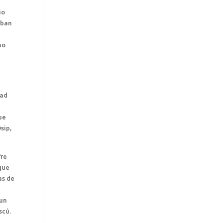
io
aban
mo
dad
ue
sip,
fre
 que
as de
 un
scú.