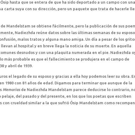
 Ósip hasta que se entera de que ha sido deportado a un campo con un
na carta suya con su dirección, pero un paquete que trata de hacerle ll
ón de Mandelstam se obtiene fácilmente, pero la publicación de sus poe
amente, Nadiezhda reúne datos sobre las últimas semanas de su esposo
nfusión, malos tratos y alguna mano amiga. Un día a pesar de los grito
 llevan al hospital y en breve llega la noticia de su muerte. En aquella
comunes desnudos y con una plaquita numerada en el pie. Nadiezhda o
 lo más probable es que el fallecimiento se produjera en el campo de
8 y abril de 1939.
os el legado de su esposo y gracias a ella hoy podemos leer su obra. E
 en 1980 con 81 años de edad. Digamos para terminar que aunque de la
as
Memorias
de Nadiezhda Mandelstam parece deducirse lo contrario, n
 pelaje, del pasado y del presente, en los que los poetas que escriben
s con crueldad similar a la que sufrió Ósip Mandelstam como recompe