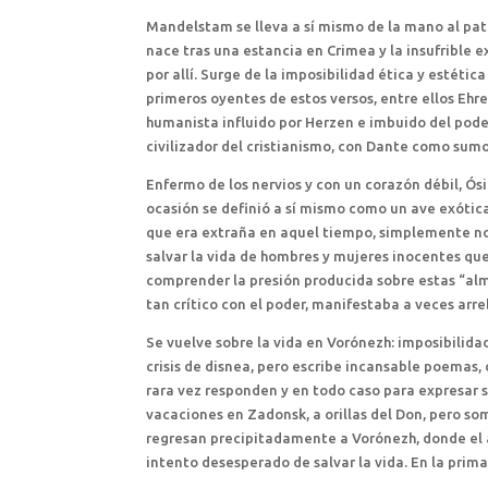
Mandelstam se lleva a sí mismo de la mano al pa
nace tras una estancia en Crimea y la insufrible
por allí. Surge de la imposibilidad ética y estétic
primeros oyentes de estos versos, entre ellos Eh
humanista influido por Herzen e imbuido del poder
civilizador del cristianismo, con Dante como sum
Enfermo de los nervios y con un corazón débil, Ó
ocasión se definió a sí mismo como un ave exótica
que era extraña en aquel tiempo, simplemente no 
salvar la vida de hombres y mujeres inocentes q
comprender la presión producida sobre estas “alma
tan crítico con el poder, manifestaba a veces arr
Se vuelve sobre la vida en Vorónezh: imposibilidad
crisis de disnea, pero escribe incansable poemas
rara vez responden y en todo caso para expresar s
vacaciones en Zadonsk, a orillas del Don, pero so
regresan precipitadamente a Vorónezh, donde el a
intento desesperado de salvar la vida. En la prim