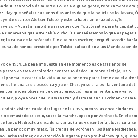
iendo su sentencia de muerte. Lo lee a alguna gente, teóricamente ami
z. Hay que señalar que unos días antes de que la policía se lo llevara, Ó
uyente escritor Alekséi Tolstói y este lo había amenazado: «¡Te
verso!» Aquel mismo día parece ser que Tolstói salió para la capital c
ki. Se rumoreaba que este había dicho: “Le enseñaremos lo que es pegar a 
er, la causa de la bofetada fue que otro escritor, Serguéi Borodín había
ibunal de honor» presidido por Tolstói culpabilizó a los Mandelstam de
ayo de 1934. La pena impuesta en ese momento es de tres años de
 parten en tren escoltados por tres soldados. Durante el viaje, Ósip
 el poema le costaría la vida, aunque por otra parte teme que el autén
n sufre una crisis psicótica y ya en Cherdyn se tira por la ventana del
ea con la idea obsesiva de que su ejecución es inminente, pero ya no
 inquieto, y oye voces que lo amenazan y desmenuzan su crimen-poema.
 Podrán vivir en cualquier lugar de la URSS, menos las doce ciudades
 y sin demasiado criterio, sobre la marcha, optan por Vorónezh. En el cam
e luego Nadiezhda encadena varias (tifus y disentería), logra curarse
n un periodo muy grato, “la tregua de Vorónezh” los llama Nadiezhda.
omo Larisa Reisner, de extracción burguesa pero pro-bolchevique, que se