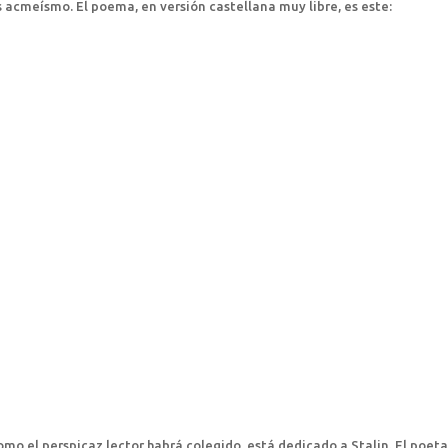
 acmeísmo. El poema, en versión castellana muy libre, es este:
o el perspicaz lector habrá colegido, está dedicado a Stalin. El poet