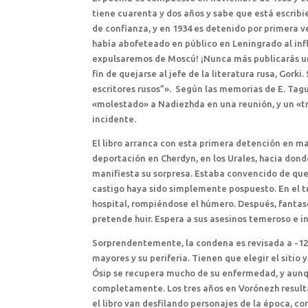
tiene cuarenta y dos años y sabe que está escrib
de confianza, y en 1934 es detenido por primera ve
había abofeteado en público en Leningrado al infl
expulsaremos de Moscú! ¡Nunca más publicarás un 
fin de quejarse al jefe de la literatura rusa, Gor
escritores rusos”». Según las memorias de E. Tagu
«molestado» a Nadiezhda en una reunión, y un «tr
incidente.
El libro arranca con esta primera detención en m
deportación en Cherdyn, en los Urales, hacia donde
manifiesta su sorpresa. Estaba convencido de que
castigo haya sido simplemente pospuesto. En el tre
hospital, rompiéndose el húmero. Después, fantas
pretende huir. Espera a sus asesinos temeroso e
Sorprendentemente, la condena es revisada a -12.
mayores y su periferia. Tienen que elegir el sitio
Ósip se recupera mucho de su enfermedad, y aunqu
completamente. Los tres años en Vorónezh resulta
el libro van desfilando personajes de la época, c