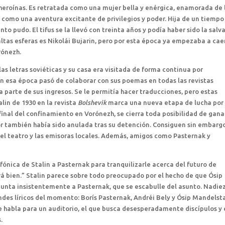
s heroínas. Es retratada como una mujer bella y enérgica, enamorada de 
ió como una aventura excitante de privilegios y poder. Hija de un tiempo
to pudo. El tifus se la llevó con treinta años y podía haber sido la salv
ltas esferas es Nikolái Bujarin, pero por esta época ya empezaba a cae
rónezh.
as letras soviéticas y su casa era visitada de forma continua por
En esa época pasó de colaborar con sus poemas en todas las revistas
na parte de sus ingresos. Se le permitía hacer traducciones, pero estas
lin de 1930 en la revista
Bolshevik
marca una nueva etapa de lucha por 
 final del confinamiento en Vorónezh, se cierra toda posibilidad de gana
or también había sido anulada tras su detención. Consiguen sin embarg
 el teatro y las emisoras locales. Además, amigos como Pasternak y
fónica de Stalin a Pasternak para tranquilizarle acerca del futuro de
rá bien.” Stalin parece sobre todo preocupado por el hecho de que Ósip
unta insistentemente a Pasternak, que se escabulle del asunto. Nadie
ndes líricos del momento: Borís Pasternak, Andréi Bely y Ósip Mandelst
 habla para un auditorio, el que busca desesperadamente discípulos y 
.