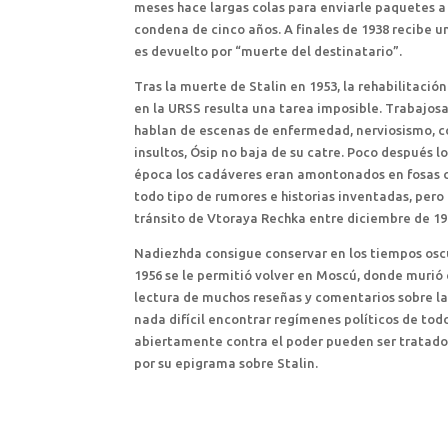
meses hace largas colas para enviarle paquetes a
condena de cinco años. A finales de 1938 recibe u
es devuelto por “muerte del destinatario”.
Tras la muerte de Stalin en 1953, la rehabilitaci
en la URSS resulta una tarea imposible. Trabajos
hablan de escenas de enfermedad, nerviosismo, co
insultos, Ósip no baja de su catre. Poco después lo
época los cadáveres eran amontonados en fosas 
todo tipo de rumores e historias inventadas, pero
tránsito de Vtoraya Rechka entre diciembre de 193
Nadiezhda consigue conservar en los tiempos oscur
1956 se le permitió volver en Moscú, donde murió
lectura de muchos reseñas y comentarios sobre l
nada difícil encontrar regímenes políticos de todo
abiertamente contra el poder pueden ser tratado
por su epigrama sobre Stalin.