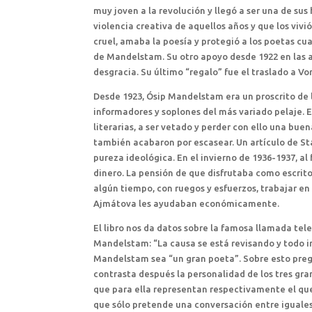
muy joven a la revolución y llegó a ser una de su
violencia creativa de aquellos años y que los viv
cruel, amaba la poesía y protegió a los poetas cuan
de Mandelstam. Su otro apoyo desde 1922 en las a
desgracia. Su último “regalo” fue el traslado a Vo
Desde 1923, Ósip Mandelstam era un proscrito de l
informadores y soplones del más variado pelaje. 
literarias, a ser vetado y perder con ello una bue
también acabaron por escasear. Un artículo de Sta
pureza ideológica. En el invierno de 1936-1937, al
dinero. La pensión de que disfrutaba como escrit
algún tiempo, con ruegos y esfuerzos, trabajar en
Ajmátova les ayudaban económicamente.
El libro nos da datos sobre la famosa llamada tele
Mandelstam: “La causa se está revisando y todo i
Mandelstam sea “un gran poeta”. Sobre esto preg
contrasta después la personalidad de los tres gra
que para ella representan respectivamente el que
que sólo pretende una conversación entre iguales