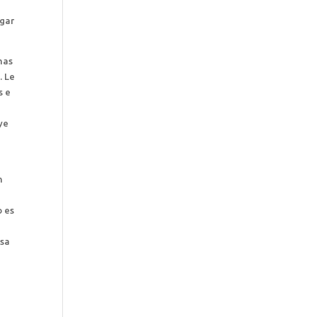
a
egar
mas
. Le
s e
ye
n
o es
nsa