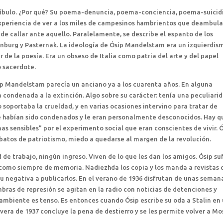
tíbulo. ¿Por qué? Su poema-denuncia, poema-conciencia, poema-suicid
 experiencia de ver a los miles de campesinos hambrientos que deambul
a de callar ante aquello. Paralelamente, se describe el espanto de los
renburg y Pasternak. La ideología de Ósip Mandelstam era un izquierdis
 de la poesía. Era un obseso de Italia como patria del arte y del papel
o sacerdote.
sip Mandelstam parecía un anciano ya a los cuarenta años. En alguna
 condenada a la extinción. Algo sobre su carácter: tenía una peculiari
soportaba la crueldad, y en varias ocasiones intervino para tratar de
ue habían sido condenados y le eran personalmente desconocidos. Hay q
s sensibles” por el experimento social que eran conscientes de vivir. Ó
ebatos de patriotismo, miedo a quedarse al margen de la revolución.
 de trabajo, ningún ingreso. Viven de lo que les dan los amigos. Ósip su
, como siempre de memoria. Nadiezhda los copia y los manda a revistas
u negativa a publicarlos. En el verano de 1936 disfrutan de unas seman
mbras de represión se agitan en la radio con noticias de detenciones y
mbiente es tenso. Es entonces cuando Ósip escribe su oda a Stalin en
avera de 1937 concluye la pena de destierro y se les permite volver a Mo