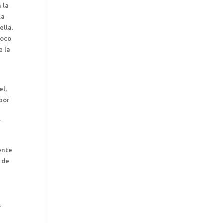
 la
la
ella.
poco
e la
el,
 por
y
ente
a de
s
e