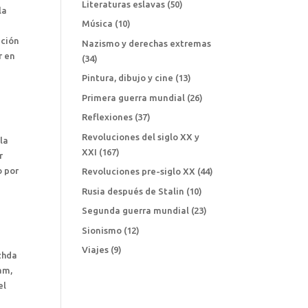
Literaturas eslavas
(50)
la
Música
(10)
ación
Nazismo y derechas extremas
r en
(34)
Pintura, dibujo y cine
(13)
Primera guerra mundial
(26)
Reflexiones
(37)
Revoluciones del siglo XX y
la
XXI
(167)
r
o por
Revoluciones pre-siglo XX
(44)
Rusia después de Stalin
(10)
Segunda guerra mundial
(23)
Sionismo
(12)
Viajes
(9)
zhda
am,
el