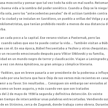
 casa moscovita y pensar que tal vez todo ha sido un mal sueño. Retoman
 buena vida a la sombra del poder soviético. Cuando a Ósip se le niega 
lla sola, pero los “antecedentes penales” de él actúan también contra 
 la ciudad y se instalan en Saviélovo, un pueblo a orillas del Volga y a 
kilometristas, que tenían prohibido residir a menos de esa distancia d
rba.
ajan cada poco a la capital. Ese verano visitan a Pasternak, pero las
ien cuando sabes que eso te puede costar la vida… También visitan a Báb
es con él. En esa época, Bábel frecuentaba a Yezhov y otros chequistas
y un recuerdo emocionado después para Víktor Shklovski y su familia,
dad en un mundo negro de terror y claudicación. Viajan a Leningrado 
ima vez con Anna Ajmátova, su gran amiga y cómplice literaria.
Fadéiev, que en breve pasaría a ser presidente de la poderosa a influy
onado por una lectura que hace Ósip de sus versos más recientes en cas
venir a su favor. Sin resultados… Consiguen sin embargo ser enviados al
 como un buen augurio, y más cuando ven que son tratados
del 2 de mayo de 1938 la segunda y definitiva detención. En veinte
nen tiempo de intercambiar unas palabras entrecortadas. Vendiendo su
conde en Strúnino, cerca de Zagonsk, donde trabaja como obrera. Durant