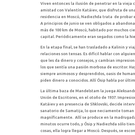
Viven entonces la ilusión de penetrar en la vieja
amistad con Valentín Katáiev, que disfruta de una
residencia en Moscú, Nadiezhda trata de probar e
A principios de junio se ven obligados a abandonar
más de 100 km de Moscú, habitado por muchos cien
capital. Periódicamente eran segados como la hie
En la etapa final, se han trasladado a Kalinin y vi
relaciones son tensas. Es difícil hablar con algu
que les da dinero y consejos, y cambian impresion
los que sentía una pasión morbosa de escritor. Ha
siempre animosos y desprendidos, oasis de humani
piden dinero a conocidos. Allí Ósip habla por últ
La última baza de Mandelstam la juega Aleksandr 
Unión de Escritores, en el otoño de 1937. Impresi
Katáiev y en presencia de Shklovski, decide inter
sanatorio de Samatija, lo que neciamente toman
magníficamente. Allí se produce en la madrugada 
minutos ocurre todo, y Ósip y Nadiezhda sólo tie
cosas, ella logra llegar a Moscú. Después, se es