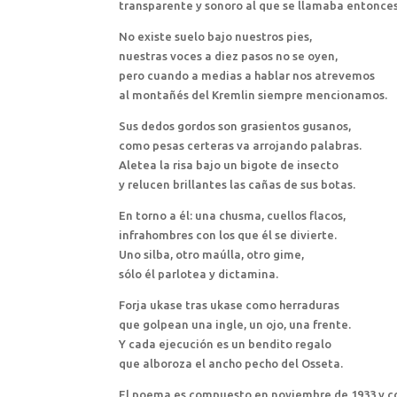
transparente y sonoro al que se llamaba entonces
No existe suelo bajo nuestros pies,
nuestras voces a diez pasos no se oyen,
pero cuando a medias a hablar nos atrevemos
al montañés del Kremlin siempre mencionamos.
Sus dedos gordos son grasientos gusanos,
como pesas certeras va arrojando palabras.
Aletea la risa bajo un bigote de insecto
y relucen brillantes las cañas de sus botas.
En torno a él: una chusma, cuellos flacos,
infrahombres con los que él se divierte.
Uno silba, otro maúlla, otro gime,
sólo él parlotea y dictamina.
Forja ukase tras ukase como herraduras
que golpean una ingle, un ojo, una frente.
Y cada ejecución es un bendito regalo
que alboroza el ancho pecho del Osseta.
El poema es compuesto en noviembre de 1933 y com