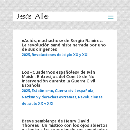
«Adiós, muchachos» de Sergio Ramírez.
La revolución sandinista narrada por uno
de sus dirigentes
2025
,
Revoluciones del siglo XX y XXI
Los «Cuadernos españoles» de Iván
Maiski. Entresijos del Comité de No
Intervención durante la Guerra Civil
Española
2025
,
Estalinismo
,
Guerra civil española
,
Nazismo y derechas extremas
,
Revoluciones
del siglo XX y XXI
Breve semblanza de Henry David
Thoreau. Un místico con los ojos abiertos
y atento a las congojas de sus semejantes