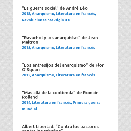
"La guerra social" de André Léo
2018
,
Anarquismo
,
Literatura en francés
,
Revoluciones pre-siglo XX
“Ravachol y los anarquistas” de Jean
Maitron
2015
,
Anarquismo
,
Literatura en francés
“Los entresijos del anarquismo” de Flor
O’Squarr
2015
,
Anarquismo
,
Literatura en francés
“Más allá de la contienda” de Romain
Rolland
2014
,
Literatura en francés
,
Primera guerra
mundial
Albert Libertad: “Contra los pastores
contra los rebaños”