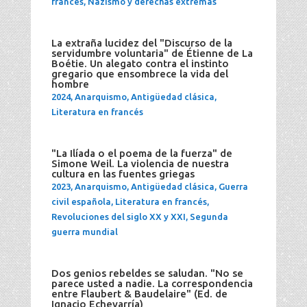
francés
,
Nazismo y derechas extremas
La extraña lucidez del "Discurso de la
servidumbre voluntaria" de Étienne de La
Boétie. Un alegato contra el instinto
gregario que ensombrece la vida del
hombre
2024
,
Anarquismo
,
Antigüedad clásica
,
Literatura en francés
"La Ilíada o el poema de la fuerza" de
Simone Weil. La violencia de nuestra
cultura en las fuentes griegas
2023
,
Anarquismo
,
Antigüedad clásica
,
Guerra
civil española
,
Literatura en francés
,
Revoluciones del siglo XX y XXI
,
Segunda
guerra mundial
Dos genios rebeldes se saludan. "No se
parece usted a nadie. La correspondencia
entre Flaubert & Baudelaire" (Ed. de
Ignacio Echevarría)