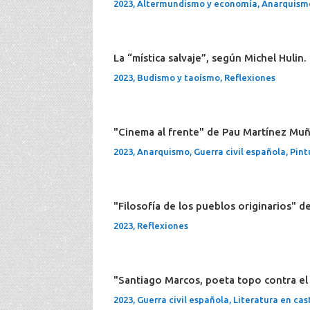
2023
,
Altermundismo y economía
,
Anarquism
La “mística salvaje”, según Michel Hulin
2023
,
Budismo y taoísmo
,
Reflexiones
"Cinema al frente" de Pau Martínez Muñ
2023
,
Anarquismo
,
Guerra civil española
,
Pint
"Filosofía de los pueblos originarios" d
2023
,
Reflexiones
"Santiago Marcos, poeta topo contra el
2023
,
Guerra civil española
,
Literatura en cas