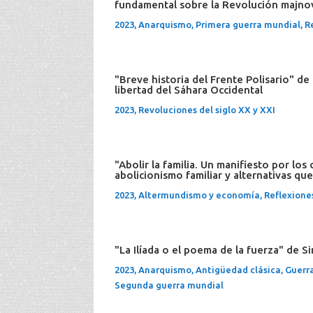
fundamental sobre la Revolución majnov
2023
,
Anarquismo
,
Primera guerra mundial
,
R
"Breve historia del Frente Polisario" d
libertad del Sáhara Occidental
2023
,
Revoluciones del siglo XX y XXI
"Abolir la familia. Un manifiesto por los
abolicionismo familiar y alternativas q
2023
,
Altermundismo y economía
,
Reflexione
"La Ilíada o el poema de la fuerza" de S
2023
,
Anarquismo
,
Antigüedad clásica
,
Guerra
Segunda guerra mundial