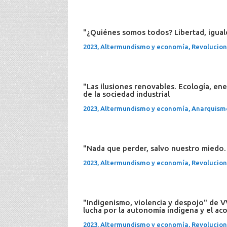
"¿Quiénes somos todos? Libertad, igual
2023
,
Altermundismo y economía
,
Revolucione
"Las ilusiones renovables. Ecología, ene
de la sociedad industrial
2023
,
Altermundismo y economía
,
Anarquism
"Nada que perder, salvo nuestro miedo.
2023
,
Altermundismo y economía
,
Revolucione
"Indigenismo, violencia y despojo" de V
lucha por la autonomía indígena y el ac
2023
,
Altermundismo y economía
,
Revolucione