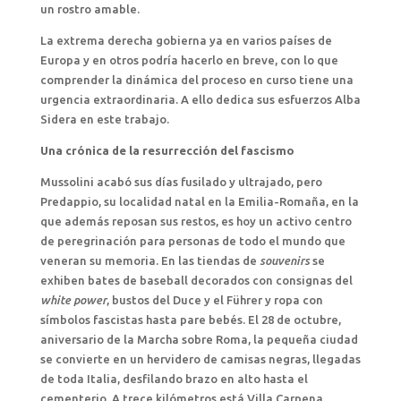
un rostro amable.
La extrema derecha gobierna ya en varios países de
Europa y en otros podría hacerlo en breve, con lo que
comprender la dinámica del proceso en curso tiene una
urgencia extraordinaria. A ello dedica sus esfuerzos Alba
Sidera en este trabajo.
Una crónica de la resurrección del fascismo
Mussolini acabó sus días fusilado y ultrajado, pero
Predappio, su localidad natal en la Emilia-Romaña, en la
que además reposan sus restos, es hoy un activo centro
de peregrinación para personas de todo el mundo que
veneran su memoria. En las tiendas de
souvenirs
se
exhiben bates de baseball decorados con consignas del
white power
, bustos del Duce y el Führer y ropa con
símbolos fascistas hasta pare bebés. El 28 de octubre,
aniversario de la Marcha sobre Roma, la pequeña ciudad
se convierte en un hervidero de camisas negras, llegadas
de toda Italia, desfilando brazo en alto hasta el
cementerio. A trece kilómetros está Villa Carpena,