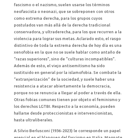
fascismo o el nazismo, suelen usarse los términos
neofascista o neonazi, que se sobreponen con otros
como extrema derecha, para los grupos cuyos
postulados van más allá de la derecha tradicional
conservadora, y ultraderecha, para los que recurren a la
violencia para lograr sus metas. Aclarado esto, el rasgo
distintivo de toda la extrema derecha de hoy día es una
xenofobia en la que no se suele hablar como antaño de
“razas superiores”, sino de “culturas incompatibles”.
Además de esto, el viejo antisemitismo ha sido
sustituido en general por la islamofobia. Se combate la
“extranjerización” de la sociedad, y suele haber una
resistencia a atacar abiertamente la democracia,
porque no se renuncia a llegar al poder a través de ella.
Otras fobias comunes tienen por objeto el feminismo y
los derechos LGTBI. Respecto a la economía, pueden
hallarse desde proteccionistas e intervencionistas,
hasta ultraliberales.
A Silvio Berlusconi (1936-2023) le corresponde un papel
esencial en el blanqueo del fascismo en Italia. Magnate