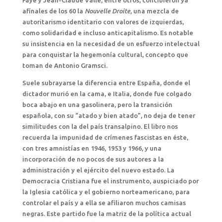
Faye y Jean-Claude Valle, entre otros, concibieron ya
afínales de los 60 la
Nouvelle Droite
, una mezcla de
autoritarismo identitario con valores de izquierdas,
como solidaridad e incluso anticapitalismo. Es notable
su insistencia en la necesidad de un esfuerzo intelectual
para conquistar la hegemonía cultural, concepto que
toman de Antonio Gramsci.
Suele subrayarse la diferencia entre España, donde el
dictador murió en la cama, e Italia, donde fue colgado
boca abajo en una gasolinera, pero la transición
española, con su “atado y bien atado”, no deja de tener
similitudes con la del país transalpino. El libro nos
recuerda la impunidad de crímenes fascistas en éste,
con tres amnistías en 1946, 1953 y 1966, y una
incorporación de no pocos de sus autores a la
administración y el ejército del nuevo estado. La
Democracia Cristiana fue el instrumento, auspiciado por
la Iglesia católica y el gobierno norteamericano, para
controlar el país y a ella se afiliaron muchos camisas
negras. Este partido fue la matriz de la política actual