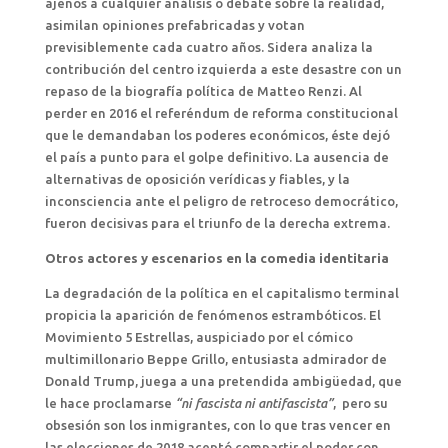
ajenos a cualquier análisis o debate sobre la realidad,
asimilan opiniones prefabricadas y votan
previsiblemente cada cuatro años. Sidera analiza la
contribución del centro izquierda a este desastre con un
repaso de la biografía política de Matteo Renzi. Al
perder en 2016 el referéndum de reforma constitucional
que le demandaban los poderes económicos, éste dejó
el país a punto para el golpe definitivo. La ausencia de
alternativas de oposición verídicas y fiables, y la
inconsciencia ante el peligro de retroceso democrático,
fueron decisivas para el triunfo de la derecha extrema.
Otros actores y escenarios en la comedia identitaria
La degradación de la política en el capitalismo terminal
propicia la aparición de fenómenos estrambóticos. El
Movimiento 5 Estrellas, auspiciado por el cómico
multimillonario Beppe Grillo, entusiasta admirador de
Donald Trump, juega a una pretendida ambigüedad, que
le hace proclamarse
“ni fascista ni antifascista”
, pero su
obsesión son los inmigrantes, con lo que tras vencer en
las elecciones de 2018 aceptó compartir el poder con