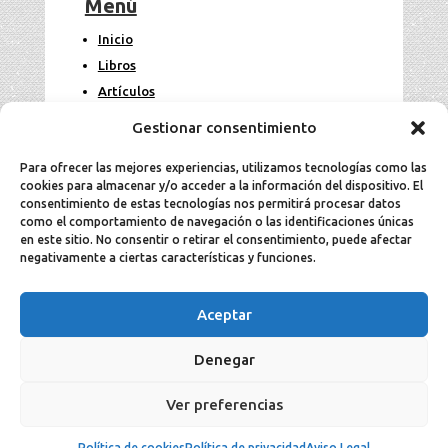
Menú
Inicio
Libros
Artículos
Fotos
Gestionar consentimiento
Contacto
Para ofrecer las mejores experiencias, utilizamos tecnologías como las
cookies para almacenar y/o acceder a la información del dispositivo. El
Legal
consentimiento de estas tecnologías nos permitirá procesar datos
como el comportamiento de navegación o las identificaciones únicas
en este sitio. No consentir o retirar el consentimiento, puede afectar
Aviso Legal
negativamente a ciertas características y funciones.
Política de cookies
Política de privacidad
Aceptar
Denegar
2025 Jesús Aller todos los derechos
Ver preferencias
reservados ©.
Política de cookies
Política de privacidad
Aviso Legal