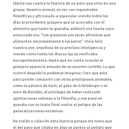
fábula nos cuenta la historia de un pato que vivía en una
granja. Nuestro animal, un ser con inquietudes
filosóficas y aficionado a especular, viendo todos los
días al providente granjero que se acercaba con el
alimento que tanto le gustaba, elaboró una teoría cuyo
enunciado era: “Los granjeros son seres altruistas que
alimentan amorosamente a los patos”. Vivía feliz
nuestra ave, orgullosa de su preclara inteligencia y
viendo como todos los días su ley se verificaba
escrupulosamente, hasta que en cierta ocasión el
granjero apareció armado de un enorme cuchillo. Lo que
ocurrió después lo podemos imaginar. Creo que este
pato puede compartir con otros prestigiosos animales,
como la paloma de Kant, el gato de Schrödinger o el
asno de Buridán, el privilegio de haber realizado
aportaciones valiosas a la filosofía, y nos pone en
guardia con su triste final contra el peligro de las
generalizaciones excesivas.
He traído a colación esta historia porque me temo que
el del pato que citaba en algo se parece al peligro que