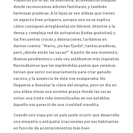
Viajamos por el sur de Alemania, atravesamos bosques
donde reconocemos árboles familiares, y también
hermosas praderas. A lo lejos se ven aldeas que tienen
un aspecto bien próspero, aunque uno no se explica
cómo consiguen arreglárselas sin hórreos. Atentos a la
densa y compleja red de autopistas (todas gratuitas) y
los frecuentes cruces y desviaciones, tardamos en
darnos cuenta: “Mario, ¿te has fijado?, tantas praderas,
pero ¿dónde están las vacas?” A partir de ese momento,
íbamos pendientes y cada vez estábamos más inquietos.
Razonábamos que los espléndidos pastos que veíamos
tenían que servir necesariamente para criar ganado
vacuno, y la ausencia de éste nos exasperaba. No
llegamos a desvelar la clave del enigma, pero un día en
una aldea vimos una enorme granja donde las vacas
vivían una triste vida inmovilizadas en sus establos.
Aquello nos pareció de una crueldad inaudita.
Cuando uno viaja por un país suele ocurrir que desarrolla
una simpatía o antipatía irracionales por sus habitantes
en función de acontecimientos más bien