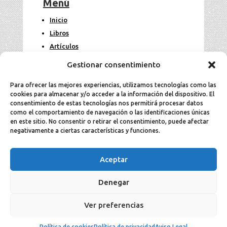
Menú
Inicio
Libros
Artículos
Fotos
Gestionar consentimiento
Contacto
Para ofrecer las mejores experiencias, utilizamos tecnologías como las
cookies para almacenar y/o acceder a la información del dispositivo. El
Legal
consentimiento de estas tecnologías nos permitirá procesar datos
como el comportamiento de navegación o las identificaciones únicas
en este sitio. No consentir o retirar el consentimiento, puede afectar
Aviso Legal
negativamente a ciertas características y funciones.
Política de cookies
Política de privacidad
Aceptar
Denegar
2025 Jesús Aller todos los derechos
Ver preferencias
reservados ©.
Política de cookies
Política de privacidad
Aviso Legal