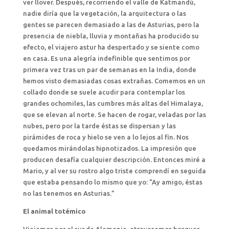
ver llover. Después, recorriendo el valle de Katmandú,
nadie diría que la vegetación, la arquitectura o las
gentes se parecen demasiado a las de Asturias, pero la
presencia de niebla, lluvia y montañas ha producido su
efecto, el viajero astur ha despertado y se siente como
en casa. Es una alegría indefinible que sentimos por
primera vez tras un par de semanas en la India, donde
hemos visto demasiadas cosas extrañas. Comemos en un
collado donde se suele acudir para contemplar los
grandes ochomiles, las cumbres más altas del Himalaya,
que se elevan al norte. Se hacen de rogar, veladas por las
nubes, pero por la tarde éstas se dispersan y las
pirámides de roca y hielo se ven a lo lejos al fin. Nos
quedamos mirándolas hipnotizados. La impresión que
producen desafía cualquier descripción. Entonces miré a
Mario, y al ver su rostro algo triste comprendí en seguida
que estaba pensando lo mismo que yo: “Ay amigo, éstas
no las tenemos en Asturias.”
El animal totémico