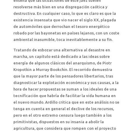
enseña que las situaciones de este jaez suelen
resolverse más bien en una disgregación caótica y
destructiva. En cualquier caso, lo que es claro es que la
existencia insensata que vio nacer el siglo XX, plagada
de automóviles que derrochan el tesoro energético
robado por las bayonetas en países lejanos, con un coste
ambiental inasumible, toca inevitablemente a su fin.
Tratando de esbozar una alternativa al desastre en
marcha, un capítulo está dedicado a las ideas sobre
energía de algunos clásicos del anarquismo, de Piotr
Kropotkin a Murray Bookchin. El recorrido demuestra
que la mayor parte de los pensadores libertarios, tras
diagnosticar la explotación económica y sus causas, a la
hora de hacer propuestas se suman a los ideales de una
tecnificación que habría de facilitar la vida humana en
el nuevo mundo. Ardillo critica que en este análisis no se
tenga en cuenta en general el declive de los recursos,
pero en el otro extremo censura luego también a los
primitivistas, dispuestos en su insania a abolir la
agricultura, que considera que rompen con el proyecto