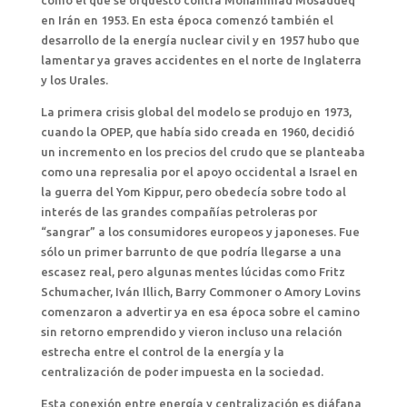
como el que se orquestó contra Mohammad Mosaddeq
en Irán en 1953. En esta época comenzó también el
desarrollo de la energía nuclear civil y en 1957 hubo que
lamentar ya graves accidentes en el norte de Inglaterra
y los Urales.
La primera crisis global del modelo se produjo en 1973,
cuando la OPEP, que había sido creada en 1960, decidió
un incremento en los precios del crudo que se planteaba
como una represalia por el apoyo occidental a Israel en
la guerra del Yom Kippur, pero obedecía sobre todo al
interés de las grandes compañías petroleras por
“sangrar” a los consumidores europeos y japoneses. Fue
sólo un primer barrunto de que podría llegarse a una
escasez real, pero algunas mentes lúcidas como Fritz
Schumacher, Iván Illich, Barry Commoner o Amory Lovins
comenzaron a advertir ya en esa época sobre el camino
sin retorno emprendido y vieron incluso una relación
estrecha entre el control de la energía y la
centralización de poder impuesta en la sociedad.
Esta conexión entre energía y centralización es diáfana