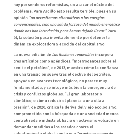
hoy por senderos reformistas, sin atacar el núcleo del
problema. Para Ardillo esto resulta terrible, pues en su
opinión
“no necesitamos alternativas a las energías
convencionales, sino una salida forzosa del mundo energético
donde nos han introducido y nos hemos dejado llevar.”
Para
él, la solución pasa inevitablemente por detener la
dinámica explotadora y ecocida del capitalismo.
La nueva edición de
Las ilusiones renovables
incorpora
tres artículos como apéndices. “Interrogantes sobre el
cenit del petróleo”, de 2013, muestra cómo la confianza
en una transición suave tras el declive del petróleo,
apoyada en avances tecnológicos, no parece muy
fundamentada, y se intuye más bien la emergencia de
crisis y conflictos globales. “El gran laboratorio
climático, o cómo reducir el planeta a una olla a
presión”, de 2020, critica la deriva del viejo ecologismo,
comprometido con la búsqueda de una sociedad menos
centralizada e industrial, hacia un activismo volcado en
demandar medidas a los estados contra el
calentamiento global, con lo que
“acepta un campo de