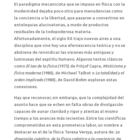
El paradigma mecanicista que se impuso en física con la
modernidad dejaba poco sitio para menudencias como
la conciencia o la libertad, que pasaron a convertirse en
entelequias alucinatorias, a modo de productos
residuales de la todopoderosa materia.
Afortunadamente, el siglo XX trajo nuevos aires a una
disciplina que vive hoy una efervescencia teórica y no se
abstiene de reivindicar las visiones más antiguas y
luminosas del espíritu humano. Algunos textos clásicos
como
El tao de la física
(1975) de Fritjof Capra,
Misticismo y
física moderna
(1980), de Michael Talbot o
La totalidad y el
orden implicado
(1980), de David Bohm exploran estas
conexiones.
Hay que reconocer, sin embargo, que la complejidad del
asunto hace que se echen en falta obras de divulgación
capaces de aunar claridad y rigor y atentas al mismo
tiempo a los avances más recientes. Entre los científicos
comprometidos en esta prometeica labor, un nombre a
destacar es el de la física Teresa Versyp, autora de:
La
dimensión cuántica, de la física cuántica a la conciencia
, de