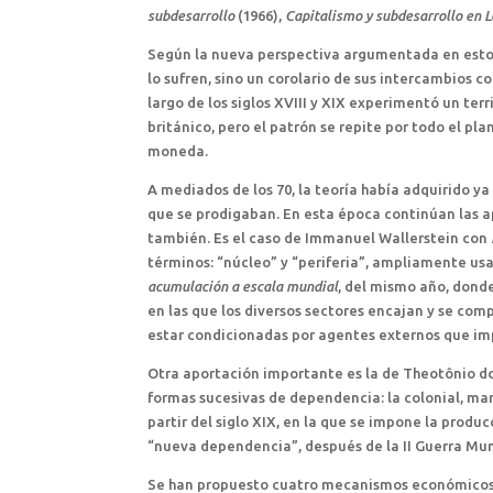
subdesarrollo
(1966),
Capitalismo y subdesarrollo en 
Según la nueva perspectiva argumentada en estos t
lo sufren, sino un corolario de sus intercambios co
largo de los siglos XVIII y XIX experimentó un te
británico, pero el patrón se repite por todo el pla
moneda.
A mediados de los 70, la teoría había adquirido ya
que se prodigaban. En esta época continúan las a
también. Es el caso de Immanuel Wallerstein con
términos: “núcleo” y “periferia”, ampliamente us
acumulación a escala mundial
, del mismo año, donde
en las que los diversos sectores encajan y se com
estar condicionadas por agentes externos que impo
Otra aportación importante es la de Theotônio d
formas sucesivas de dependencia: la colonial, marc
partir del siglo XIX, en la que se impone la produ
“nueva dependencia”, después de la II Guerra Mun
Se han propuesto cuatro mecanismos económicos c