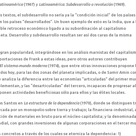
Latinoamérica
(1967) y
Latinoamérica: Subdesarrollo o revolución
(1969).
extos, el subdesarrollo no sería ya la “condición inicial” de los paíse
n los países “desarrollados”. Un buen ejemplo de esto es la India, que a 
rrible retroceso económico ligado a su subordinación al capitalismo
neta. Desarrollo y subdesarrollo resultan ser así dos caras de la misma
 gran popularidad, integrándose en los análisis marxistas del capitalis
portaciones de Frank a estas ideas, pero otros autores contribuyen
El sistema-mundo moderno
(1974), que entre otras innovaciones propone 
ados hoy, para las dos zonas del planeta implicadas, o de Samir Amin c
 analiza la diferencia entre las economías “articuladas” del primer mu
plementan, y las “desarticuladas” del tercero, incapaces de progresar a
nen actividades beneficiosas sólo para ellos y las élites locales.
os Santos en
La estructura de la dependencia
(1970), donde se distinguen t
ada por un monopolio sobre tierra y trabajo; la financiera-industrial, 
cción de materiales en bruto para el núcleo capitalista; y la denominad
dial, con grandes inversiones de algunas corporaciones en el tercer m
oncretos a través de los cuales se eterniza la dependencia: 1)