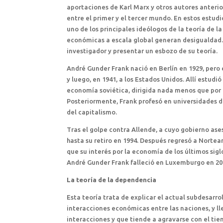
aportaciones de Karl Marx y otros autores anterio
entre el primer y el tercer mundo. En estos estud
uno de los principales ideólogos de la teoría de 
económicas a escala global generan desigualdad. E
investigador y presentar un esbozo de su teoría.
André Gunder Frank nació en Berlín en 1929, pero 
y luego, en 1941, a los Estados Unidos. Allí estud
economía soviética, dirigida nada menos que por 
Posteriormente, Frank profesó en universidades de
del capitalismo.
Tras el golpe contra Allende, a cuyo gobierno ases
hasta su retiro en 1994. Después regresó a Nortea
que su interés por la economía de los últimos sig
André Gunder Frank falleció en Luxemburgo en 20
La teoría de la dependencia
Esta teoría trata de explicar el actual subdesarro
interacciones económicas entre las naciones, y ll
interacciones y que tiende a agravarse con el tie