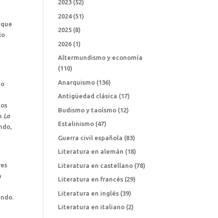
2023
(52)
2024
(51)
s que
2025
(8)
lo
2026
(1)
Altermundismo y economía
(110)
Anarquismo
(136)
mo
Antigüedad clásica
(17)
los
Budismo y taoísmo
(12)
on
La
Estalinismo
(47)
ndo,
l
Guerra civil española
(83)
Literatura en alemán
(18)
res
Literatura en castellano
(78)
a
Literatura en francés
(29)
a
Literatura en inglés
(39)
undo.
Literatura en italiano
(2)