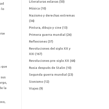
Literaturas eslavas
(50)
dad
Música
(10)
 lo
Nazismo y derechas extremas
(34)
Pintura, dibujo y cine
(13)
arse
Primera guerra mundial
(26)
Reflexiones
(37)
Revoluciones del siglo XX y
XXI
(167)
Revoluciones pre-siglo XX
(44)
s que
Rusia después de Stalin
(10)
Segunda guerra mundial
(23)
 sus
Sionismo
(12)
argo,
de la
Viajes
(9)
oxo,