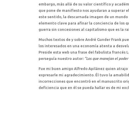
embargo, más allá de su valor científico y académi
que pone de manifiesto nos ayudaran a superar e
este sentido, la descarnada imagen de un mundo c
elemento clave para afinar la conciencia de los 
guerra sin concesiones al capitalismo que es la ra
Muchos textos de y sobre André Gunder Frank pu
los interesados en una economía atenta a desvela
Preside esta web una frase del fabulista francés
perseguía nuestro autor
: “Los que manejan el poder 
Fue mi buen amigo Alfredo Apilánez quien atrajo mi
expresarle mi agradecimiento. Él tuvo la amabi
incorrecciones que encontró en el manuscrito origi
deficiencia que en él se pueda hallar es de mi exc