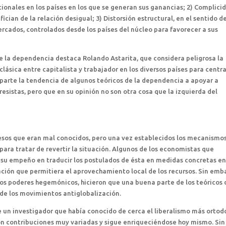
acionales en los países en los que se generan sus ganancias; 2) Complici
fician de la relación desigual; 3) Distorsión estructural, en el sentido de
ercados, controlados desde los países del núcleo para favorecer a sus
 de la dependencia destaca Rolando Astarita, que considera peligrosa la
lásica entre capitalista y trabajador en los diversos países para centr
parte la tendencia de algunos teóricos de la dependencia a apoyar a
istas, pero que en su opinión no son otra cosa que la izquierda del
cesos que eran mal conocidos, pero una vez establecidos los mecanismo
para tratar de revertir la situación. Algunos de los economistas que
 su empeño en traducir los postulados de ésta en medidas concretas en
ación que permitiera el aprovechamiento local de los recursos. Sin emb
 los poderes hegemónicos, hicieron que una buena parte de los teóricos 
de los movimientos antiglobalización.
e un investigador que había conocido de cerca el liberalismo más ortod
con contribuciones muy variadas y sigue enriqueciéndose hoy mismo. Sin