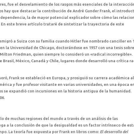
res, fue el desvelamiento de los rasgos más esenciales de la interacció
ios hay que destacar la contribución de André Gunder Frank, el introduct
la dependencia, la de mayor potencial explicador sobre cómo las relacio
n este breve artículo trataré de sintetizar la trayectoria de este
emigró a Suiza con su familia cuando Hitler fue nombrado canciller en 
ió en la Universidad de Chicago, doctorándose en 1957 con una tesis sobre
Milton Friedman, quien siempre lo consideró un «radical incorregible».
 Brasil, México, Canadá y Chile, lugares donde desarrolló una crítica ra
oró, Frank se estableció en Europa, y prosiguió su carrera académica al
mérica y fue profesor visitante en varias universidades, en una época e
los se expandió con incursiones en la historia antigua de la humanidad.
06.
llo de muchas regiones del mundo a través de un análisis de las
ega a la conclusión de que la desigualdad es un factor intrínseco de est
mpo. La teoría fue expuesta por Frank en libros como:
El desarrollo del