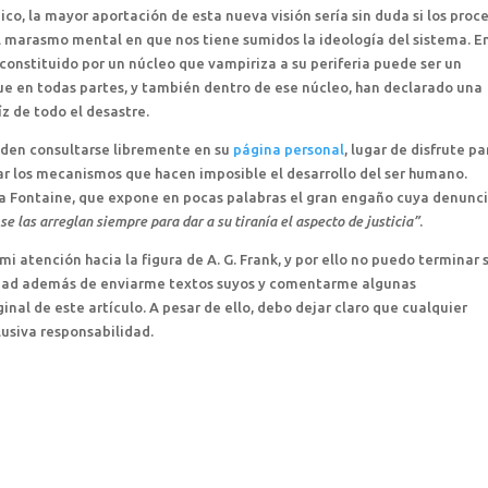
co, la mayor aportación de esta nueva visión sería sin duda si los proc
l marasmo mental en que nos tiene sumidos la ideología del sistema. E
onstituido por un núcleo que vampiriza a su periferia puede ser un
que en todas partes, y también dentro de ese núcleo, han declarado una
íz de todo el desastre.
eden consultarse libremente en su
página personal
, lugar de disfrute pa
r los mecanismos que hacen imposible el desarrollo del ser humano.
 La Fontaine, que expone en pocas palabras el gran engaño cuya denunc
se las arreglan siempre para dar a su tiranía el aspecto de justicia”
.
 atención hacia la figura de A. G. Frank, y por ello no puedo terminar 
lidad además de enviarme textos suyos y comentarme algunas
nal de este artículo. A pesar de ello, debo dejar claro que cualquier
lusiva responsabilidad.