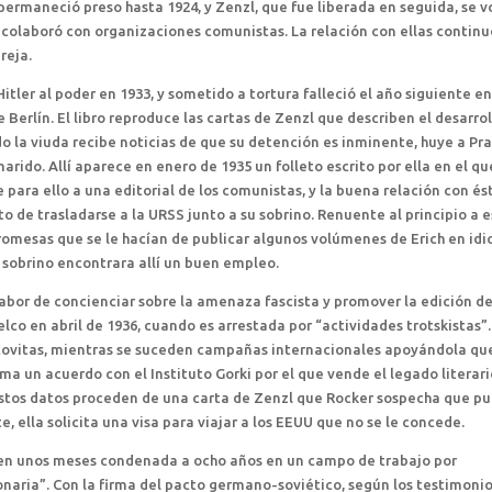
ermaneció preso hasta 1924, y Zenzl, que fue liberada en seguida, se v
l colaboró con organizaciones comunistas. La relación con ellas contin
reja.
Hitler al poder en 1933, y sometido a tortura falleció el año siguiente en
erlín. El libro reproduce las cartas de Zenzl que describen el desarrol
o la viuda recibe noticias de que su detención es inminente, huye a Pr
rido. Allí aparece en enero de 1935 un folleto escrito por ella en el qu
 para ello a una editorial de los comunistas, y la buena relación con és
 de trasladarse a la URSS junto a su sobrino. Renuente al principio a 
s promesas que se le hacían de publicar algunos volúmenes de Erich en id
 sobrino encontrara allí un buen empleo.
 labor de concienciar sobre la amenaza fascista y promover la edición de
lco en abril de 1936, cuando es arrestada por “actividades trotskistas”.
oscovitas, mientras se suceden campañas internacionales apoyándola qu
rma un acuerdo con el Instituto Gorki por el que vende el legado literar
stos datos proceden de una carta de Zenzl que Rocker sospecha que p
te, ella solicita una visa para viajar a los EEUU que no se le concede.
y en unos meses condenada a ocho años en un campo de trabajo por
naria”. Con la firma del pacto germano-soviético, según los testimoni