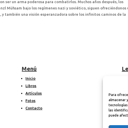
ron ser un arma poderosa para combatirlos. Muchos años después, los
enzl Mühsam bajo los regímenes nazi y soviético, siguen ofreciéndonos
, y también una visión esperanzadora sobre los infinitos caminos de la
Menú
Le
Inicio
A
Libros
P
Artículos
P
Para ofrece
almacenar y
Fotos
tecnologías
Contacto
las identifi
puede afect