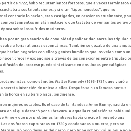
a partir de 1722, hubo reclutamientos forzosos, que a veces terminaron 
cuchaba a sus tripulaciones, y si eran “tipos honestos”, que no
r el contrario lo hacían, eran castigados, en ocasiones cruelmente, y s
 comportamientos un afán justiciero que trataba de vengar los agravio
época sobre los sufridos marineros.
aban por un gran sentido de comunidad y solidaridad entre las tripulaci
llevaba a forjar alianzas espontáneas. También se gozaba de una ampli
 que hacían negocios con ellos y gentes humildes que los veían como un
o nacer, crecer y expandirse a través de las conexiones entre tripulacio
 la difusión del proceso puede sintetizarse en dos líneas genealógicas
as.
 protagonistas, como el inglés Walter Kennedy (1695-1721), que viajó a
la secreta intención de unirse a ellos. Después se hizo famoso por sus
en la horca en su barrio natal londinense.
on mujeres notables. Es el caso de la irlandesa Anne Bonny, nacida en
ta en el que destacó por su bravura. A aquella tripulación se había un
ue Anne y que por problemas familiares había crecido fingiendo una
. Las dos fueron capturadas en 1720 y condenadas a muerte, pero no
ary murió poco después del parto, pero Anne sobrevivió, aunque no s