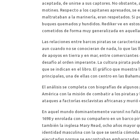
aceptada, de unirse a sus captores. No obstante, 
motines. Respecto a los capitanes apresados, se es
maltrataban a la marinería, eran respetados. Si po
buques quemados y hundidos. Rediker ve en estos
cometidos de forma muy generalizada en aquella 
Las relaciones entre barcos piratas se caracteriz
aun cuando no se conocieran de nada, lo que las 
de apoyos en tierra y en mar, entre comerciantes
desafío al orden imperante. La cultura pirata pud
que se indican en el libro. El gráfico que muestra
principales, una de ellas con centro en las Baham
El análisis se completa con biografías de algunos
América con la misión de combatir a los piratas y 
ataques a factorías esclavistas africanas y murió 
En aquel mundo dominantemente varonil no faltar
1698 y enrolada con su compañero en un barco pira
también la inglesa Mary Read, ocho años mayor q
identidad masculina con la que se sentía cómoda
ejecutadas porque se encontraban embarazadas. M