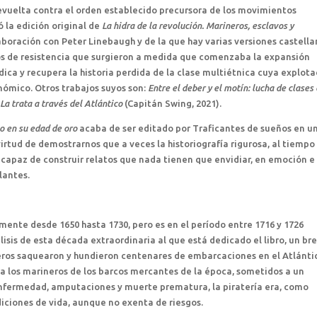
revuelta contra el orden establecido precursora de los movimientos
ó la edición original de
La hidra de la revolución. Marineros, esclavos y
laboración con Peter Linebaugh y de la que hay varias versiones castella
rios de resistencia que surgieron a medida que comenzaba la expansión
ndica y recupera la historia perdida de la clase multiétnica cuya explot
nómico. Otros trabajos suyos son:
Entre el deber y el motín: lucha de clases
La trata a través del Atlántico
(Capitán Swing, 2021).
co en su edad de oro
acaba de ser editado por Traficantes de sueños en u
rtud de demostrarnos que a veces la historiografía rigurosa, al tiempo
 capaz de construir relatos que nada tienen que envidiar, en emoción e
lantes.
mente desde 1650 hasta 1730, pero es en el período entre 1716 y 1726
isis de esta década extraordinaria al que está dedicado el libro, un br
steros saquearon y hundieron centenares de embarcaciones en el Atlánti
 los marineros de los barcos mercantes de la época, sometidos a un
 enfermedad, amputaciones y muerte prematura, la piratería era, como
iciones de vida, aunque no exenta de riesgos.