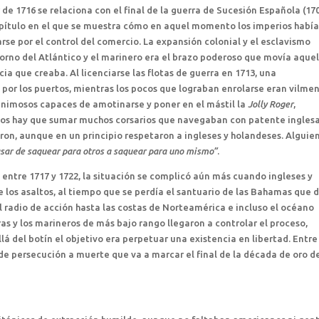
de 1716 se relaciona con el final de la guerra de Sucesión Española (17
apítulo en el que se muestra cómo en aquel momento los imperios habí
arse por el control del comercio. La expansión colonial y el esclavismo
rno del Atlántico y el marinero era el brazo poderoso que movía aquel
a que creaba. Al licenciarse las flotas de guerra en 1713, una
or los puertos, mientras los pocos que lograban enrolarse eran vilme
 animosos capaces de amotinarse y poner en el mástil la
Jolly Roger
,
tos hay que sumar muchos corsarios que navegaban con patente ingles
ron, aunque en un principio respetaron a ingleses y holandeses. Alguie
sar de saquear para otros a saquear para uno mismo”
.
ntre 1717 y 1722, la situación se complicó aún más cuando ingleses y
los asaltos, al tiempo que se perdía el santuario de las Bahamas que 
l radio de acción hasta las costas de Norteamérica e incluso el océano
as y los marineros de más bajo rango llegaron a controlar el proceso,
á del botín el objetivo era perpetuar una existencia en libertad. Entre
 de persecución a muerte que va a marcar el final de la década de oro de