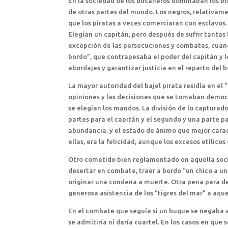
En la sociedad de los bucaneros dominaban los br
de otras partes del mundo. Los negros, relativame
que los piratas a veces comerciaran con esclavos
Elegían un capitán, pero después de sufrir tanta
excepción de las persecuciones y combates, cuan
bordo”, que contrapesaba el poder del capitán y l
abordajes y garantizar justicia en el reparto del b
La mayor autoridad del bajel pirata residía en el 
opiniones y las decisiones que se tomaban democr
se elegían los mandos. La división de lo capturad
partes para el capitán y el segundo y una parte p
abundancia, y el estado de ánimo que mejor carac
ellas, era la felicidad, aunque los excesos etílico
Otro cometido bien reglamentado en aquella socie
desertar en combate, traer a bordo “un chico a u
originar una condena a muerte. Otra pena para del
generosa asistencia de los “tigres del mar” a aqu
En el combate que seguía si un buque se negaba a 
se admitiría ni daría cuartel. En los casos en que 