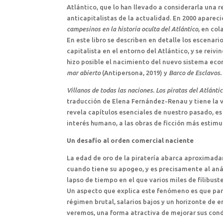
Atlántico, que lo han llevado a considerarla una 
anticapitalistas de la actualidad. En 2000 apareci
campesinos en la historia oculta del Atlántico
, en co
En este libro se describen en detalle los escena
capitalista en el entorno del Atlántico, y se reivi
hizo posible el nacimiento del nuevo sistema eco
mar abierto
(Antipersona, 2019) y
Barco de Esclavos. 
Villanos de todas las naciones. Los piratas del Atlánti
traducción de Elena Fernández-Renau y tiene la vi
revela capítulos esenciales de nuestro pasado, es
interés humano, a las obras de ficción más estimu
Un desafío al orden comercial naciente
La edad de oro de la piratería abarca aproximada
cuando tiene su apogeo, y es precisamente al anál
lapso de tiempo en el que varios miles de filibu
Un aspecto que explica este fenómeno es que para
régimen brutal, salarios bajos y un horizonte de
veremos, una forma atractiva de mejorar sus cond