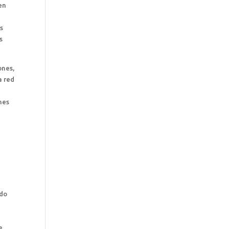
en
us
s
ones,
a red
nes
ido
e