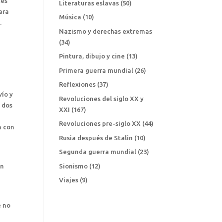
tes
Literaturas eslavas
(50)
ara
Música
(10)
.
Nazismo y derechas extremas
a
(34)
Pintura, dibujo y cine
(13)
Primera guerra mundial
(26)
Reflexiones
(37)
vío y
Revoluciones del siglo XX y
e dos
XXI
(167)
Revoluciones pre-siglo XX
(44)
n con
Rusia después de Stalin
(10)
Segunda guerra mundial
(23)
an
Sionismo
(12)
Viajes
(9)
e no