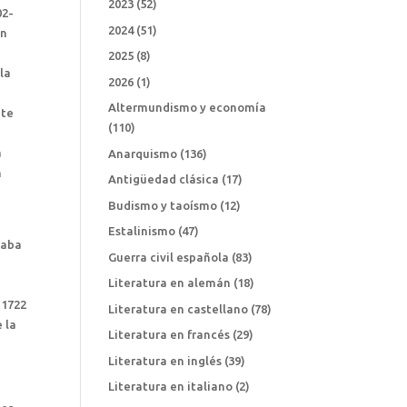
2023
(52)
02-
2024
(51)
an
2025
(8)
la
2026
(1)
Altermundismo y economía
nte
(110)
a
Anarquismo
(136)
n
Antigüedad clásica
(17)
Budismo y taoísmo
(12)
Estalinismo
(47)
daba
Guerra civil española
(83)
Literatura en alemán
(18)
 1722
Literatura en castellano
(78)
 la
Literatura en francés
(29)
Literatura en inglés
(39)
Literatura en italiano
(2)