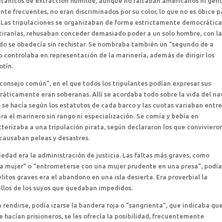
itánicos de extracción humilde, aunque no faltaban americanos ni gen
nte frecuentes, no eran discriminados por su color, lo que no es óbice p
. Las tripulaciones se organizaban de forma estrictamente democrática
s tiranías, rehusaban conceder demasiado poder a un solo hombre, con l
do se obedecía sin rechistar. Se nombraba también un “segundo de a
o controlaba en representación de la marinería, además de dirigir los
otín.
“consejo común”, en el que todos los tripulantes podían expresar sus
áticamente eran soberanas. Allí se acordaba todo sobre la vida del na
o se hacía según los estatutos de cada barco y las cuotas variaban entr
ara el marinero sin rango ni especialización. Se comía y bebía en
terizaba a una tripulación pirata, según declararon los que conviviero
s causaban peleas y desastres.
dad era la administración de justicia. Las faltas más graves, como
na mujer” o “entrometerse con una mujer prudente en una presa”, podí
itos graves era el abandono en una isla desierta. Era proverbial la
ellos de los suyos que quedaban impedidos.
rendirse, podía izarse la bandera roja o “sangrienta”, que indicaba qu
se hacían prisioneros, se les ofrecía la posibilidad, frecuentemente