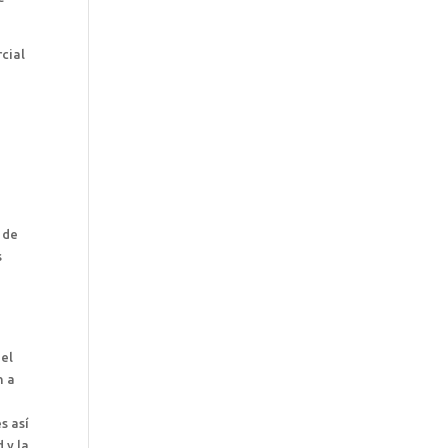
rcial
u
 de
s
el
n a
s así
 y la