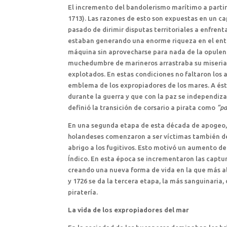
El incremento del bandolerismo marítimo a partir 
1713). Las razones de esto son expuestas en un c
pasado de dirimir disputas territoriales a enfrent
estaban generando una enorme riqueza en el ento
máquina sin aprovecharse para nada de la opulenci
muchedumbre de marineros arrastraba su miseria p
explotados. En estas condiciones no faltaron los
emblema de los expropiadores de los mares. A és
durante la guerra y que con la paz se independiza
definió la transición de corsario a pirata como
“pa
En una segunda etapa de esta década de apogeo, e
holandeses comenzaron a ser víctimas también de 
abrigo a los fugitivos. Esto motivó un aumento de
Índico. En esta época se incrementaron las captur
creando una nueva forma de vida en la que más all
y 1726 se da la tercera etapa, la más sanguinaria,
piratería.
La vida de los expropiadores del mar