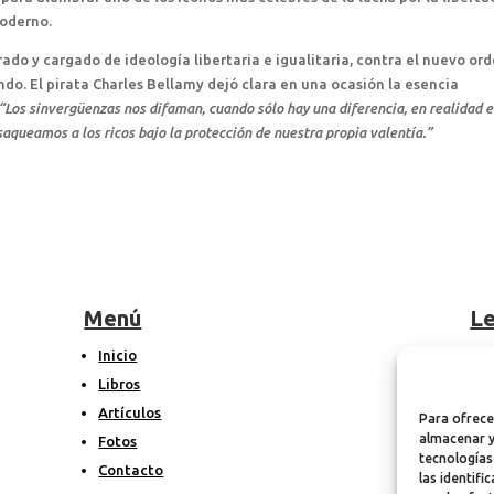
oderno.
rado y cargado de ideología libertaria e igualitaria, contra el nuevo or
o. El pirata Charles Bellamy dejó clara en una ocasión la esencia
“Los sinvergüenzas nos difaman, cuando sólo hay una diferencia, en realidad e
saqueamos a los ricos bajo la protección de nuestra propia valentía.”
Menú
Le
Inicio
A
Libros
P
Artículos
P
Para ofrece
almacenar y
Fotos
tecnologías
Contacto
las identifi