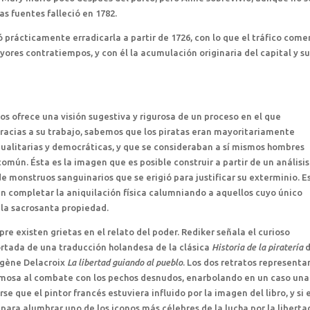
as fuentes falleció en 1782.
ó prácticamente erradicarla a partir de 1726, con lo que el tráfico come
yores contratiempos, y con él la acumulación originaria del capital y s
os ofrece una visión sugestiva y rigurosa de un proceso en el que
racias a su trabajo, sabemos que los piratas eran mayoritariamente
ualitarias y democráticas, y que se consideraban a sí mismos hombres
omún. Ésta es la imagen que es posible construir a partir de un análisis
 monstruos sanguinarios que se erigió para justificar su exterminio. E
 completar la aniquilación física calumniando a aquellos cuyo único
 la sacrosanta propiedad.
 existen grietas en el relato del poder. Rediker señala el curioso
ortada de una traducción holandesa de la clásica
Historia de la piratería
d
ugène Delacroix
La libertad guiando al pueblo
. Los dos retratos representa
nimosa al combate con los pechos desnudos, enarbolando en un caso una
 que el pintor francés estuviera influido por la imagen del libro, y si e
para alumbrar uno de los iconos más célebres de la lucha por la libertad