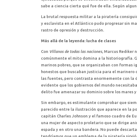
sabe a ciencia cierta qué fue de ella. Según algun
La brutal respuesta militar a la piratería consigui
y esclavista en el Atlántico pudo progresar sin ma
rastro de opresión y destrucción.
Más allá de la leyenda: lucha de clases
Con
Villanos de todas las naciones
, Marcus Rediker n
comúnmente el mito domina a la historiografía. G
marinos pobres, que se organizaban con formas ig
honestos que buscaban justicia para el marinero c
las fuentes, pero contrasta enormemente con la de
evidente que los gobiernos del mundo necesitaban
delito fue amenazar su dominio sobre los mares y
Sin embargo, es estimulante comprobar que siempre
parecido entre la ilustración que aparece en la p
capitán Charles Johnson y el famoso cuadro de E
una mujer de aspecto proletario que se dirige a
espada y en otro una bandera. No puede descartarse
tendríamos que un emblema de la piratería sirvió 