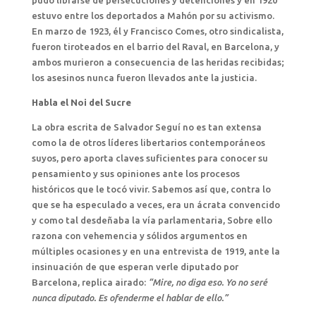
pudo librarse de persecuciones y detenciones y en 1920
estuvo entre los deportados a Mahón por su activismo.
En marzo de 1923, él y Francisco Comes, otro sindicalista,
fueron tiroteados en el barrio del Raval, en Barcelona, y
ambos murieron a consecuencia de las heridas recibidas;
los asesinos nunca fueron llevados ante la justicia.
Habla el Noi del Sucre
La obra escrita de Salvador Seguí no es tan extensa
como la de otros líderes libertarios contemporáneos
suyos, pero aporta claves suficientes para conocer su
pensamiento y sus opiniones ante los procesos
históricos que le tocó vivir. Sabemos así que, contra lo
que se ha especulado a veces, era un ácrata convencido
y como tal desdeñaba la vía parlamentaria, Sobre ello
razona con vehemencia y sólidos argumentos en
múltiples ocasiones y en una entrevista de 1919, ante la
insinuación de que esperan verle diputado por
Barcelona, replica airado:
“Mire, no diga eso. Yo no seré
nunca diputado. Es ofenderme el hablar de ello.”