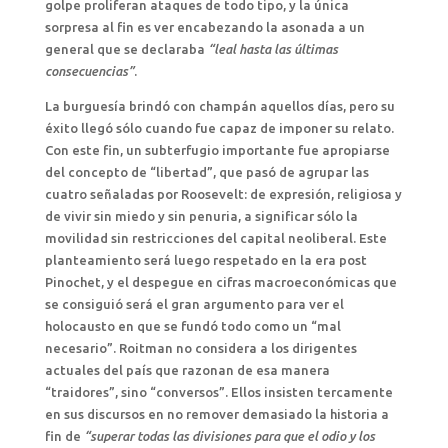
golpe proliferan ataques de todo tipo, y la única
sorpresa al fin es ver encabezando la asonada a un
general que se declaraba
“leal hasta las últimas
consecuencias”
.
La burguesía brindó con champán aquellos días, pero su
éxito llegó sólo cuando fue capaz de imponer su relato.
Con este fin, un subterfugio importante fue apropiarse
del concepto de “libertad”, que pasó de agrupar las
cuatro señaladas por Roosevelt: de expresión, religiosa y
de vivir sin miedo y sin penuria, a significar sólo la
movilidad sin restricciones del capital neoliberal. Este
planteamiento será luego respetado en la era post
Pinochet, y el despegue en cifras macroeconómicas que
se consiguió será el gran argumento para ver el
holocausto en que se fundó todo como un “mal
necesario”. Roitman no considera a los dirigentes
actuales del país que razonan de esa manera
“traidores”, sino “conversos”. Ellos insisten tercamente
en sus discursos en no remover demasiado la historia a
fin de
“superar todas las divisiones para que el odio y los