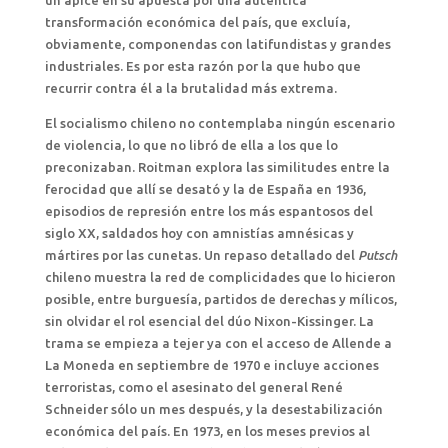
un ápice en su apuesta por una auténtica
transformación económica del país, que excluía,
obviamente, componendas con latifundistas y grandes
industriales. Es por esta razón por la que hubo que
recurrir contra él a la brutalidad más extrema.
El socialismo chileno no contemplaba ningún escenario
de violencia, lo que no libró de ella a los que lo
preconizaban. Roitman explora las similitudes entre la
ferocidad que allí se desató y la de España en 1936,
episodios de represión entre los más espantosos del
siglo XX, saldados hoy con amnistías amnésicas y
mártires por las cunetas. Un repaso detallado del
Putsch
chileno muestra la red de complicidades que lo hicieron
posible, entre burguesía, partidos de derechas y mílicos,
sin olvidar el rol esencial del dúo Nixon-Kissinger. La
trama se empieza a tejer ya con el acceso de Allende a
La Moneda en septiembre de 1970 e incluye acciones
terroristas, como el asesinato del general René
Schneider sólo un mes después, y la desestabilización
económica del país. En 1973, en los meses previos al