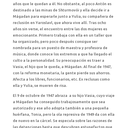
años que le quedan a él. No obstante, al poco Antón es
destinado a las minas de Shturmovói y ella decide ir a
Mágadan para esperarle junto a Yulia, su compañera de
reclusión en Yaroslavl, que ahora vive allí. Tras ocho
años sin verse, el encuentro entre las dos mujeres es
emocionante. Primero trabaja con ella en un taller que
ha organizado, pero poco después consigue ser
nombrada para un puesto de maestra y profesora de
música, donde conoce los extremos a que ha llegado el
culto a la personalidad. Su preocupación es traer a
Vasia, el hijo que le queda, a Mágadan. Al final de 1947,
con la reforma monetaria, la gente pierde sus ahorros.
Afecta a los libres, funcionarios, etc. Ex reclusas como
ella y Yulia, se mueren de risa.
El 9 de octubre de 1947 abraza a su hijo Vasia, cuyo viaje
a Mágadan ha conseguido trabajosamente que sea
autorizado y ese año adopta también a una pequeña
huérfana, Tonia, pero la ola represiva de 1949 da con ella
de nuevo en la cárcel. Se especula sobre las razones de
las detenciones hasta que descubren estupefactos que