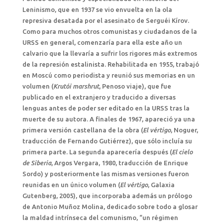
Leninismo, que en 1937 se vio envuelta en la ola
represiva desatada por el asesinato de Serguéi Kírov.
Como para muchos otros comunistas y ciudadanos de la
URSS en general, comenzaría para ella este año un
calvario que la llevaría a sufrir los rigores más extremos
de la represión estalinista. Rehabilitada en 1955, trabajó
en Moscú como periodista y reunió sus memorias en un
volumen (
Krutói marshrut
, Penoso viaje), que fue
publicado en el extranjero y traducido a diversas
lenguas antes de poder ser editado en la URSS tras la
muerte de su autora. A finales de 1967, apareció ya una
primera versión castellana de la obra (
El vértigo
, Noguer,
traducción de Fernando Gutiérrez), que sólo incluía su
primera parte. La segunda aparecería después (
El cielo
de Siberia
, Argos Vergara, 1980, traducción de Enrique
Sordo) y posteriormente las mismas versiones fueron
reunidas en un único volumen (
El vértigo
, Galaxia
Gutenberg, 2005), que incorporaba además un prólogo
de Antonio Muñoz Molina, dedicado sobre todo a glosar
la maldad intrínseca del comunismo, “un régimen