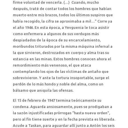
firme voluntad de vencerla. (…) Cuando, mucho
después, traté de contar todos los hombres que habían
muerto entre mis brazos, todos los últimos suspiros que
había recogido, la cifra se aproximaba a mil…” Corre ya
el año 1946. En esta época, a Yevguenia le toca asistir
como enfermera a algunos de sus verdugos más
despiadados de la época de su encarcelamiento,
moribundos triturados por la misma máquina infernal a
la que sirvieron, destrozados en cuerpo y alma tras su
estancia en las minas. Estos hombres conocen ahora el
remordimiento más venenoso, el que ataca
contemplando los ojos de las víctimas de antaño que
sobrevivieron. Y ante la tortura insoportable, surge el
perdón de lo más hondo y noble del alma, como un
bálsamo que aniquila las ofensas.
El 15 de febrero de 1947 termina teóricamente su
condena. Aguarda ansiosamente, pues se prodigaban a
la sazón injustificadas prórrogas “hasta nueva orden”,
pero al fin tiene suerte y en la fecha prevista es liberada.
Acude a Taskan, para aguardar allí junto a Antón los seis