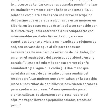
lo grotesco de tantas condenas absurdas puede finalizar
en cualquier momento, como lo hace una pesadilla. El
relato se completa a veces con una breve descripción
del destino que esperaba a algunas de estas mujeres en
Siberia, en los casos en que éste llegó a ser conocido por
la autora. Yevguenia entretiene a sus compañeras con
interminables recitados líricos. Las mujeres son
sometidas durante el viaje a un inexplicable régimen de
sed, con un vaso de agua al día para todas sus
necesidades. En una perdida estación de los Urales, por
un error, el respiradero del vagón queda abierto en una
parada: “El espectáculo más penoso era ver el grifo
semiabierto y el agua que corría (…) Una mano que
apretaba un vaso de barro salió por una rendija del
respiradero”. Las mujeres que dormitaban en la estación
junto a unos cubos de pepinillos se desvivieron entonces
para ayudar a las presas: “Manos quemadas por el
viento, callosas, se alargaron por el respiradero del
séptimo vagón llevando pepinillos salados, trozos de
pan…”