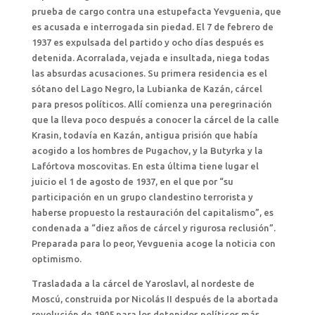
prueba de cargo contra una estupefacta Yevguenia, que
es acusada e interrogada sin piedad. El 7 de febrero de
1937 es expulsada del partido y ocho días después es
detenida. Acorralada, vejada e insultada, niega todas
las absurdas acusaciones. Su primera residencia es el
sótano del Lago Negro, la Lubianka de Kazán, cárcel
para presos políticos. Allí comienza una peregrinación
que la lleva poco después a conocer la cárcel de la calle
Krasin, todavía en Kazán, antigua prisión que había
acogido a los hombres de Pugachov, y la Butyrka y la
Lafórtova moscovitas. En esta última tiene lugar el
juicio el 1 de agosto de 1937, en el que por “su
participación en un grupo clandestino terrorista y
haberse propuesto la restauración del capitalismo”, es
condenada a “diez años de cárcel y rigurosa reclusión”.
Preparada para lo peor, Yevguenia acoge la noticia con
optimismo.
Trasladada a la cárcel de Yaroslavl, al nordeste de
Moscú, construida por Nicolás II después de la abortada
revolución de 1905 para los detenidos políticos más