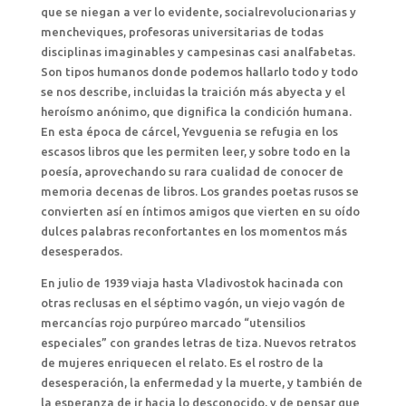
que se niegan a ver lo evidente, socialrevolucionarias y
mencheviques, profesoras universitarias de todas
disciplinas imaginables y campesinas casi analfabetas.
Son tipos humanos donde podemos hallarlo todo y todo
se nos describe, incluidas la traición más abyecta y el
heroísmo anónimo, que dignifica la condición humana.
En esta época de cárcel, Yevguenia se refugia en los
escasos libros que les permiten leer, y sobre todo en la
poesía, aprovechando su rara cualidad de conocer de
memoria decenas de libros. Los grandes poetas rusos se
convierten así en íntimos amigos que vierten en su oído
dulces palabras reconfortantes en los momentos más
desesperados.
En julio de 1939 viaja hasta Vladivostok hacinada con
otras reclusas en el séptimo vagón, un viejo vagón de
mercancías rojo purpúreo marcado “utensilios
especiales” con grandes letras de tiza. Nuevos retratos
de mujeres enriquecen el relato. Es el rostro de la
desesperación, la enfermedad y la muerte, y también de
la esperanza de ir hacia lo desconocido, y de pensar que