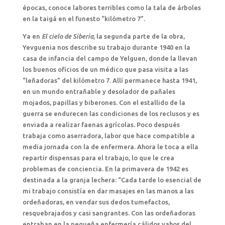
épocas, conoce labores terribles como la tala de árboles
en la taigá en el funesto “kilómetro 7”.
Ya en
El cielo de Siberia
, la segunda parte de la obra,
Yevguenia nos describe su trabajo durante 1940 en la
casa de infancia del campo de Yelguen, donde la llevan
los buenos oficios de un médico que pasa visita a las
“leñadoras” del kilómetro 7. Allí permanece hasta 1941,
en un mundo entrañable y desolador de pañales
mojados, papillas y biberones. Con el estallido de la
guerra se endurecen las condiciones de los reclusos y es
enviada a realizar faenas agrícolas. Poco después
trabaja como aserradora, labor que hace compatible a
media jornada con la de enfermera. Ahora le toca a ella
repartir dispensas para el trabajo, lo que le crea
problemas de conciencia. En la primavera de 1942 es
destinada a la granja lechera: “Cada tarde lo esencial de
mi trabajo consistía en dar masajes en las manos a las
ordeñadoras, en vendar sus dedos tumefactos,
resquebrajados y casi sangrantes. Con las ordeñadoras
entraban en la pequeña enfermería cálidos vahos del