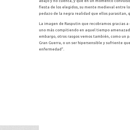
abajo y no cuenta, y que en un momento convulso
fiesta de los elegidos, su mente medieval entre l
pedazo de la negra realidad que ellos parasitan, 
La imagen de Rasputin que recobramos gracias a es
uno más compitiendo en aquel tiempo amenazado p
embargo, otros rasgos vemos también, como un pac
Gran Guerra, o un ser hipersensible y sufriente q
enfermedad”.