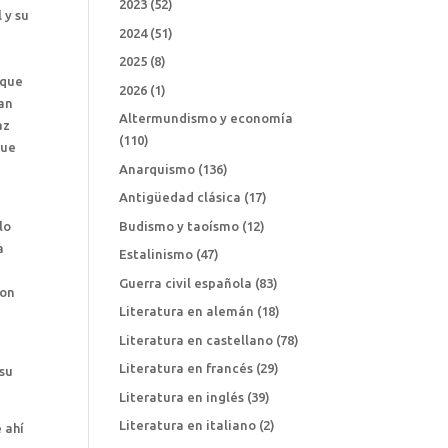
2023
(52)
 y su
2024
(51)
2025
(8)
 que
2026
(1)
ran
Altermundismo y economía
az
(110)
que
Anarquismo
(136)
Antigüedad clásica
(17)
lo
Budismo y taoísmo
(12)
a
Estalinismo
(47)
Guerra civil española
(83)
con
Literatura en alemán
(18)
Literatura en castellano
(78)
Literatura en francés
(29)
 su
Literatura en inglés
(39)
Literatura en italiano
(2)
 ahí