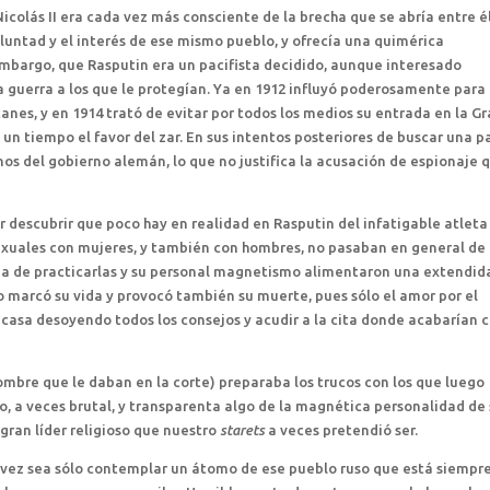
lás II era cada vez más consciente de la brecha que se abría entre él
luntad y el interés de ese mismo pueblo, y ofrecía una quimérica
 embargo, que Rasputin era un pacifista decidido, aunque interesado
a guerra a los que le protegían. Ya en 1912 influyó poderosamente para
anes, y en 1914 trató de evitar por todos los medios su entrada en la G
 un tiempo el favor del zar. En sus intentos posteriores de buscar una p
os del gobierno alemán, lo que no justifica la acusación de espionaje 
r descubrir que poco hay en realidad en Rasputin del infatigable atleta
exuales con mujeres, y también con hombres, no pasaban en general de 
ma de practicarlas y su personal magnetismo alimentaron una extendid
o marcó su vida y provocó también su muerte, pues sólo el amor por el
su casa desoyendo todos los consejos y acudir a la cita donde acabarían 
mbre que le daban en la corte) preparaba los trucos con los que luego
ro, a veces brutal, y transparenta algo de la magnética personalidad de
 gran líder religioso que nuestro
starets
a veces pretendió ser.
l vez sea sólo contemplar un átomo de ese pueblo ruso que está siempre