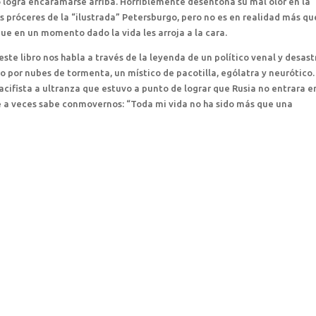
 logra encaramarse arriba. Horriblemente desentona su mal olor en la
os próceres de la “ilustrada” Petersburgo, pero no es en realidad más qu
que en un momento dado la vida les arroja a la cara.
te libro nos habla a través de la leyenda de un político venal y desast
or nubes de tormenta, un místico de pacotilla, ególatra y neurótico.
ifista a ultranza que estuvo a punto de lograr que Rusia no entrara e
ue a veces sabe conmovernos: “Toda mi vida no ha sido más que una