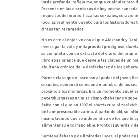
Rusia profunda, refleja mejor que cualquier otro 
Presente en las discotecas de hoy mismo cantada 
requisitos del morbo: hazañas sexuales, curacion
loco. Es realmente un reto para los historiadores
tintes tan recargados.
No es otro el objetivo con el que Aleksandr y Danii
investigar la vida y milagros del prodigioso
staret
se completa con un extracto del diario del propio
libro apasionante que desvela las claves de un ho
abultada crónica de la desfachatez de los goberna
Parece claro que el ascenso al poder del joven Ra
sexuales, comenzó como una maniobra de los secto
próximo a los monarcas. Era un momento aquel en 
petersburgueses un misticismo chabacano y supers
éxito con el que en 1907 el
starets
cura al zarévich
de la impresionable zarina. A partir de ahí, su i
mismo tiempo que se independiza de los que le a
alimentar su ego insaciable. Pronto izquierda y d
Semianalfabeto y de limitadas luces, el poder de