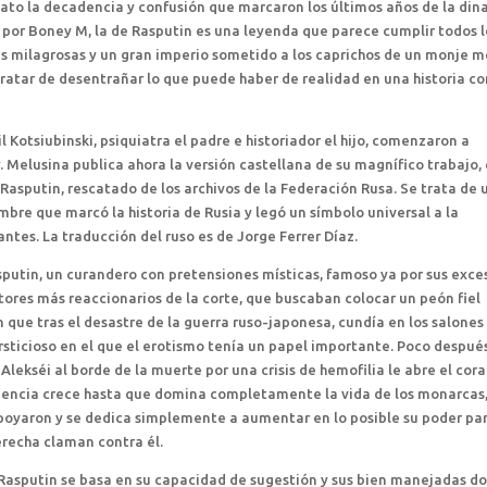
dato la decadencia y confusión que marcaron los últimos años de la dina
por Boney M, la de Rasputin es una leyenda que parece cumplir todos l
es milagrosas y un gran imperio sometido a los caprichos de un monje 
 tratar de desentrañar lo que puede haber de realidad en una historia c
l Kotsiubinski, psiquiatra el padre e historiador el hijo, comenzaron a
s
. Melusina publica ahora la versión castellana de su magnífico trabajo,
 Rasputin, rescatado de los archivos de la Federación Rusa. Se trata de 
mbre que marcó la historia de Rusia y legó un símbolo universal a la
ntes. La traducción del ruso es de Jorge Ferrer Díaz.
sputin, un curandero con pretensiones místicas, famoso ya por sus exce
res más reaccionarios de la corte, que buscaban colocar un peón fiel
que tras el desastre de la guerra ruso-japonesa, cundía en los salones
ticioso en el que el erotismo tenía un papel importante. Poco después
 Alekséi al borde de la muerte por una crisis de hemofilia le abre el cor
nfluencia crece hasta que domina completamente la vida de los monarcas,
poyaron y se dedica simplemente a aumentar en lo posible su poder pa
erecha claman contra él.
 Rasputin se basa en su capacidad de sugestión y sus bien manejadas d