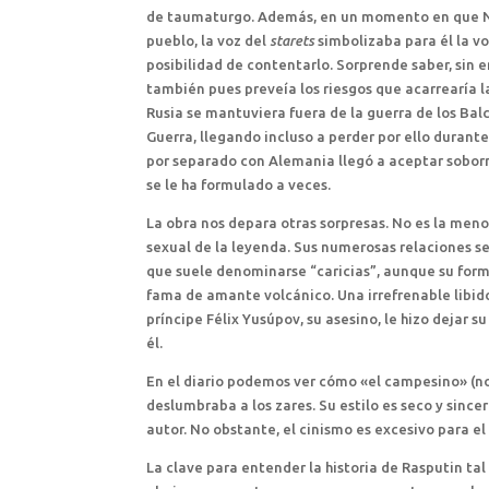
de taumaturgo. Además, en un momento en que Nico
pueblo, la voz del
starets
simbolizaba para él la vo
posibilidad de contentarlo. Sorprende saber, sin
también pues preveía los riesgos que acarrearía l
Rusia se mantuviera fuera de la guerra de los Balc
Guerra, llegando incluso a perder por ello durante
por separado con Alemania llegó a aceptar soborn
se le ha formulado a veces.
La obra nos depara otras sorpresas. No es la meno
sexual de la leyenda. Sus numerosas relaciones s
que suele denominarse “caricias”, aunque su for
fama de amante volcánico. Una irrefrenable libid
príncipe Félix Yusúpov, su asesino, le hizo dejar 
él.
En el diario podemos ver cómo «el campesino» (no
deslumbraba a los zares. Su estilo es seco y since
autor. No obstante, el cinismo es excesivo para el
La clave para entender la historia de Rasputin ta