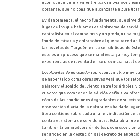
acomodada para vivir entre los campesinos y espar
obstante, que no consigue alcanzar la altura lite
Evidentemente, el hecho fundamental que sirve de
lugar de los que hablamos es el sistema de servid
capitalista en el campo ruso y no produjo una mej
fondo de miseria y dolor sobre el que se recortan t
las novelas de Turguéniev. La sensibilidad de ést
éste es un proceso que se manifiesta ya muy temp
experiencias de juventud en su provincia natal de
Los
Apuntes de un cazador
representan algo muy par
de haber leído otras obras suyas verá que los salon
pájaros y el sonido del viento entre los árboles, 
cuadros que componen la edición definitiva ofrece
cómo de las condiciones degradantes de su exist
observación diaria de la naturaleza ha dado lugar 
libro contiene sobre todo una reivindicación de u
contra el sistema de servidumbre. Esta obra fue el
también la animadversión de los poderosos y un a
seguridad en la gestación del decreto de abolici