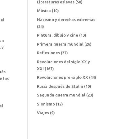
Literaturas eslavas
(50)
Música
(10)
Nazismo y derechas extremas
 el
(34)
Pintura, dibujo y cine
(13)
 en
Primera guerra mundial
(26)
 y
Reflexiones
(37)
Revoluciones del siglo XX y
XXI
(167)
ués
Revoluciones pre-siglo XX
(44)
e los
Rusia después de Stalin
(10)
a
Segunda guerra mundial
(23)
Sionismo
(12)
el
Viajes
(9)