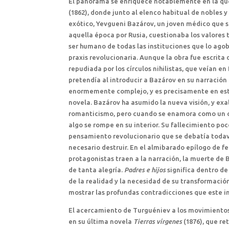
El panorama se enriquece notablemente en la que
(1862), donde junto al elenco habitual de nobles 
exótico, Yevgueni Bazárov, un joven médico que se
aquella época por Rusia, cuestionaba los valores 
ser humano de todas las instituciones que lo ago
praxis revolucionaria. Aunque la obra fue escrit
repudiada por los círculos nihilistas, que veían 
pretendía al introducir a Bazárov en su narración
enormemente complejo, y es precisamente en esta 
novela. Bazárov ha asumido la nueva visión, y exal
romanticismo, pero cuando se enamora como un co
algo se rompe en su interior. Su fallecimiento poc
pensamiento revolucionario que se debatía todav
necesario destruir. En el almibarado epílogo de fe
protagonistas traen a la narración, la muerte de
de tanta alegría.
Padres e hijos
significa dentro d
de la realidad y la necesidad de su transformació
mostrar las profundas contradicciones que este i
El acercamiento de Turguéniev a los movimientos
en su última novela
Tierras vírgenes
(1876), que re