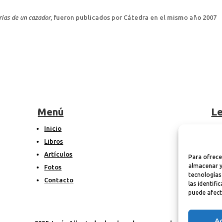
ias de un cazador
, fueron publicados por Cátedra en el mismo año 2007
Menú
Le
Inicio
A
Libros
P
Artículos
P
Para ofrece
almacenar y
Fotos
tecnologías
Contacto
las identifi
puede afect
A