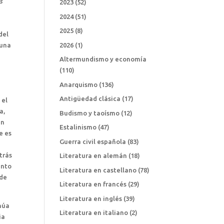
s
2023
(52)
2024
(51)
2025
(8)
del
 una
2026
(1)
Altermundismo y economía
(110)
Anarquismo
(136)
Antigüedad clásica
(17)
 el
a,
Budismo y taoísmo
(12)
un
Estalinismo
(47)
e es
Guerra civil española
(83)
trás
Literatura en alemán
(18)
ento
Literatura en castellano
(78)
 de
Literatura en francés
(29)
Literatura en inglés
(39)
núa
Literatura en italiano
(2)
ia