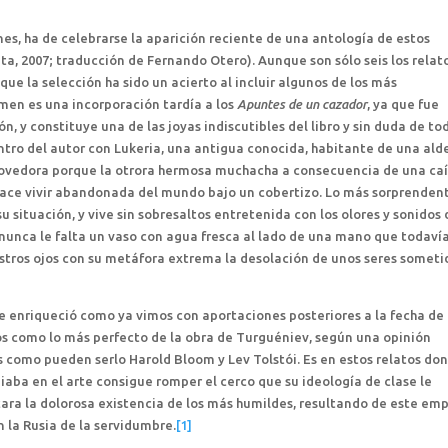
es, ha de celebrarse la aparición reciente de una antología de estos
ta, 2007; traducción de Fernando Otero). Aunque son sólo seis los relat
ue la selección ha sido un acierto al incluir algunos de los más
en es una incorporación tardía a los
Apuntes de un cazador
, ya que fue
, y constituye una de las joyas indiscutibles del libro y sin duda de to
ntro del autor con Lukeria, una antigua conocida, habitante de una ald
movedora porque la otrora hermosa muchacha a consecuencia de una ca
a hace vivir abandonada del mundo bajo un cobertizo. Lo más sorprenden
u situación, y vive sin sobresaltos entretenida con los olores y sonidos 
nunca le falta un vaso con agua fresca al lado de una mano que todaví
stros ojos con su metáfora extrema la desolación de unos seres someti
se enriqueció como ya vimos con aportaciones posteriores a la fecha de 
ros como lo más perfecto de la obra de Turguéniev, según una opinión
s como pueden serlo Harold Bloom y Lev Tolstói. Es en estos relatos do
aba en el arte consigue romper el cerco que su ideología de clase le
cara la dolorosa existencia de los más humildes, resultando de este em
n la Rusia de la servidumbre.
[1]