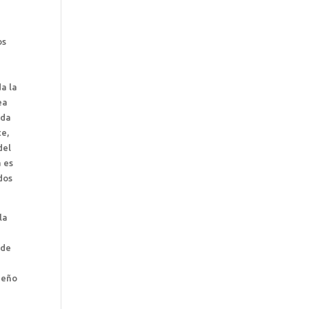
os
da la
ea
ída
te,
del
a es
dos
la
nde
peño