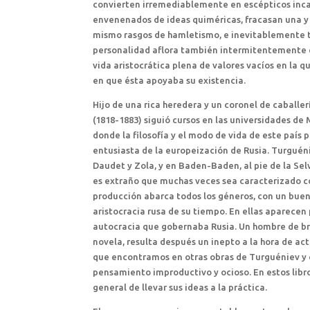
convierten irremediablemente en escépticos incap
envenenados de ideas quiméricas, fracasan una y o
mismo rasgos de hamletismo, e inevitablemente tr
personalidad aflora también intermitentemente en
vida aristocrática plena de valores vacíos en la 
en que ésta apoyaba su existencia.
Hijo de una rica heredera y un coronel de caballe
(1818-1883) siguió cursos en las universidades de
donde la filosofía y el modo de vida de este país
entusiasta de la europeización de Rusia. Turguéni
Daudet y Zola, y en Baden-Baden, al pie de la Selv
es extraño que muchas veces sea caracterizado co
producción abarca todos los géneros, con un buen
aristocracia rusa de su tiempo. En ellas aparecen
autocracia que gobernaba Rusia. Un hombre de br
novela, resulta después un inepto a la hora de act
que encontramos en otras obras de Turguéniev y e
pensamiento improductivo y ocioso. En estos lib
general de llevar sus ideas a la práctica.