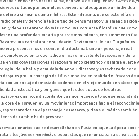
 viene siendo considerada la mejor novela de Turguéniev,
Padres e hijo
y siervos cortados por los moldes convencionales aparece un individuo
 define a sí mismo como nihilista. Este nihilismo, que se extendía en
tradicionales y defendía la libertad de pensamiento y la emancipación 
bian, y debe ser entendido más como una corriente filosófica que como
a desde una profunda simpatía por este movimiento, en su momento fue
en Bazárov una caricatura de su ideario. Obviamente, lo que Turguéniev
 no era presentarnos un compendio doctrinal, sino un personaje real
complejidad en la que radica el mayor interés del personaje y de la
ta en sus conversaciones el razonamiento científico y denigra el arte y
legial de la bella y acaudalada Anna Odintsova y es rechazado por ell
o después por un contagio de tifus simboliza en realidad el fracaso de 
ía con un anclaje demasiado poderoso en el viejo mundo de valores qu
licidad aristocrática y burguesa que las dos bodas de los otros
 Bazárov es una nota discordante que nos recuerda lo que se esconde de
e la obra de Turguéniev un movimiento importante hacia el reconocimi
n, representados en el personaje de Bazárov, y tiene el mérito también
ntento de cambio ha de provocar.
 revolucionarios que se desarrollaban en Rusia en aquella época conti
trata a los jóvenes
narodniks
o populistas que renunciaban a su existenc