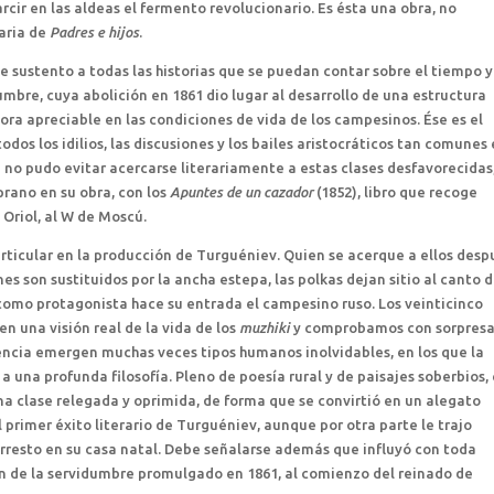
cir en las aldeas el fermento revolucionario. Es ésta una obra, no
raria de
Padres e hijos
.
 sustento a todas las historias que se puedan contar sobre el tiempo y
umbre, cuya abolición en 1861 dio lugar al desarrollo de una estructura
ora apreciable en las condiciones de vida de los campesinos. Ése es el
odos los idilios, las discusiones y los bailes aristocráticos tan comunes
e no pudo evitar acercarse literariamente a estas clases desfavorecidas,
rano en su obra, con los
Apuntes de un cazador
(1852), libro que recoge
 Oriol, al W de Moscú.
ticular en la producción de Turguéniev. Quien se acerque a ellos desp
es son sustituidos por la ancha estepa, las polkas dejan sitio al canto d
y como protagonista hace su entrada el campesino ruso. Los veinticinco
n una visión real de la vida de los
muzhiki
y comprobamos con sorpres
encia emergen muchas veces tipos humanos inolvidables, en los que la
a una profunda filosofía. Pleno de poesía rural y de paisajes soberbios, 
na clase relegada y oprimida, de forma que se convirtió en un alegato
 primer éxito literario de Turguéniev, aunque por otra parte le trajo
rresto en su casa natal. Debe señalarse además que influyó con toda
ón de la servidumbre promulgado en 1861, al comienzo del reinado de