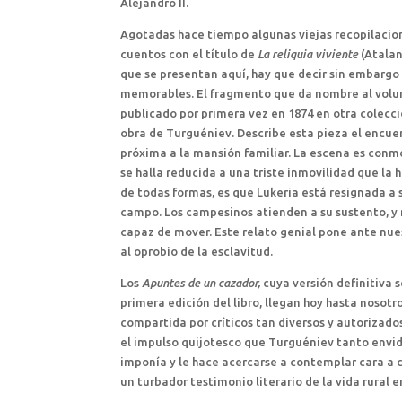
Alejandro II.
Agotadas hace tiempo algunas viejas recopilacion
cuentos con el título de
La reliquia viviente
(Atalan
que se presentan aquí, hay que decir sin embargo q
memorables. El fragmento que da nombre al volum
publicado por primera vez en 1874 en otra colección
obra de Turguéniev. Describe esta pieza el encue
próxima a la mansión familiar. La escena es con
se halla reducida a una triste inmovilidad que l
de todas formas, es que Lukeria está resignada a s
campo. Los campesinos atienden a su sustento, y 
capaz de mover. Este relato genial pone ante nue
al oprobio de la esclavitud.
Los
Apuntes de un cazador,
cuya versión definitiva 
primera edición del libro, llegan hoy hasta nosot
compartida por críticos tan diversos y autorizado
el impulso quijotesco que Turguéniev tanto envidi
imponía y le hace acercarse a contemplar cara a 
un turbador testimonio literario de la vida rural e