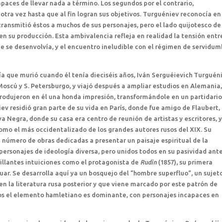
aces de llevar nada a término. Los segundos por el contrario,
tra vez hasta que al fin logran sus objetivos. Turguéniev reconocía en 
ansmitió éstos a muchos de sus personajes, pero el lado quijotesco de
 su producción. Esta ambivalencia refleja en realidad la tensión entr
que se desenvolvía, y el encuentro ineludible con el régimen de servidu
ría que murió cuando él tenía dieciséis años, Iván Serguéievich Turguén
 Moscú y S. Petersburgo, y viajó después a ampliar estudios en Alemania
 produjeron en él una honda impresión, transformándole en un partidari
ev residió gran parte de su vida en París, donde fue amigo de Flaubert,
a Negra, donde su casa era centro de reunión de artistas y escritores, 
mo el más occidentalizado de los grandes autores rusos del XIX. Su
 número de obras dedicadas a presentar un paisaje espiritual de la
 personajes de ideología diversa, pero unidos todos en su pasividad ante
illantes intuiciones como el protagonista de
Rudin
(1857), su primera
uar. Se desarrolla aquí ya un bosquejo del “hombre superfluo”, un sujet
n la literatura rusa posterior y que viene marcado por este patrón de
ros el elemento hamletiano es dominante, con personajes incapaces en