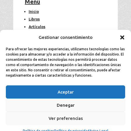
Menú
Inicio
Libros
Artículos
Fotos
Gestionar consentimiento
Contacto
Para ofrecer las mejores experiencias, utilizamos tecnologías como las
cookies para almacenar y/o acceder a la información del dispositivo. El
Legal
consentimiento de estas tecnologías nos permitirá procesar datos
como el comportamiento de navegación o las identificaciones únicas
en este sitio. No consentir o retirar el consentimiento, puede afectar
Aviso Legal
negativamente a ciertas características y funciones.
Política de cookies
Política de privacidad
Aceptar
Denegar
2025 Jesús Aller todos los derechos
Ver preferencias
reservados ©.
Política de cookies
Política de privacidad
Aviso Legal