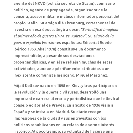
agente del NKVD (policía secreta de Stalin), comisario
político, agente de propaganda, organizador de la
censura, asesor militar e incluso informador personal del
propio Stalin. Su amigo Iliá Ehrenburg, corresponsal de
Izvestia en esa época, llegó a decir:
“Sería difícil imaginar
el primer año de guerra sin M. Ye. Koltsov”
. Su
Diario de la
guerra española
(versiones españolas: Editorial Ruedo
Ibérico 1963, Akal 1978) constituye un documento
imprescindible, a pesar de sus desviaciones
propagandísticas, y en él se reflejan muchas de estas
actividades, aunque apócrifamente atribuidas a un
inexistente comunista mejicano, Miguel Martínez.
Mijaíl Koltsov nació en 1898 en Kíev, y tras participar en
la revolución y la guerra civil rusas, desarrolló una
importante carrera literaria y periodística que le llevó al
consejo editorial de Pravda. En agosto de 1936 viaja a
España y se instala en Madrid. Su diario recoge
impresiones de la ciudad y sus entrevistas con los
políticos republicanos en un relato de enorme interés
histórico. Al poco tiempo, su voluntad de hacerse una