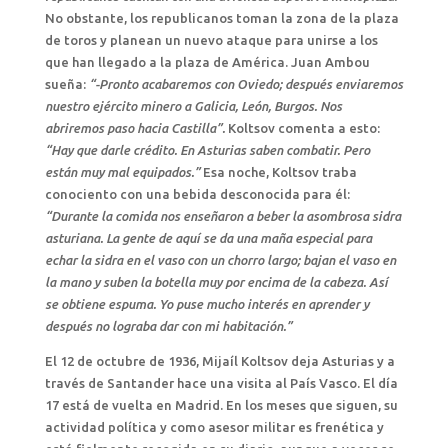
No obstante, los republicanos toman la zona de la plaza
de toros y planean un nuevo ataque para unirse a los
que han llegado a la plaza de América. Juan Ambou
sueña:
“-Pronto acabaremos con Oviedo; después enviaremos
nuestro ejército minero a Galicia, León, Burgos. Nos
abriremos paso hacia Castilla”.
Koltsov comenta a esto:
“Hay que darle crédito. En Asturias saben combatir. Pero
están muy mal equipados.”
Esa noche, Koltsov traba
conociento con una bebida desconocida para él:
“Durante la comida nos enseñaron a beber la asombrosa sidra
asturiana. La gente de aquí se da una maña especial para
echar la sidra en el vaso con un chorro largo; bajan el vaso en
la mano y suben la botella muy por encima de la cabeza. Así
se obtiene espuma. Yo puse mucho interés en aprender y
después no lograba dar con mi habitación.”
El 12 de octubre de 1936, Mijaíl Koltsov deja Asturias y a
través de Santander hace una visita al País Vasco. El día
17 está de vuelta en Madrid. En los meses que siguen, su
actividad política y como asesor militar es frenética y