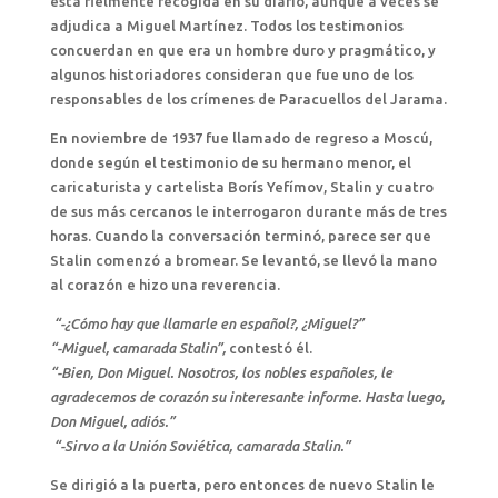
está fielmente recogida en su diario, aunque a veces se
adjudica a Miguel Martínez. Todos los testimonios
concuerdan en que era un hombre duro y pragmático, y
algunos historiadores consideran que fue uno de los
responsables de los crímenes de Paracuellos del Jarama.
En noviembre de 1937 fue llamado de regreso a Moscú,
donde según el testimonio de su hermano menor, el
caricaturista y cartelista Borís Yefímov, Stalin y cuatro
de sus más cercanos le interrogaron durante más de tres
horas. Cuando la conversación terminó, parece ser que
Stalin comenzó a bromear. Se levantó, se llevó la mano
al corazón e hizo una reverencia.
“-¿Cómo hay que llamarle en español?, ¿Miguel?”
“-Miguel, camarada Stalin”,
contestó él.
“-Bien, Don Miguel. Nosotros, los nobles españoles, le
agradecemos de corazón su interesante informe. Hasta luego,
Don Miguel, adiós.”
“-Sirvo a la Unión Soviética, camarada Stalin.”
Se dirigió a la puerta, pero entonces de nuevo Stalin le