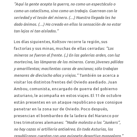
“Aquí la gente acepta la guerra, no como un espectáculo o
como un cataclismo, sino como un trabajo. Guerrean con la
seriedad y el tesón del minero. (…) Nuestra llegada les ha
dado ánimos. (…) Ha creado en ellos la sensación de no estar
tan lejos ni tan aislados.”
Los días siguientes, Koltsov recorre la región, sus
factorías y sus minas, muchas de ellas cerradas:
“Los
mineros se fueron al frente. (..) En las galerías arden, con luz
mortecina, las lámparas de los mineros. Caras jóvenes pálidas
y amarillentas; macilentas caras de ancianos; sólo trabajan
menores de dieciocho años y viejos.”
También se acerca a
visitar los distintos frentes del Oviedo asediado. Juan
Ambou, comunista, encargado de guerra del gobierno
asturiano, le acompaña en estos viajes. El 11 de octubre
están presentes en un ataque republicano que consigue
penetrar en la zona sur de Oviedo. Poco después,
presencian el bombardeo de la ladera del Naranco por
tres trimotores alemanes:
“Nadie molesta a los “Junkers”,
no hay cazas ni artillería antiaérea. En toda Asturias, los
republicanos cuentan con una avioneta deportiva monoplaza.”