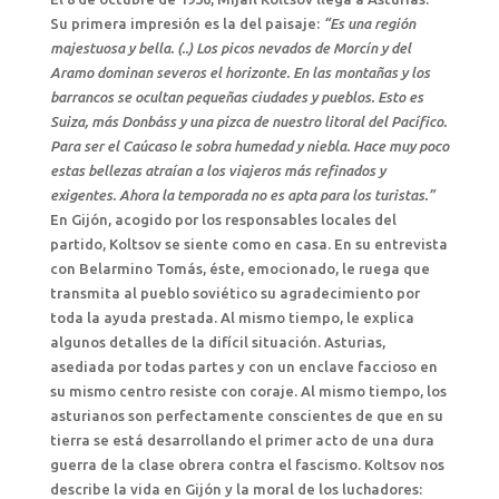
Su primera impresión es la del paisaje:
“Es una región
majestuosa y bella. (..) Los picos nevados de Morcín y del
Aramo dominan severos el horizonte. En las montañas y los
barrancos se ocultan pequeñas ciudades y pueblos. Esto es
Suiza, más Donbáss y una pizca de nuestro litoral del Pacífico.
Para ser el Caúcaso le sobra humedad y niebla. Hace muy poco
estas bellezas atraían a los viajeros más refinados y
exigentes. Ahora la temporada no es apta para los turistas.”
En Gijón, acogido por los responsables locales del
partido, Koltsov se siente como en casa. En su entrevista
con Belarmino Tomás, éste, emocionado, le ruega que
transmita al pueblo soviético su agradecimiento por
toda la ayuda prestada. Al mismo tiempo, le explica
algunos detalles de la difícil situación. Asturias,
asediada por todas partes y con un enclave faccioso en
su mismo centro resiste con coraje. Al mismo tiempo, los
asturianos son perfectamente conscientes de que en su
tierra se está desarrollando el primer acto de una dura
guerra de la clase obrera contra el fascismo. Koltsov nos
describe la vida en Gijón y la moral de los luchadores: