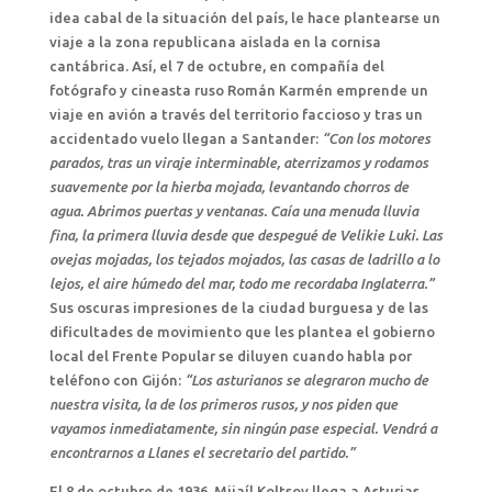
idea cabal de la situación del país, le hace plantearse un
viaje a la zona republicana aislada en la cornisa
cantábrica. Así, el 7 de octubre, en compañía del
fotógrafo y cineasta ruso Román Karmén emprende un
viaje en avión a través del territorio faccioso y tras un
accidentado vuelo llegan a Santander:
“Con los motores
parados, tras un viraje interminable, aterrizamos y rodamos
suavemente por la hierba mojada, levantando chorros de
agua. Abrimos puertas y ventanas. Caía una menuda lluvia
fina, la primera lluvia desde que despegué de Velikie Luki. Las
ovejas mojadas, los tejados mojados, las casas de ladrillo a lo
lejos, el aire húmedo del mar, todo me recordaba Inglaterra.”
Sus oscuras impresiones de la ciudad burguesa y de las
dificultades de movimiento que les plantea el gobierno
local del Frente Popular se diluyen cuando habla por
teléfono con Gijón:
“Los asturianos se alegraron mucho de
nuestra visita, la de los primeros rusos, y nos piden que
vayamos inmediatamente, sin ningún pase especial. Vendrá a
encontrarnos a Llanes el secretario del partido.”
El 8 de octubre de 1936, Mijaíl Koltsov llega a Asturias.