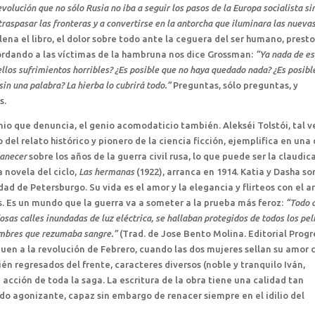
olución que no sólo Rusia no iba a seguir los pasos de la Europa socialista si
traspasar las fronteras y a convertirse en la antorcha que iluminara las nuevas
lena el libro, el dolor sobre todo ante la ceguera del ser humano, prest
ecordando a las víctimas de la hambruna nos dice Grossman:
“Ya nada de e
llos sufrimientos horribles? ¿Es posible que no haya quedado nada? ¿Es posibl
in una palabra? La hierba lo cubrirá todo.”
Preguntas, sólo preguntas, y
s.
io que denuncia, el genio acomodaticio también. Alekséi Tolstói, tal v
 del relato histórico y pionero de la ciencia ficción, ejemplifica en una
manecer
sobre los años de la guerra civil rusa, lo que puede ser la claudic
a novela del ciclo,
Las hermanas
(1922), arranca en 1914. Katia y Dasha so
d de Petersburgo. Su vida es el amor y la elegancia y flirteos con el a
s. Es un mundo que la guerra va a someter a la prueba más feroz:
“Todo 
uidosas calles inundadas de luz eléctrica, se hallaban protegidos de todos los pel
hombres que rezumaba sangre.”
(Trad. de Jose Bento Molina. Editorial Progr
iguen a la revolución de Febrero, cuando las dos mujeres sellan su amor 
ién regresados del frente, caracteres diversos (noble y tranquilo Iván,
cción de toda la saga. La escritura de la obra tiene una calidad tan
do agonizante, capaz sin embargo de renacer siempre en el idilio del