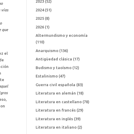
2023
(52)
no
 vías
2024
(51)
o
2025
(8)
so
2026
(1)
e que
Altermundismo y economía
(110)
Anarquismo
(136)
ez el
Antigüedad clásica
(17)
 de
ación
Budismo y taoísmo
(12)
n
Estalinismo
(47)
rte
Guerra civil española
(83)
aquel
igros
Literatura en alemán
(18)
eso,
Literatura en castellano
(78)
con
Literatura en francés
(29)
Literatura en inglés
(39)
Literatura en italiano
(2)