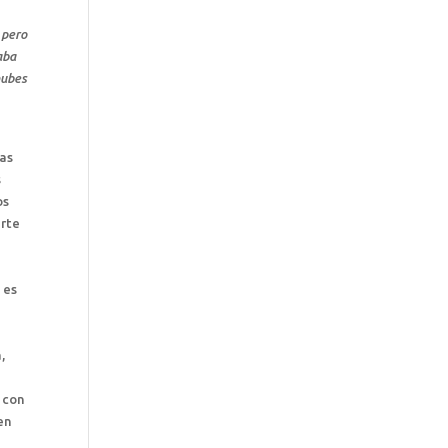
 pero
aba
nubes
s
ras
s
os
arte
a
e es
,
r con
en