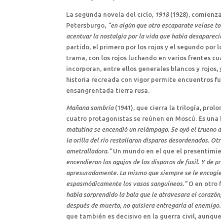
La segunda novela del ciclo,
1918
(1928), comienza
Petersburgo,
“en algún que otro escaparate veíase to
acentuar la nostalgia por la vida que había desapareci
partido, el primero por los rojos y el segundo por 
trama, con los rojos luchando en varios frentes 
incorporan, entre ellos generales blancos y rojos
historia recreada con vigor permite encuentros f
ensangrentada tierra rusa.
Mañana sombría
(1941), que cierra la trilogía, pro
cuatro protagonistas se reúnen en Moscú. Es una h
matutina se encendió un relámpago. Se oyó el trueno d
la orilla del río restallaron disparos desordenados. Ot
ametralladora.”
Un mundo en el que el presentimie
encendieron las agujas de los disparos de fusil. Y de 
apresuradamente. Lo mismo que siempre se le encogiero
espasmódicamente los vasos sanguíneos.”
O en otro
había sorprendido la bala que le atravesara el corazón,
después de muerto, no quisiera entregarla al enemigo.
que también es decisivo en la guerra civil, aunque