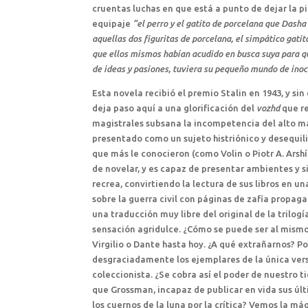
cruentas luchas en que está a punto de dejar la p
equipaje
“el perro y el gatito de porcelana que Dash
aquellas dos figuritas de porcelana, el simpático gatit
que ellos mismos habían acudido en busca suya para qu
de ideas y pasiones, tuviera su pequeño mundo de inoc
Esta novela recibió el premio Stalin en 1943, y sin
deja paso aquí a una glorificación del
vozhd
que re
magistrales subsana la incompetencia del alto m
presentado como un sujeto histriónico y desequil
que más le conocieron (como Volin o Piotr A. Arshí
de novelar, y es capaz de presentar ambientes y
recrea, convirtiendo la lectura de sus libros en 
sobre la guerra civil con páginas de zafia propaga
una traducción muy libre del original de la trilogía
sensación agridulce. ¿Cómo se puede ser al mismo
Virgilio o Dante hasta hoy. ¿A qué extrañarnos? Po
desgraciadamente los ejemplares de la única vers
coleccionista. ¿Se cobra así el poder de nuestro 
que Grossman, incapaz de publicar en vida sus últ
los cuernos de la luna por la crítica? Vemos la má