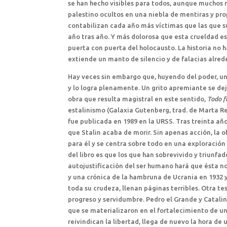
se han hecho visibles para todos, aunque muchos 
palestino ocultos en una niebla de mentiras y pro
contabilizan cada año más víctimas que las que 
año tras año. Y más dolorosa que esta crueldad es
puerta con puerta del holocausto. La historia no 
extiende un manto de silencio y de falacias alred
Hay veces sin embargo que, huyendo del poder, un
y lo logra plenamente. Un grito apremiante se dej
obra que resulta magistral en este sentido,
Todo f
estalinismo (Galaxia Gutenberg, trad. de Marta Re
fue publicada en 1989 en la URSS. Tras treinta año
que Stalin acaba de morir. Sin apenas acción, la 
para él y se centra sobre todo en una exploración 
del libro es que los que han sobrevivido y triunfa
autojustificación del ser humano hará que ésta no
y una crónica de la hambruna de Ucrania en 1932 y
toda su crudeza, llenan páginas terribles. Otra tes
progreso y servidumbre. Pedro el Grande y Catali
que se materializaron en el fortalecimiento de un 
reivindican la libertad, llega de nuevo la hora d