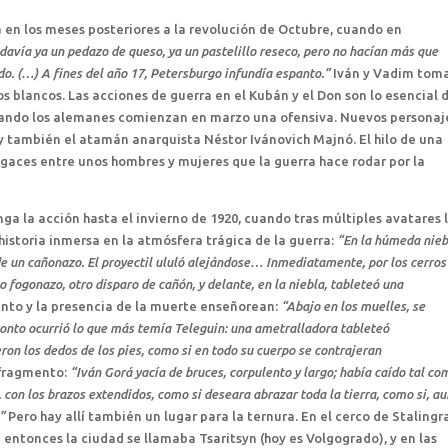
 en los meses posteriores a la revolución de Octubre, cuando en
davía ya un pedazo de queso, ya un pastelillo reseco, pero no hacían más que
do. (…) A fines del año 17, Petersburgo infundía espanto.”
Iván y Vadim tom
los blancos. Las acciones de guerra en el Kubán y el Don son lo esencial 
cuando los alemanes comienzan en marzo una ofensiva. Nuevos personaj
, y también el atamán anarquista Néstor Ivánovich Majnó. El hilo de una
ugaces entre unos hombres y mujeres que la guerra hace rodar por la
longa la acción hasta el invierno de 1920, cuando tras múltiples avatares 
istoria inmersa en la atmósfera trágica de la guerra:
“En la húmeda nieb
e un cañonazo. El proyectil ululó alejándose… Inmediatamente, por los cerros
ro fogonazo, otro disparo de cañón, y delante, en la niebla, tableteó una
nto y la presencia de la muerte enseñorean:
“Abajo en los muelles, se
pronto ocurrió lo que más temía Teleguin: una ametralladora tableteó
n los dedos de los pies, como si en todo su cuerpo se contrajeran
 fragmento:
“Iván Gorá yacía de bruces, corpulento y largo; había caído tal co
 con los brazos extendidos, como si deseara abrazar toda la tierra, como si, au
”
Pero hay allí también un lugar para la ternura. En el cerco de Staling
 entonces la ciudad se llamaba Tsaritsyn (hoy es Volgogrado), y en las