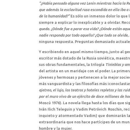
“¿Había pensado alguna vez Lenin mientras hacía la Rev
que además la esclavitud rusa escondida en ella iba a 
de la humanidad?”
Es sólo un inmenso dolor lo que l
siempre a explicar lo inexplicable y a olvidar. R
queda. ¿Dónde fue a parar esa vida? ¿Dónde están aque
nadie responda por todo aquello? ¿Que todo se olvide, s
ninguna respuesta. Preguntas demasiado actuale
Y escribiendo en aquel mismo tiempo, junto al gen
escritor más dotado de la Rusia soviética, maestro
sus obras fundamentales, la trilogía
Tinieblas y a
del artista en un maridaje con el poder. La primer
jóvenes y hermosas y pertenecen a la mejor socieda
más vanguardista y las filosofías más iconoclasta
ajetreo, el lujo, los teatros y hoteles repletos y las r
por el muro vivo de un ejército de doce millones de 
Moscú 1976). La novela llega hasta los días que s
Iván Ilich Teleguin y Vadim Petróvich Roschin, rec
inquieto y atormentado Vadim) que dominarán la a
extraordinaria que nos hace partícipes de un mun
hombre y la mujer.