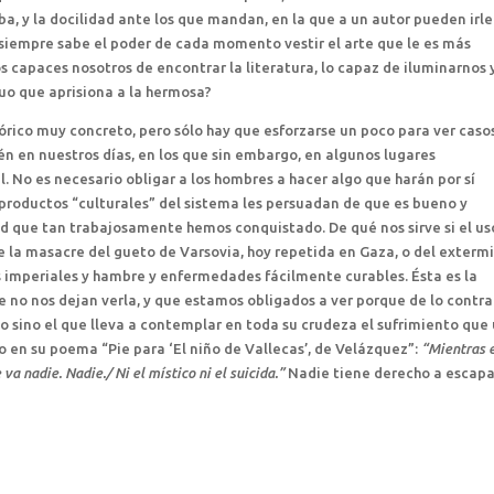
a, y la docilidad ante los que mandan, en la que a un autor pueden irle
 Y siempre sabe el poder de cada momento vestir el arte que le es más
s capaces nosotros de encontrar la literatura, lo capaz de iluminarnos 
uo que aprisiona a la hermosa?
órico muy concreto, pero sólo hay que esforzarse un poco para ver caso
én en nuestros días, en los que sin embargo, en algunos lugares
il. No es necesario obligar a los hombres a hacer algo que harán por sí
s productos “culturales” del sistema les persuadan de que es bueno y
ad que tan trabajosamente hemos conquistado. De qué nos sirve si el us
e la masacre del gueto de Varsovia, hoy repetida en Gaza, o del exterm
 imperiales y hambre y enfermedades fácilmente curables. Ésta es la
 no nos dejan verla, y que estamos obligados a ver porque de lo contra
sino el que lleva a contemplar en toda su crudeza el sufrimiento que
o en su poema “Pie para ‘El niño de Vallecas’, de Velázquez”:
“Mientras 
va nadie. Nadie./ Ni el místico ni el suicida.”
Nadie tiene derecho a escapa