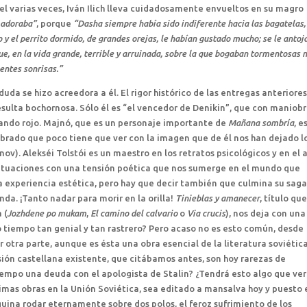
iel varias veces, Iván Ilich lleva cuidadosamente envueltos en su magro
a adoraba”
, porque
“Dasha siempre había sido indiferente hacia las bagatelas,
o y el perrito dormido, de grandes orejas, le habían gustado mucho; se le antoj
e, en la vida grande, terrible y arruinada, sobre la que bogaban tormentosas 
entes sonrisas.”
 duda se hizo acreedora a él. El rigor histórico de las entregas anteriore
sulta bochornosa. Sólo él es “el vencedor de Denikin”, que con maniob
ando rojo. Majnó, que es un personaje importante de
Mañana sombría
, e
ibrado que poco tiene que ver con la imagen que de él nos han dejado l
nov). Alekséi Tolstói es un maestro en los retratos psicológicos y en el 
 situaciones con una tensión poética que nos sumerge en el mundo que
una experiencia estética, pero hay que decir también que culmina su sag
nda. ¡Tanto nadar para morir en la orilla!
Tinieblas y amanecer
, título qu
 (
Jozhdene po mukam
,
El camino del calvario
o
Via crucis
), nos deja con una
 tiempo tan genial y tan rastrero? Pero acaso no es esto común, desde
r otra parte, aunque es ésta una obra esencial de la literatura soviética
ión castellana existente, que citábamos antes, son hoy rarezas de
tiempo una deuda con el apologista de Stalin? ¿Tendrá esto algo que ve
imas obras en la Unión Soviética, sea editado a mansalva hoy y puesto 
quina rodar eternamente sobre dos polos, el feroz sufrimiento de los