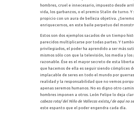
hombres, cruel e innecesario, impuesto desde arrib
vida, los garbanzos, o el premio Stalin de turno.
propicio con un aura de belleza objetiva. ¿Seremo
enriquecernos, en este baile perpetuo del monstr
Estos son dos ejemplos sacados de un tiempo hist
parecidos multiplicarse por todas partes. Y tambi
privilegiados, el poder ha aprendido a ser más sut
mismos sólo con que la televisión, los media y lo
razonable. Ése es el mayor secreto de esta libert
que hacemos de ella es seguir siendo cómplices d
implacable de seres en todo el mundo por guerras
realidad y la responsabilidad que no vemos porque
apenas seremos humanos. No es digno otro camino 
hombres imponen a otros. León Felipe lo deja clar
cabeza rota/ del Niño de Vallecas exista,/ de aquí no se 
este espanto que el poder engendra cada día.