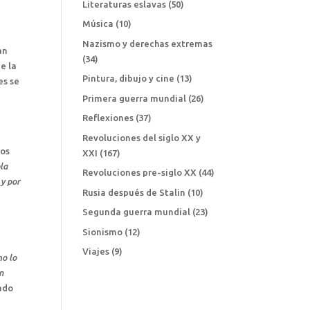
Literaturas eslavas
(50)
Música
(10)
Nazismo y derechas extremas
an
(34)
de la
Pintura, dibujo y cine
(13)
es se
Primera guerra mundial
(26)
Reflexiones
(37)
Revoluciones del siglo XX y
los
XXI
(167)
la
Revoluciones pre-siglo XX
(44)
 y por
Rusia después de Stalin
(10)
Segunda guerra mundial
(23)
Sionismo
(12)
Viajes
(9)
mo lo
n
rado