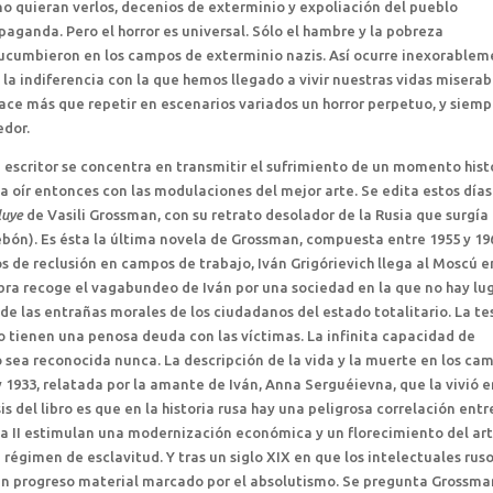
no quieran verlos, decenios de exterminio y expoliación del pueblo
paganda. Pero el horror es universal. Sólo el hambre y la pobreza
sucumbieron en los campos de exterminio nazis. Así ocurre inexorable
 la indiferencia con la que hemos llegado a vivir nuestras vidas miserab
hace más que repetir en escenarios variados un horror perpetuo, y siemp
edor.
 escritor se concentra en transmitir el sufrimiento de un momento hist
a oír entonces con las modulaciones del mejor arte. Se edita estos día
luye
de Vasili Grossman, con su retrato desolador de la Rusia que surgía
bón). Es ésta la última novela de Grossman, compuesta entre 1955 y 196
s de reclusión en campos de trabajo, Iván Grigórievich llega al Moscú e
obra recoge el vagabundeo de Iván por una sociedad en la que no hay lu
de las entrañas morales de los ciudadanos del estado totalitario. La te
do tienen una penosa deuda con las víctimas. La infinita capacidad de
 sea reconocida nunca. La descripción de la vida y la muerte en los ca
 1933, relatada por la amante de Iván, Anna Serguéievna, que la vivió 
is del libro es que en la historia rusa hay una peligrosa correlación entr
na II estimulan una modernización económica y un florecimiento del ar
régimen de esclavitud. Y tras un siglo XIX en que los intelectuales rus
e un progreso material marcado por el absolutismo. Se pregunta Grossma