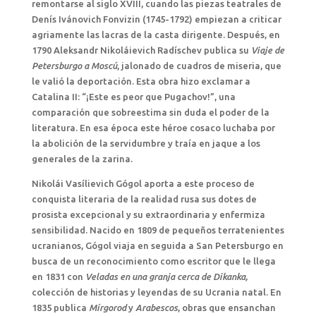
remontarse al siglo XVIII, cuando las piezas teatrales de
Denís Ivánovich Fonvizin (1745-1792) empiezan a criticar
agriamente las lacras de la casta dirigente. Después, en
1790 Aleksandr Nikoláievich Radíschev publica su
Viaje de
Petersburgo a Moscú
, jalonado de cuadros de miseria, que
le valió la deportación. Esta obra hizo exclamar a
Catalina II: “¡Este es peor que Pugachov!”, una
comparación que sobreestima sin duda el poder de la
literatura. En esa época este héroe cosaco luchaba por
la abolición de la servidumbre y traía en jaque a los
generales de la zarina.
Nikolái Vasílievich Gógol aporta a este proceso de
conquista literaria de la realidad rusa sus dotes de
prosista excepcional y su extraordinaria y enfermiza
sensibilidad. Nacido en 1809 de pequeños terratenientes
ucranianos, Gógol viaja en seguida a San Petersburgo en
busca de un reconocimiento como escritor que le llega
en 1831 con
Veladas en una granja cerca de Dikanka,
colección de historias y leyendas de su Ucrania natal. En
1835 publica
Mírgorod
y
Arabescos
, obras que ensanchan