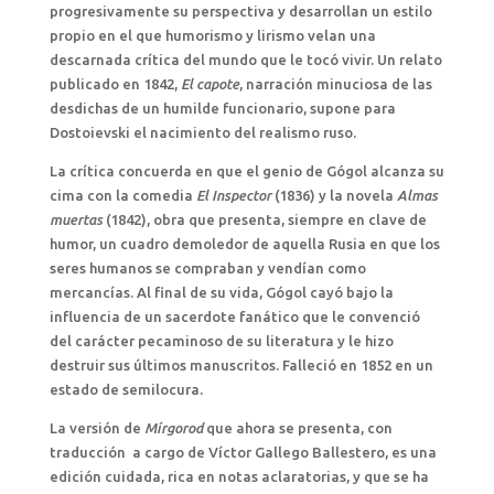
progresivamente su perspectiva y desarrollan un estilo
propio en el que humorismo y lirismo velan una
descarnada crítica del mundo que le tocó vivir. Un relato
publicado en 1842,
El capote
, narración minuciosa de las
desdichas de un humilde funcionario, supone para
Dostoievski el nacimiento del realismo ruso.
La crítica concuerda en que el genio de Gógol alcanza su
cima con la comedia
El Inspector
(1836) y la novela
Almas
muertas
(1842), obra que presenta, siempre en clave de
humor, un cuadro demoledor de aquella Rusia en que los
seres humanos se compraban y vendían como
mercancías. Al final de su vida, Gógol cayó bajo la
influencia de un sacerdote fanático que le convenció
del carácter pecaminoso de su literatura y le hizo
destruir sus últimos manuscritos. Falleció en 1852 en un
estado de semilocura.
La versión de
Mírgorod
que ahora se presenta, con
traducción a cargo de Víctor Gallego Ballestero, es una
edición cuidada, rica en notas aclaratorias, y que se ha