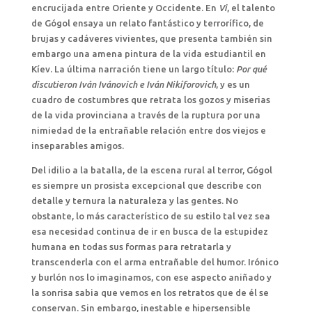
encrucijada entre Oriente y Occidente. En
Vi
, el talento
de Gógol ensaya un relato fantástico y terrorífico, de
brujas y cadáveres vivientes, que presenta también sin
embargo una amena pintura de la vida estudiantil en
Kíev. La última narración tiene un largo título:
Por qué
discutieron Iván Ivánovich e Iván Nikíforovich
, y es un
cuadro de costumbres que retrata los gozos y miserias
de la vida provinciana a través de la ruptura por una
nimiedad de la entrañable relación entre dos viejos e
inseparables amigos.
Del idilio a la batalla, de la escena rural al terror, Gógol
es siempre un prosista excepcional que describe con
detalle y ternura la naturaleza y las gentes. No
obstante, lo más característico de su estilo tal vez sea
esa necesidad continua de ir en busca de la estupidez
humana en todas sus formas para retratarla y
transcenderla con el arma entrañable del humor. Irónico
y burlón nos lo imaginamos, con ese aspecto aniñado y
la sonrisa sabia que vemos en los retratos que de él se
conservan. Sin embargo, inestable e hipersensible