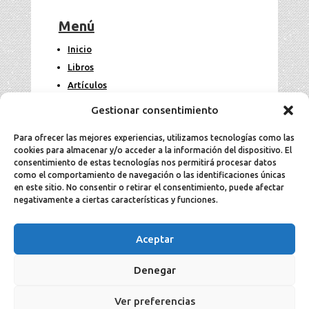
Menú
Inicio
Libros
Artículos
Fotos
Gestionar consentimiento
Contacto
Para ofrecer las mejores experiencias, utilizamos tecnologías como las
cookies para almacenar y/o acceder a la información del dispositivo. El
Legal
consentimiento de estas tecnologías nos permitirá procesar datos
como el comportamiento de navegación o las identificaciones únicas
en este sitio. No consentir o retirar el consentimiento, puede afectar
Aviso Legal
negativamente a ciertas características y funciones.
Política de cookies
Política de privacidad
Aceptar
Denegar
2025 Jesús Aller todos los derechos
Ver preferencias
reservados ©.