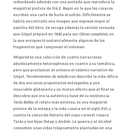
redondeado además con una portada que reproduce la
magistral pintura de Iliá E. Repin en la que los cosacos
escriben una carta de burla al sultán. Difícilmente se
habría encontrado una imagen que exprese mejor el
espíritu del libro. Se recoge además la versión revisada
que Gógol preparó en 1842 para sus
Obras completas
, en
la que enriqueció sustancialmente algunos de los
fragmentos que componen el volumen.
Mírgorod
es una colección de cuatro narraciones
absolutamente heterogéneas en cuanto a su temática,
pero que proclaman al unísono el talento narrativo de
Gógol.
Terratenientes de antaño
nos describe la vida idílica
de dos ancianos propietarios entregados a una
insaciable glotonería y un mutuo afecto que al final se
descubre que era la auténtica base de su existencia.
Tarás Bulba
, el relato más extenso, es una magistral
pintura de la estepa y la vida cosaca en el siglo XVI, y
cuenta la conocida historia del viejo coronel cosaco
Tarás y sus hijos Ostap y Andréi. La guerra y el alcohol
consumen unas vidas trágicamente plantadas en una