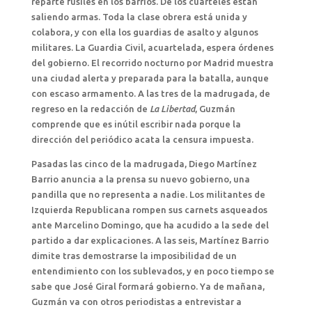
reparte fusiles en los barrios. De los cuarteles están
saliendo armas. Toda la clase obrera está unida y
colabora, y con ella los guardias de asalto y algunos
militares. La Guardia Civil, acuartelada, espera órdenes
del gobierno. El recorrido nocturno por Madrid muestra
una ciudad alerta y preparada para la batalla, aunque
con escaso armamento. A las tres de la madrugada, de
regreso en la redacción de
La Libertad
, Guzmán
comprende que es inútil escribir nada porque la
dirección del periódico acata la censura impuesta.
Pasadas las cinco de la madrugada, Diego Martínez
Barrio anuncia a la prensa su nuevo gobierno, una
pandilla que no representa a nadie. Los militantes de
Izquierda Republicana rompen sus carnets asqueados
ante Marcelino Domingo, que ha acudido a la sede del
partido a dar explicaciones. A las seis, Martínez Barrio
dimite tras demostrarse la imposibilidad de un
entendimiento con los sublevados, y en poco tiempo se
sabe que José Giral formará gobierno. Ya de mañana,
Guzmán va con otros periodistas a entrevistar a