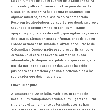
Llegan rumores de que el cuartel de la Montaña se ha
sublevado y allí va Guzmán con otros periodistas. La
situación es tensa y ha habido una escaramuza con
algunos muertos, pero el asalto no ha comenzado.
Recorren los alrededores del cuartel por donde su propia
seguridad lo permite y hablan con los milicianos,
apoyados por guardias de asalto, que vigilan. Hay cruces
de disparos. Llegan entonces informaciones de que en
Oviedo Aranda se ha sumado al alzamiento. Tras lo de
Cabanellas y Queipo, nadie se sorprende. Es ya noche
cerrada. En el café de Levante Guzmán se queda
adormilado y lo despierta el júbilo con que se acoge la
noticia que la radio acaba de dar. Goded ha caído
prisionero en Barcelona y en una alocución pide a los
sublevados que dejen las armas.
Lunes 20 de julio
Al amanecer el 20 de julio, Madrid es un campo de
batalla. Los trabajadores acuden a los lugares de lucha
siguiendo el llamamiento de los sindicatos; se han
convertido en milicianos. El primer centro de atención