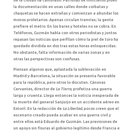
de la ciudad ha cambiado. Patrullas de milicianos piden
la documentación en unas calles donde corbatas y
chaquetas se hacen extrañas y comienzan a abundar los
monos proletarios. Apenas circulan tranvías; la gente
prefiere el metro. En los bares y hoteles no se cobra. En
Teléfonos, Guzmán habla con otros periodistas y juntos
repasan las noticias que perfilan cómo la piel de toro ha
quedado dividida en dos tras estas horas enloquecidas.
No obstante, falta información de varias zonas y en
otras las perspectivas son confusas.
Piensan algunos que, aplastada la sublevación en
Madrid y Barcelona, la situación se presenta favorable
para la república, pero otros lo discuten. Cánovas
Cervantes, director de
La Tierra
, profetiza una guerra
larga y cruenta. Llega entonces la noticia inesperada de
la muerte del general Sanjurjo en un accidente aéreo en
Estoril. En la redacción de
La Libertad
, pocos creen que el
escenario creado pueda acabar en una guerra civil y
entre ellos está Eduardo de Guzmán. Las previsiones de
un apoyo sin fisuras al gobierno legítimo desde Francia e