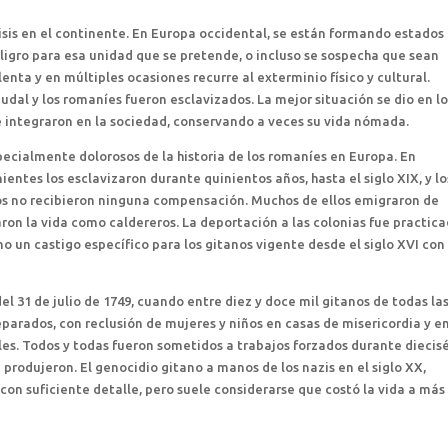
sis en el continente. En Europa occidental, se están formando estados
ligro para esa unidad que se pretende, o incluso se sospecha que sean
lenta y en múltiples ocasiones recurre al exterminio físico y cultural.
dal y los romaníes fueron esclavizados. La mejor situación se dio en l
se integraron en la sociedad, conservando a veces su vida nómada.
cialmente dolorosos de la historia de los romaníes en Europa. En
nientes los esclavizaron durante quinientos años, hasta el siglo XIX, y lo
dos no recibieron ninguna compensación. Muchos de ellos emigraron de
ron la vida como caldereros. La deportación a las colonias fue practic
o un castigo específico para los gitanos vigente desde el siglo XVI con
el 31 de julio de 1749, cuando entre diez y doce mil gitanos de todas la
parados, con reclusión de mujeres y niños en casas de misericordia y e
les. Todos y todas fueron sometidos a trabajos forzados durante diecisé
produjeron. El genocidio gitano a manos de los nazis en el siglo XX,
 con suficiente detalle, pero suele considerarse que costó la vida a más