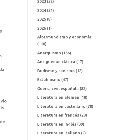
2023
(52)
2024
(51)
2025
(8)
2026
(1)
os
Altermundismo y economía
(110)
Anarquismo
(136)
s
Antigüedad clásica
(17)
ada
Budismo y taoísmo
(12)
Estalinismo
(47)
Guerra civil española
(83)
s
Literatura en alemán
(18)
nvío
Literatura en castellano
(78)
is
Literatura en francés
(29)
 de
Literatura en inglés
(39)
Literatura en italiano
(2)