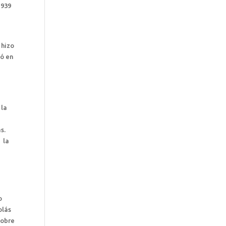
1939
 hizo
ió en
 la
s.
 la
o
olás
sobre