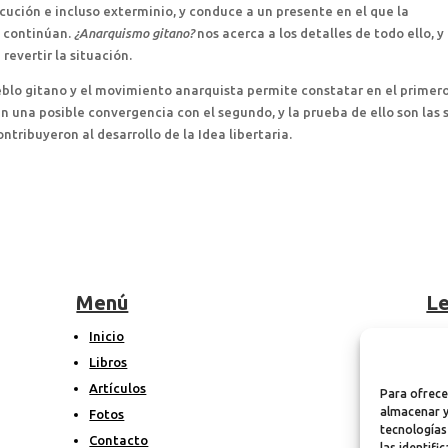
ución e incluso exterminio, y conduce a un presente en el que la
s continúan.
¿Anarquismo gitano?
nos acerca a los detalles de todo ello, y
revertir la situación.
ueblo gitano y el movimiento anarquista permite constatar en el primer
 una posible convergencia con el segundo, y la prueba de ello son las 
ntribuyeron al desarrollo de la Idea libertaria.
Menú
Le
Inicio
A
Libros
P
Artículos
P
Para ofrece
almacenar y
Fotos
tecnologías
Contacto
las identifi