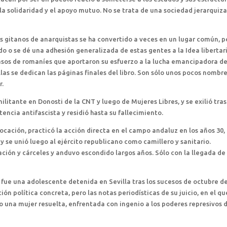
 la solidaridad y el apoyo mutuo. No se trata de una sociedad jerarquiz
los gitanos de anarquistas se ha convertido a veces en un lugar común, p
 o se dé una adhesión generalizada de estas gentes a la Idea libertari
r casos de romaníes que aportaron su esfuerzo a la lucha emancipadora de
llas se dedican las páginas finales del libro. Son sólo unos pocos nombr
r.
ilitante en Donosti de la CNT y luego de Mujeres Libres, y se exilió tras
stencia antifascista y residió hasta su fallecimiento.
vocación, practicó la acción directa en el campo andaluz en los años 30,
 y se unió luego al ejército republicano como camillero y sanitario.
ión y cárceles y anduvo escondido largos años. Sólo con la llegada de 
 fue una adolescente detenida en Sevilla tras los sucesos de octubre d
ción política concreta, pero las notas periodísticas de su juicio, en el qu
 una mujer resuelta, enfrentada con ingenio a los poderes represivos 