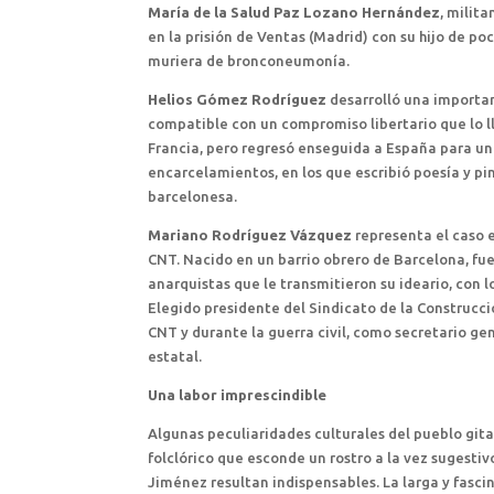
María de la Salud Paz Lozano Hernández
, milit
en la prisión de Ventas (Madrid) con su hijo de po
muriera de bronconeumonía.
Helios Gómez Rodríguez
desarrolló una importan
compatible con un compromiso libertario que lo lle
Francia, pero regresó enseguida a España para uni
encarcelamientos, en los que escribió poesía y pin
barcelonesa.
Mariano Rodríguez Vázquez
representa el caso e
CNT. Nacido en un barrio obrero de Barcelona, fue
anarquistas que le transmitieron su ideario, con 
Elegido presidente del Sindicato de la Construcci
CNT y durante la guerra civil, como secretario gen
estatal.
Una labor imprescindible
Algunas peculiaridades culturales del pueblo git
folclórico que esconde un rostro a la vez sugestiv
Jiménez resultan indispensables. La larga y fasci