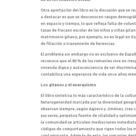
Otra aportación del libro es la discusión que se r
a destacar es que se desconocen rasgos demográfi
en espacio y tiempo, lo que refleja falta de volun
tasas de fracaso escolar de los niños y niñas gita
matrimonio gitano, por ejemplo, no es legal en Esp
de filiación o transmisión de herencias.
El problema sin embargo no es exclusivo de Españ
reconoce que el 80 % de los romaníes vive en ries
vivienda digna y autoconciencia de ser discrimin
contabiliza una esperanza de vida once años men
Los gitanos y el anarquismo
El libro sintetiza lo más característico de la cult
heterogeneidad marcada por la diversidad geográfi
observan siempre, según Agüero y Jiménez, tres ras
sus seres, perpetua fuente de vitalidad y optimis
la comunidad se articulen mediaciones inmediata
códigos de comportamiento que rigen todos los m
contaminante. Además de esto, los romaníes desta