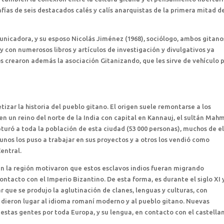
afías de seis destacados calés y calís anarquistas de la primera mitad d
omunicadora, y su esposo Nicolás Jiménez (1968), sociólogo, ambos gitano
con numerosos libros y artículos de investigación y divulgativos ya
los crearon además la asociación Gitanizando, que les sirve de vehículo 
tizar la historia del pueblo gitano. El origen suele remontarse a los
 en un reino del norte de la India con capital en Kannauj, el sultán Mah
uró a toda la población de esta ciudad (53 000 personas), muchos de el
a unos los puso a trabajar en sus proyectos y a otros los vendió como
entral.
 en la región motivaron que estos esclavos indios fueran migrando
ontacto con el Imperio Bizantino. De esta forma, es durante el siglo XI 
ar que se produjo la aglutinación de clanes, lenguas y culturas, con
ue dieron lugar al idioma romaní moderno y al pueblo gitano. Nuevas
 estas gentes por toda Europa, y su lengua, en contacto con el castella