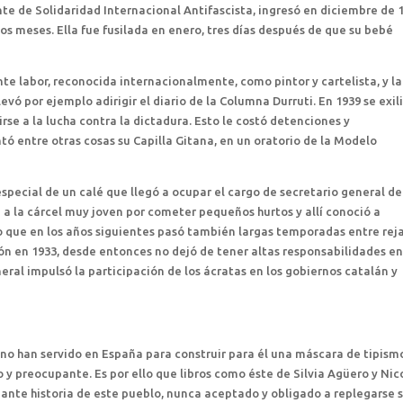
ante de Solidaridad Internacional Antifascista, ingresó en diciembre de 
cos meses. Ella fue fusilada en enero, tres días después de que su bebé
te labor, reconocida internacionalmente, como pintor y cartelista, y la
vó por ejemplo adirigir el diario de la Columna Durruti. En 1939 se exil
rse a la lucha contra la dictadura. Esto le costó detenciones y
tó entre otras cosas su Capilla Gitana, en un oratorio de la Modelo
special de un calé que llegó a ocupar el cargo de secretario general de
 a la cárcel muy joven por cometer pequeños hurtos y allí conoció a
lo que en los años siguientes pasó también largas temporadas entre reja
ón en 1933, desde entonces no dejó de tener altas responsabilidades en
eral impulsó la participación de los ácratas en los gobiernos catalán y
ano han servido en España para construir para él una máscara de tipism
o y preocupante. Es por ello que libros como éste de Silvia Agüero y Nic
nante historia de este pueblo, nunca aceptado y obligado a replegarse 