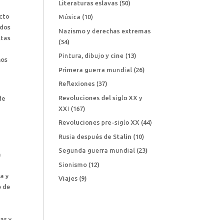
Literaturas eslavas
(50)
ecto
Música
(10)
ados
Nazismo y derechas extremas
ltas
(34)
Pintura, dibujo y cine
(13)
hos
Primera guerra mundial
(26)
Reflexiones
(37)
Revoluciones del siglo XX y
de
XXI
(167)
Revoluciones pre-siglo XX
(44)
Rusia después de Stalin
(10)
Segunda guerra mundial
(23)
a
Sionismo
(12)
a y
Viajes
(9)
o de
as y