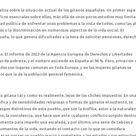
ealiza sobre la situación actual de los gitanos españoles. Un primer asp
cos esenciales sobre ellos, más allá de unos pocos estudios muy limit
tad política de enfrentar unos problemas a la vista de todos, como las a
nos o la discriminación en numerosos aspectos de la vida social. El
aña, lo que genera dificultades a la hora de solicitar pensiones, derec
a. El informe de 2023 de la Agencia Europea de Derechos y Libertades
go de pobreza, y el número asciende en España al 98 %. Paro, privación 
ados son lugares comunes en toda Europa, y en las mujeres gitanas se
or que la de la población general femenina.
ura gitana tal y como es realmente, lejos de los clichés impuestos. En un
ca y de sensibilidades religiosas o formas de ganarse el sustento, se
gos distintivos de este pueblo, que son la biofilia, amor a la naturalez
mo, la noviolencia, que hace que ante cualquier conflicto surgido dentr
mente para impedir una escalada, y por último, una serie de tabúes y
omentos de la vida, evitando el contacto con lo que se considera
can por ser un pueblo reacio a someterse a los estados y sus estructur