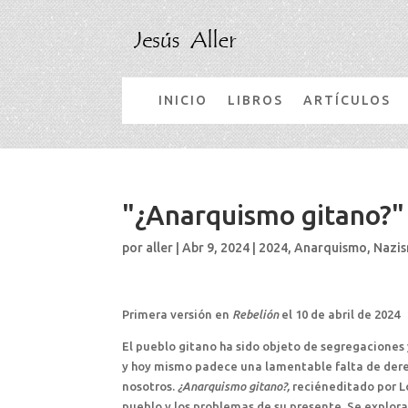
INICIO
LIBROS
ARTÍCULOS
"¿Anarquismo gitano?" 
por
aller
|
Abr 9, 2024
|
2024
,
Anarquismo
,
Nazis
Primera versión en
Rebelión
el 10 de abril de 2024
El pueblo gitano ha sido objeto de segregaciones 
y hoy mismo padece una lamentable falta de dere
nosotros.
¿Anarquismo gitano?,
reciéneditado por Lo
pueblo y los problemas de su presente. Se explora