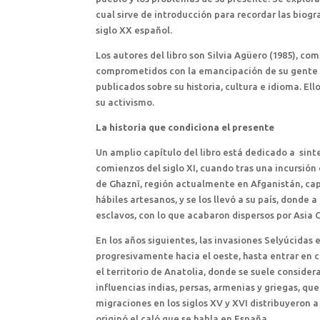
cual sirve de introducción para recordar las biogr
siglo XX español.
Los autores del libro son Silvia Agüero (1985), c
comprometidos con la emancipación de su gente y 
publicados sobre su historia, cultura e idioma. El
su activismo.
La historia que condiciona el presente
Un amplio capítulo del libro está dedicado a sinte
comienzos del siglo XI, cuando tras una incursión
de Ghaznī, región actualmente en Afganistán, capt
hábiles artesanos, y se los llevó a su país, donde 
esclavos, con lo que acabaron dispersos por Asia C
En los años siguientes, las invasiones Selyúcidas
progresivamente hacia el oeste, hasta entrar en c
el territorio de Anatolia, donde se suele consider
influencias indias, persas, armenias y griegas, q
migraciones en los siglos XV y XVI distribuyeron a
originó el caló que se habla en España.