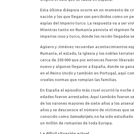
Esta última diáspora ocurre en un momento de cri
nación y los que llegan son percibidos como un pe
espías del Imperio turco. La respuesta va a ser vio
Mientras tanto en Rumanía pervivía el régimen feu
imperios ruso y turco, donde los recién llegados 
Agüero y Jiménez recuerdan acontecimientos espe
Rumanía, el estado, la Iglesia y los nobles terrate
cerca de 250 000 que por entonces fueron libera
nuevo y algunos llegaron a España, donde se gana
en el Reino Unido y también en Portugal, aquí com
crueles normas que rompían las familias.
En España el episodio más cruel ocurrió la noche d
edades fueron arrestados. Aquí también fueron se
de los varones mayores de siete años a los arsena
años y se desconoce el número de víctimas que se 
conocido como
Samudaripén
, no ha sido estudiado
un millón de romaníes de toda Europa.
La difícil situación actual