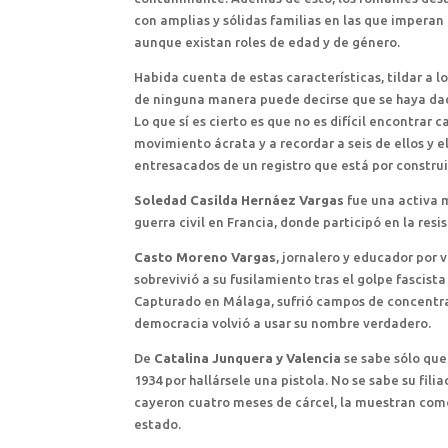
con amplias y sólidas familias en las que imperan
aunque existan roles de edad y de género.
Habida cuenta de estas características, tildar a 
de ninguna manera puede decirse que se haya dado
Lo que sí es cierto es que no es difícil encontra
movimiento ácrata y a recordar a seis de ellos y e
entresacados de un registro que está por construi
Soledad Casilda Hernáez Vargas
fue una activa m
guerra civil en Francia, donde participó en la resi
Casto Moreno Vargas
, jornalero y educador por 
sobrevivió a su fusilamiento tras el golpe fascista
Capturado en Málaga, sufrió campos de concentrac
democracia volvió a usar su nombre verdadero.
De
Catalina Junquera y Valencia
se sabe sólo que
1934 por hallársele una pistola. No se sabe su filia
cayeron cuatro meses de cárcel, la muestran como
estado.