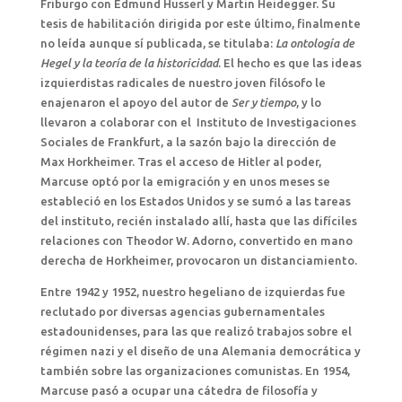
Friburgo con Edmund Husserl y Martin Heidegger. Su
tesis de habilitación dirigida por este último, finalmente
no leída aunque sí publicada, se titulaba:
La ontología de
Hegel y la teoría de la historicidad
. El hecho es que las ideas
izquierdistas radicales de nuestro joven filósofo le
enajenaron el apoyo del autor de
Ser y tiempo
, y lo
llevaron a colaborar con el Instituto de Investigaciones
Sociales de Frankfurt, a la sazón bajo la dirección de
Max Horkheimer. Tras el acceso de Hitler al poder,
Marcuse optó por la emigración y en unos meses se
estableció en los Estados Unidos y se sumó a las tareas
del instituto, recién instalado allí, hasta que las difíciles
relaciones con Theodor W. Adorno, convertido en mano
derecha de Horkheimer, provocaron un distanciamiento.
Entre 1942 y 1952, nuestro hegeliano de izquierdas fue
reclutado por diversas agencias gubernamentales
estadounidenses, para las que realizó trabajos sobre el
régimen nazi y el diseño de una Alemania democrática y
también sobre las organizaciones comunistas. En 1954,
Marcuse pasó a ocupar una cátedra de filosofía y