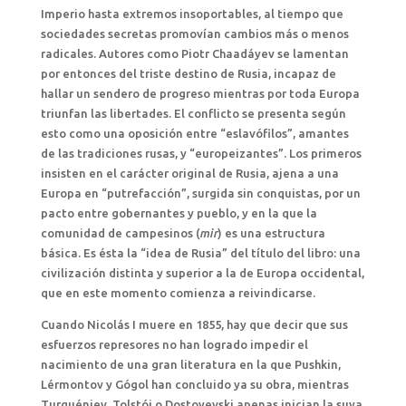
Imperio hasta extremos insoportables, al tiempo que
sociedades secretas promovían cambios más o menos
radicales. Autores como Piotr Chaadáyev se lamentan
por entonces del triste destino de Rusia, incapaz de
hallar un sendero de progreso mientras por toda Europa
triunfan las libertades. El conflicto se presenta según
esto como una oposición entre “eslavófilos”, amantes
de las tradiciones rusas, y “europeizantes”. Los primeros
insisten en el carácter original de Rusia, ajena a una
Europa en “putrefacción”, surgida sin conquistas, por un
pacto entre gobernantes y pueblo, y en la que la
comunidad de campesinos (
mir
) es una estructura
básica. Es ésta la “idea de Rusia” del título del libro: una
civilización distinta y superior a la de Europa occidental,
que en este momento comienza a reivindicarse.
Cuando Nicolás I muere en 1855, hay que decir que sus
esfuerzos represores no han logrado impedir el
nacimiento de una gran literatura en la que Pushkin,
Lérmontov y Gógol han concluido ya su obra, mientras
Turguéniev, Tolstói o Dostoyevski apenas inician la suya.