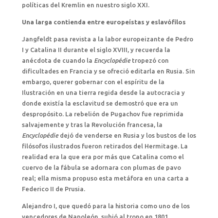
políticas del Kremlin en nuestro siglo XXI.
Una larga contienda entre europeístas y eslavófilos
Jangfeldt pasa revista a la labor europeizante de Pedro
I y Catalina II durante el siglo XVIII, y recuerda la
anécdota de cuando la
Encyclopédie
tropezó con
dificultades en Francia y se ofreció editarla en Rusia. Sin
embargo, querer gobernar con el espíritu de la
Ilustración en una tierra regida desde la autocracia y
donde existía la esclavitud se demostró que era un
despropósito. La rebelión de Pugachov fue reprimida
salvajemente y tras la Revolución francesa, la
Encyclopédie
dejó de venderse en Rusia y los bustos de los
filósofos ilustrados fueron retirados del Hermitage. La
realidad era la que era por más que Catalina como el
cuervo de la fábula se adornara con plumas de pavo
real; ella misma propuso esta metáfora en una carta a
Federico II de Prusia.
Alejandro I, que quedó para la historia como uno de los
vencedores de Napoleón, subió al trono en 1801