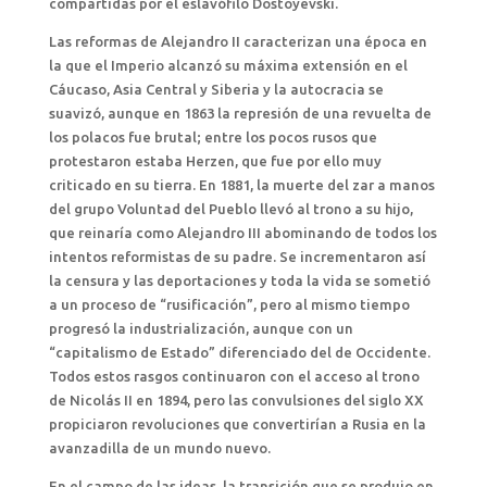
compartidas por el eslavófilo Dostoyevski.
Las reformas de Alejandro II caracterizan una época en
la que el Imperio alcanzó su máxima extensión en el
Cáucaso, Asia Central y Siberia y la autocracia se
suavizó, aunque en 1863 la represión de una revuelta de
los polacos fue brutal; entre los pocos rusos que
protestaron estaba Herzen, que fue por ello muy
criticado en su tierra. En 1881, la muerte del zar a manos
del grupo Voluntad del Pueblo llevó al trono a su hijo,
que reinaría como Alejandro III abominando de todos los
intentos reformistas de su padre. Se incrementaron así
la censura y las deportaciones y toda la vida se sometió
a un proceso de “rusificación”, pero al mismo tiempo
progresó la industrialización, aunque con un
“capitalismo de Estado” diferenciado del de Occidente.
Todos estos rasgos continuaron con el acceso al trono
de Nicolás II en 1894, pero las convulsiones del siglo XX
propiciaron revoluciones que convertirían a Rusia en la
avanzadilla de un mundo nuevo.
En el campo de las ideas, la transición que se produjo en