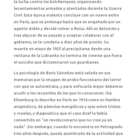
la lucha contra los bolcheviques, organizando
levantamientos armados y atentados durante la Guerra
Civil. Esta época violenta concluye con un nuevo exilio
en París, que se prolonga hasta que es engañado por un
agente doble y decide volver a Rusia. Allí es detenido y
tras abjurar de su pasado y aceptar colaborar con el
gobierno, se le condena a diez años de prisión. Su
muerte en mayo de 1925 al precipitarse desde una
ventana de la Lubianka no termina de creerse que fuera
el suicidio que dictaminaron sus guardianes.
La psicología de Borís Sávinkov está velada en sus
memorias por la imagen de probo funcionario del terror
con que se autoretrata, y para enfocarla mejor debemos
acudir a los recuerdos de los que lo conocieron. Iliá
Ehrenburg lo describe en París en 1914 como un hombre
enigmático, de pómulos mongólicos y ojos entre tristes
y crueles, y diagnostica que el caso Azef lo había
convertido en “un revolucionario que no cree ya en
nada”. Sin embargo, cuando lo encuentra en Petrogrado
tres años después, queda asombrado de la actividad que