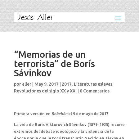
“Memorias de un
terrorista” de Borís
Sávinkov
por
aller
|
May 9, 2017
|
2017
,
Literaturas eslavas
,
Revoluciones del siglo XX y XXI
|
0 Comentarios
Primera versión en
Rebelión
el 9 de mayo de 2017
La vida de Borís Víktorovich Sávinkov (1879-1925) recorre
extremos del debate ideológico y la violencia de la
época por la que le tocó transcurrir. Nacido en Járkov en