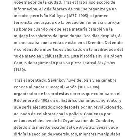
gobernador de la ciudad. Tras el trabajoso acopio de
información, el 2 de febrero de 1905 se organiza ya un
intento, pero Iván Kaliáyev (1877-1905), el primer
terrorista encargado de la ejecución, renuncia a arrojar
su bomba cuando ve que esta mataría también a la
mujer y los sobrinos del gran duque. Dos días después, él
mismo acaba con la vida de éste en el Kremlin. Detenido
y condenado a muerte, es ahorcado en la madrugada del
10 de mayo en Schlüsselburg. Esta historia sirvió a Albert
Camus de argumento para su pieza teatral
Los justos
(1950).
Tras el atentado, Sávinkov huye del país y en Ginebra
conoce al padre Gueorgui Gapón (1870-1906),
organizador de las protestas obreras que culminaron el
9 de enero de 1905 en el histórico domingo sangriento, y
que sería ejecutado poco después por un revolucionario,
acusado de colaborar con la policía. Comienza por
entonces el declive de la Organización de Combate,
debido a la muerte accidental de
Mark Schweitzer
, que
dirigía la sección de Petersburgo, mientras manipulaba