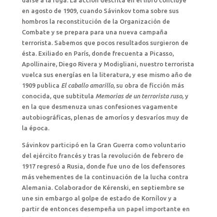
darse a la fuga. La acción descrita en el libro concluye
en agosto de 1909, cuando Sávinkov toma sobre sus
hombros la reconstitución de la Organización de
Combate y se prepara para una nueva campaña
terrorista. Sabemos que pocos resultados surgieron de
ésta. Exiliado en París, donde frecuenta a Picasso,
Apollinaire, Diego Rivera y Modigliani, nuestro terrorista
vuelca sus energías en la literatura, y ese mismo año de
1909 publica
El caballo amarillo
, su obra de ficción más
conocida, que subtitula
Memorias de un terrorista ruso,
y
en la que desmenuza unas confesiones vagamente
autobiográficas, plenas de amoríos y desvaríos muy de
la época.
Sávinkov participó en la Gran Guerra como voluntario
del ejército francés y tras la revolución de febrero de
1917 regresó a Rusia, donde fue uno de los defensores
más vehementes de la continuación de la lucha contra
Alemania. Colaborador de Kérenski, en septiembre se
une sin embargo al golpe de estado de Kornílov y a
partir de entonces desempeña un papel importante en