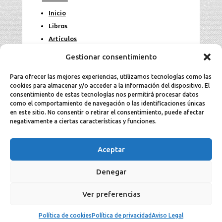
Inicio
Libros
Artículos
Fotos
Gestionar consentimiento
Contacto
Para ofrecer las mejores experiencias, utilizamos tecnologías como las
cookies para almacenar y/o acceder a la información del dispositivo. El
Legal
consentimiento de estas tecnologías nos permitirá procesar datos
como el comportamiento de navegación o las identificaciones únicas
en este sitio. No consentir o retirar el consentimiento, puede afectar
Aviso Legal
negativamente a ciertas características y funciones.
Política de cookies
Política de privacidad
Aceptar
Denegar
2025 Jesús Aller todos los derechos
Ver preferencias
reservados ©.
Política de cookies
Política de privacidad
Aviso Legal