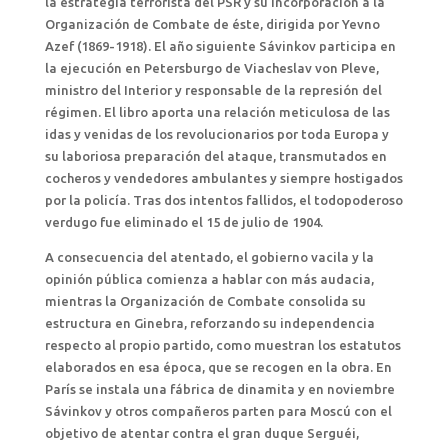
la estrategia terrorista del PSR y su incorporación a la
Organización de Combate de éste, dirigida por Yevno
Azef (1869-1918). El año siguiente Sávinkov participa en
la ejecución en Petersburgo de Viacheslav von Pleve,
ministro del Interior y responsable de la represión del
régimen. El libro aporta una relación meticulosa de las
idas y venidas de los revolucionarios por toda Europa y
su laboriosa preparación del ataque, transmutados en
cocheros y vendedores ambulantes y siempre hostigados
por la policía. Tras dos intentos fallidos, el todopoderoso
verdugo fue eliminado el 15 de julio de 1904.
A consecuencia del atentado, el gobierno vacila y la
opinión pública comienza a hablar con más audacia,
mientras la Organización de Combate consolida su
estructura en Ginebra, reforzando su independencia
respecto al propio partido, como muestran los estatutos
elaborados en esa época, que se recogen en la obra. En
París se instala una fábrica de dinamita y en noviembre
Sávinkov y otros compañeros parten para Moscú con el
objetivo de atentar contra el gran duque Serguéi,