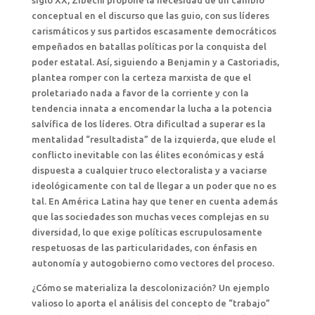
siglo XX, Zibechi propone la necesidad de un cambio
conceptual en el discurso que las guio, con sus líderes
carismáticos y sus partidos escasamente democráticos
empeñados en batallas políticas por la conquista del
poder estatal. Así, siguiendo a Benjamin y a Castoriadis,
plantea romper con la certeza marxista de que el
proletariado nada a favor de la corriente y con la
tendencia innata a encomendar la lucha a la potencia
salvífica de los líderes. Otra dificultad a superar es la
mentalidad “resultadista” de la izquierda, que elude el
conflicto inevitable con las élites económicas y está
dispuesta a cualquier truco electoralista y a vaciarse
ideológicamente con tal de llegar a un poder que no es
tal. En América Latina hay que tener en cuenta además
que las sociedades son muchas veces complejas en su
diversidad, lo que exige políticas escrupulosamente
respetuosas de las particularidades, con énfasis en
autonomía y autogobierno como vectores del proceso.
¿Cómo se materializa la descolonización? Un ejemplo
valioso lo aporta el análisis del concepto de “trabajo”