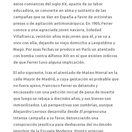
estos comienzos del siglo XX, aparte de su labor
educadora, se convierte en alma y sustento de las
campañas que se dan en España a favor de activistas
presos o de agitación antimonárquica. En 1905, Ferrer
conoce a una agraciada joven navarra, Soledad
Villafranca, veintiún años más joven que él, y se va a
vivir con ella, dejando su viejo domicilio a Leopoldine y
Riego. Por esas fechas se produce en París un atentado
con bomba contra Alfonso XIII en el que existen indicios
de que Ferrer tuvo alguna implicación.
El año siguiente, tras el atentado de Mateo Morral en la
calle Mayor de Madrid, a cuya gestación es probable que
no fuera ajeno, Francisco Ferrer es detenido y
encausado con una petición inicial de pena de muerte
que luego se rebaja a dieciséis años, y sus bienes son
inmovilizados. Las perspectivas son sombrías, aunque
Alejandro Lerroux desarrolla desde
El progreso
una
intensa campaña a su favor, denunciando una
conspiración jesuítica para deshacerse del incómodo
impulsor de la Escuela Moderna. Pronto arrecian