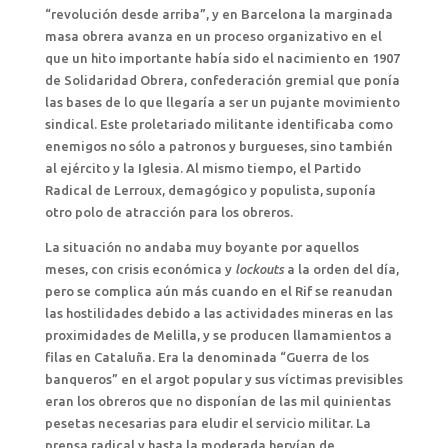
“revolución desde arriba”, y en Barcelona la marginada
masa obrera avanza en un proceso organizativo en el
que un hito importante había sido el nacimiento en 1907
de Solidaridad Obrera, confederación gremial que ponía
las bases de lo que llegaría a ser un pujante movimiento
sindical. Este proletariado militante identificaba como
enemigos no sólo a patronos y burgueses, sino también
al ejército y la Iglesia. Al mismo tiempo, el Partido
Radical de Lerroux, demagógico y populista, suponía
otro polo de atracción para los obreros.
La situación no andaba muy boyante por aquellos
meses, con crisis económica y
lockouts
a la orden del día,
pero se complica aún más cuando en el Rif se reanudan
las hostilidades debido a las actividades mineras en las
proximidades de Melilla, y se producen llamamientos a
filas en Cataluña. Era la denominada “Guerra de los
banqueros” en el argot popular y sus víctimas previsibles
eran los obreros que no disponían de las mil quinientas
pesetas necesarias para eludir el servicio militar. La
prensa radical y hasta la moderada hervían de