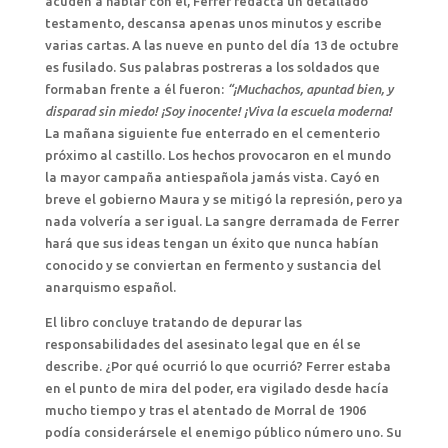
acuden a hablar con él, Ferrer redacta un detallado
testamento, descansa apenas unos minutos y escribe
varias cartas. A las nueve en punto del día 13 de octubre
es fusilado. Sus palabras postreras a los soldados que
formaban frente a él fueron:
“¡Muchachos, apuntad bien, y
disparad sin miedo! ¡Soy inocente! ¡Viva la escuela moderna!
La mañana siguiente fue enterrado en el cementerio
próximo al castillo. Los hechos provocaron en el mundo
la mayor campaña antiespañola jamás vista. Cayó en
breve el gobierno Maura y se mitigó la represión, pero ya
nada volvería a ser igual. La sangre derramada de Ferrer
hará que sus ideas tengan un éxito que nunca habían
conocido y se conviertan en fermento y sustancia del
anarquismo español.
El libro concluye tratando de depurar las
responsabilidades del asesinato legal que en él se
describe. ¿Por qué ocurrió lo que ocurrió? Ferrer estaba
en el punto de mira del poder, era vigilado desde hacía
mucho tiempo y tras el atentado de Morral de 1906
podía considerársele el enemigo público número uno. Su