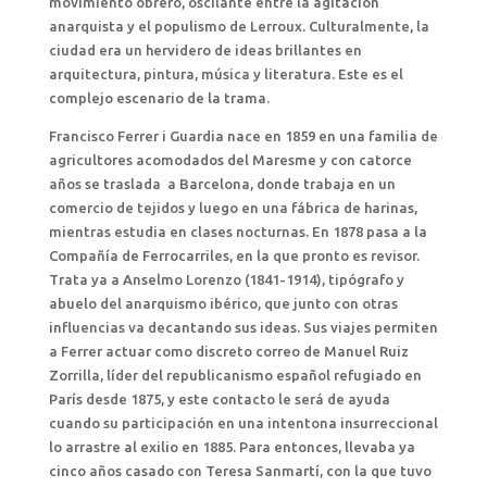
movimiento obrero, oscilante entre la agitación
anarquista y el populismo de Lerroux. Culturalmente, la
ciudad era un hervidero de ideas brillantes en
arquitectura, pintura, música y literatura. Este es el
complejo escenario de la trama.
Francisco Ferrer i Guardia nace en 1859 en una familia de
agricultores acomodados del Maresme y con catorce
años se traslada a Barcelona, donde trabaja en un
comercio de tejidos y luego en una fábrica de harinas,
mientras estudia en clases nocturnas. En 1878 pasa a la
Compañía de Ferrocarriles, en la que pronto es revisor.
Trata ya a Anselmo Lorenzo (1841-1914), tipógrafo y
abuelo del anarquismo ibérico, que junto con otras
influencias va decantando sus ideas. Sus viajes permiten
a Ferrer actuar como discreto correo de Manuel Ruiz
Zorrilla, líder del republicanismo español refugiado en
París desde 1875, y este contacto le será de ayuda
cuando su participación en una intentona insurreccional
lo arrastre al exilio en 1885. Para entonces, llevaba ya
cinco años casado con Teresa Sanmartí, con la que tuvo