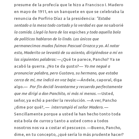
presume de la profecía que le hizo a Francisco I. Madero
en mayo de 1911, en un banquete en que se celebraba la
renuncia de Porfirio Díaz a la presidencia:
“Estaba
sentado a la mesa todo cortado y la verdad es que no
saborié
la comida. Llegó la hora de los
espiches
y toda aquella bola
de políticos hablaron de lo lindo. Los únicos que
permanecimos mudos fuimos Pascual Orozco y yo. Al notar
esto, Maderito se levantó de su asiento, dirigiéndose a mí en
las siguientes palabras:
—¿Qué te parece, Pancho? Ya se
acabó la guerra. ¿No te da gusto?—
Yo me negué a
pronunciar palabra, pero Gustavo, su hermano, que estaba
cerca de mí, me indicó en voz baja:
—Ándele, caporal, diga
algo.—
Por fin decidí levantarme y recuerdo perfectamente
que me dirigí a don Panchito, ni más ni menos.
—Usted,
señor, ya echó a perder la revolución. —A ver, Pancho
¿dime por qué?, —
interrumpió el señor Madero.
—
Sencillamente porque a usted le han hecho tonto toda
esta bola de
curros
y tanto a usted como a todos
nosotros nos va a costar el pescuezo. —Bueno, Pancho,
dime, en tu concepto, ¿qué sería lo más prudente hacer?