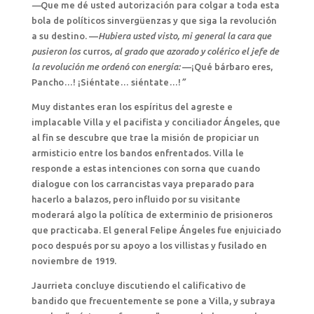
—
Que me dé usted autorización para colgar a toda esta
bola de políticos sinvergüenzas y que siga la revolución
a su destino. —
Hubiera usted visto, mi general la cara que
pusieron los
curros
, al grado que azorado y colérico el jefe de
la revolución me ordenó con energía:
—¡Qué bárbaro eres,
Pancho…! ¡Siéntate… siéntate…!
”
Muy distantes eran los espíritus del agreste e
implacable Villa y el pacifista y conciliador Ángeles, que
al fin se descubre que trae la misión de propiciar un
armisticio entre los bandos enfrentados. Villa le
responde a estas intenciones con sorna que cuando
dialogue con los carrancistas vaya preparado para
hacerlo a balazos, pero influido por su visitante
moderará algo la política de exterminio de prisioneros
que practicaba. El general Felipe Ángeles fue enjuiciado
poco después por su apoyo a los villistas y fusilado en
noviembre de 1919.
Jaurrieta concluye discutiendo el calificativo de
bandido que frecuentemente se pone a Villa, y subraya