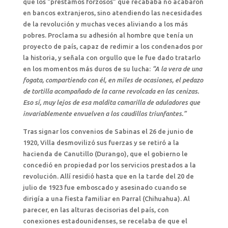
que los “préstamos forzosos” que recababa no acabaron
en bancos extranjeros, sino atendiendo las necesidades
de la revolución y muchas veces aliviando a los más
pobres. Proclama su adhesión al hombre que tenía un
proyecto de país, capaz de redimir a los condenados por
la historia, y señala con orgullo que le fue dado tratarlo
en los momentos más duros de su lucha:
“A la vera de una
fogata, compartiendo con él, en miles de ocasiones, el pedazo
de tortilla acompañado de la carne revolcada en las cenizas.
Eso sí, muy lejos de esa maldita camarilla de aduladores que
invariablemente envuelven a los caudillos triunfantes.”
Tras signar los convenios de Sabinas el 26 de junio de
1920, Villa desmovilizó sus fuerzas y se retiró a la
hacienda de Canutillo (Durango), que el gobierno le
concedió en propiedad por los servicios prestados a la
revolución. Allí residió hasta que en la tarde del 20 de
julio de 1923 fue emboscado y asesinado cuando se
dirigía a una fiesta familiar en Parral (Chihuahua). Al
parecer, en las alturas decisorias del país, con
conexiones estadounidenses, se recelaba de que el