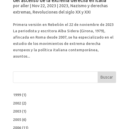
del ascenso de la extrema derecha en Italia
por
aller
|
Nov 22, 2023
|
2023
,
Nazismo y derechas
extremas
,
Revoluciones del siglo XX y XXI
Primera versión en Rebelión el 22 de noviembre de 2023
La periodista y escritora Alba Sidera (Girona, 1979),
afincada en Roma desde 2007, se ha especializado en el
estudio de los movimientos de extrema derecha
europeos y la política italiana contemporánea,
asuntos...
Buscar
1999
(1)
2002
(2)
2003
(1)
2005
(6)
2006
(11)