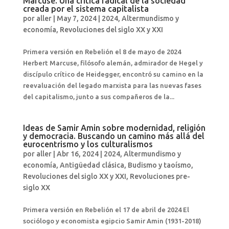
Marcuse. Una crítica radical de la sociedad
creada por el sistema capitalista
por
aller
|
May 7, 2024
|
2024
,
Altermundismo y
economía
,
Revoluciones del siglo XX y XXI
Primera versión en Rebelión el 8 de mayo de 2024
Herbert Marcuse, filósofo alemán, admirador de Hegel y
discípulo crítico de Heidegger, encontró su camino en la
reevaluación del legado marxista para las nuevas fases
del capitalismo, junto a sus compañeros de la...
Ideas de Samir Amin sobre modernidad, religión
y democracia. Buscando un camino más allá del
eurocentrismo y los culturalismos
por
aller
|
Abr 16, 2024
|
2024
,
Altermundismo y
economía
,
Antigüedad clásica
,
Budismo y taoísmo
,
Revoluciones del siglo XX y XXI
,
Revoluciones pre-
siglo XX
Primera versión en Rebelión el 17 de abril de 2024 El
sociólogo y economista egipcio Samir Amin (1931-2018)