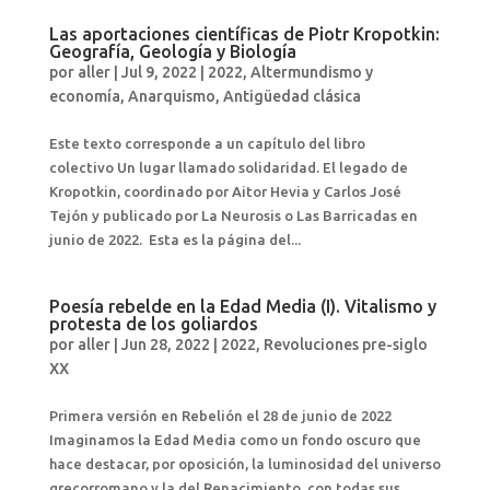
Las aportaciones científicas de Piotr Kropotkin:
Geografía, Geología y Biología
por
aller
|
Jul 9, 2022
|
2022
,
Altermundismo y
economía
,
Anarquismo
,
Antigüedad clásica
Este texto corresponde a un capítulo del libro
colectivo Un lugar llamado solidaridad. El legado de
Kropotkin, coordinado por Aitor Hevia y Carlos José
Tejón y publicado por La Neurosis o Las Barricadas en
junio de 2022. Esta es la página del...
Poesía rebelde en la Edad Media (I). Vitalismo y
protesta de los goliardos
por
aller
|
Jun 28, 2022
|
2022
,
Revoluciones pre-siglo
XX
Primera versión en Rebelión el 28 de junio de 2022
Imaginamos la Edad Media como un fondo oscuro que
hace destacar, por oposición, la luminosidad del universo
grecorromano y la del Renacimiento, con todas sus