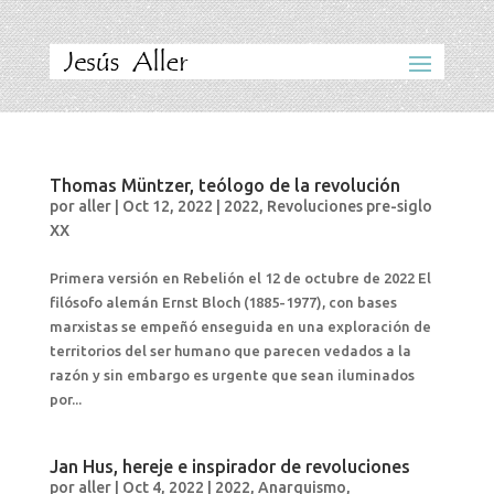
Thomas Müntzer, teólogo de la revolución
por
aller
|
Oct 12, 2022
|
2022
,
Revoluciones pre-siglo
XX
Primera versión en Rebelión el 12 de octubre de 2022 El
filósofo alemán Ernst Bloch (1885-1977), con bases
marxistas se empeñó enseguida en una exploración de
territorios del ser humano que parecen vedados a la
razón y sin embargo es urgente que sean iluminados
por...
Jan Hus, hereje e inspirador de revoluciones
por
aller
|
Oct 4, 2022
|
2022
,
Anarquismo
,