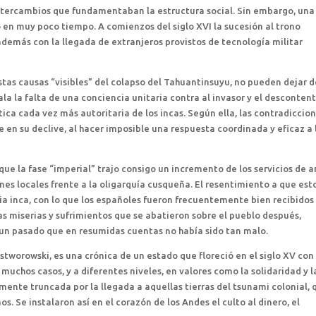
s intercambios que fundamentaban la estructura social. Sin embargo, una
 en muy poco tiempo. A comienzos del siglo XVI la sucesión al trono
 además con la llegada de extranjeros provistos de tecnología militar
tas causas “visibles” del colapso del Tahuantinsuyu, no pueden dejar d
la la falta de una conciencia unitaria contra al invasor y el desconten
tica cada vez más autoritaria de los incas. Según ella, las contradiccio
 en su declive, al hacer imposible una respuesta coordinada y eficaz a 
ue la fase “imperial” trajo consigo un incremento de los servicios de 
ones locales frente a la oligarquía cusqueña. El resentimiento a que est
cia inca, con lo que los españoles fueron frecuentemente bien recibidos
as miserias y sufrimientos que se abatieron sobre el pueblo después,
e un pasado que en resumidas cuentas no había sido tan malo.
ostworowski, es una crónica de un estado que floreció en el siglo XV con
muchos casos, y a diferentes niveles, en valores como la solidaridad y l
ente truncada por la llegada a aquellas tierras del tsunami colonial, 
s. Se instalaron así en el corazón de los Andes el culto al dinero, el