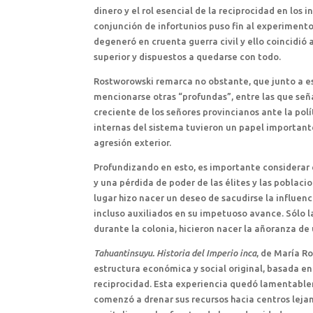
dinero y el rol esencial de la reciprocidad en lo
conjunción de infortunios puso fin al experimento
degeneró en cruenta guerra civil y ello coincidió
superior y dispuestos a quedarse con todo.
Rostworowski remarca no obstante, que junto a es
mencionarse otras “profundas”, entre las que seña
creciente de los señores provincianos ante la polí
internas del sistema tuvieron un papel importante
agresión exterior.
Profundizando en esto, es importante considerar q
y una pérdida de poder de las élites y las poblaci
lugar hizo nacer un deseo de sacudirse la influen
incluso auxiliados en su impetuoso avance. Sólo l
durante la colonia, hicieron nacer la añoranza d
Tahuantinsuyu. Historia del Imperio inca
, de María R
estructura económica y social original, basada en 
reciprocidad. Esta experiencia quedó lamentablem
comenzó a drenar sus recursos hacia centros lejano