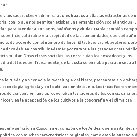
idad.
 y los sacerdotes y administradores ligados a ella, las estructuras de 
oria, con lo que nos permiten atisbar una organización social antigua. L
rvían para atender a ancianos, huérfanos y viudas. Había también campo
la superficie cultivable era propiedad de las comunidades, que cada año
ncia, de acuerdo con el número de hijos. El trabajo era obligatorio, pero
pesinos debían contribuir además por turnos a las grandes obras públi
rvicio militar. Otras clases sociales las constituían los pescadores y los
dio del trueque. Típicamente, de la costa se enviaba pescado seco a l
a.
a la rueda y no conocía la metalurgia del hierro, presentara sin embar
 tecnología agrícola y en la utilización del suelo. Los incas fueron mae
ros de contención, que aprovechaban las laderas de los cerros, canales,
nicos y en la adaptación de los cultivos a la topografía y el clima tan
pequeño señorío en Cusco, en el corazón de los Andes, que a partir del si
 política con muchas características originales, como eran la ausencia 