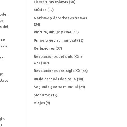
Literaturas eslavas
(50)
Música
(10)
poder
Nazismo y derechas extremas
os
(34)
s del
Pintura, dibujo y cine
(13)
 se
Primera guerra mundial
(26)
cas a
Reflexiones
(37)
Revoluciones del siglo XX y
as
XXI
(167)
Revoluciones pre-siglo XX
(44)
go
Rusia después de Stalin
(10)
stros
Segunda guerra mundial
(23)
Sionismo
(12)
Viajes
(9)
glo
de