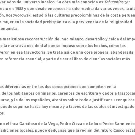
variados del universo incaico. Su obra más conocida es
Tahuantinsuyu.
eció en 1988 y que desde entonces ha sido reeditada varias veces, la ú
ión, Rostworowski estudió las culturas precolombinas de la costa perua
 mujer en la sociedad prehispánica o la pervivencia de la religiosidad
conquista.
 meticulosa reconstrucción del nacimiento, desarrollo y caída del Imp
de la narrativa occidental que se impuso sobre los hechos, cómo las
yeron en esa trayectoria. Se trata así de una obra pionera, abanderada
 referencia esencial, aparte de ser el libro de ciencias sociales más
s diferencias entre las dos concepciones que compiten en la
 de los habitantes originarios, carentes de escritura y dados a trastoca
rno, y la de los españoles, atentos sobre todo a justificar su conquista
puede seguirse hasta hoy mismo y a través de las cuales el investigado
os.
omo el Inca Garcilaso de la Vega, Pedro Cieza de León o Pedro Sarmiento
adiciones locales, puede deducirse que la región del futuro Cusco esta