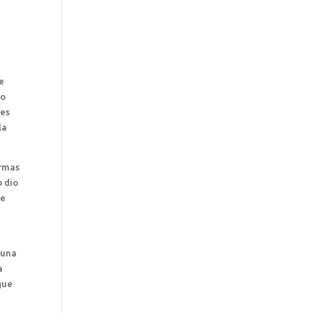
e
to
nes
la
armas
o dio
 e
 una
a
que