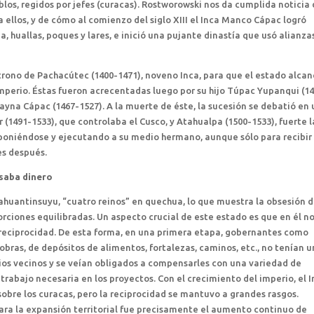
los, regidos por jefes (curacas). Rostworowski nos da cumplida noticia
a ellos, y de cómo al comienzo del siglo XIII el Inca Manco Cápac logró
a, huallas, poques y lares, e inició una pujante dinastía que usó alianza
 trono de Pachacútec (1400-1471), noveno Inca, para que el estado alca
imperio. Éstas fueron acrecentadas luego por su hijo Túpac Yupanqui (1
ayna Cápac (1467-1527). A la muerte de éste, la sucesión se debatió en
r (1491-1533), que controlaba el Cusco, y Atahualpa (1500-1533), fuerte l
mponiéndose y ejecutando a su medio hermano, aunque sólo para recibir 
es después.
usaba dinero
ahuantinsuyu, “cuatro reinos” en quechua, lo que muestra la obsesión d
porciones equilibradas. Un aspecto crucial de este estado es que en él no
 reciprocidad. De esta forma, en una primera etapa, gobernantes como
as, de depósitos de alimentos, fortalezas, caminos, etc., no tenían u
rios vecinos y se veían obligados a compensarles con una variedad de
trabajo necesaria en los proyectos. Con el crecimiento del imperio, el 
sobre los curacas, pero la reciprocidad se mantuvo a grandes rasgos.
ara la expansión territorial fue precisamente el aumento continuo de