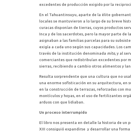
excedentes de producción exigido por la reciproc
En el Tahuantinsuyu, aparte de la élite gobernante
locales se mantuvieron a lo largo de su breve hist
curacas disponían de tierras, cuyos productos se
Inca y de los sacerdotes, pero la mayor parte de 
asignaban a las familias parcelas para su subsiste
exigía a cada uno según sus capacidades. Los cam
través de la institución denominada
mita
, y al se
comerciantes que redistribuían excedentes por me
sierras, recibiendo a cambio otros alimentos y lan
Resulta sorprendente que una cultura que no usab
una enorme sofisticación en su arquitectura, en su
en la construcción de terrazas, reforzadas con mu
montículos y hoyas, en el uso de fertilizantes orgá
arduos con que lidiaban.
Un proceso interrumpido
El libro nos presenta en detalle la historia de un 
XIII consiguió expandirse y desarrollar una forma