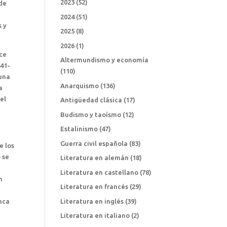
2023
(52)
 de
2024
(51)
s y
2025
(8)
2026
(1)
nce
Altermundismo y economía
441-
(110)
 una
Anarquismo
(136)
a
el
Antigüedad clásica
(17)
Budismo y taoísmo
(12)
Estalinismo
(47)
Guerra civil española
(83)
e los
 se
Literatura en alemán
(18)
Literatura en castellano
(78)
n
Literatura en francés
(29)
Inca
Literatura en inglés
(39)
Literatura en italiano
(2)