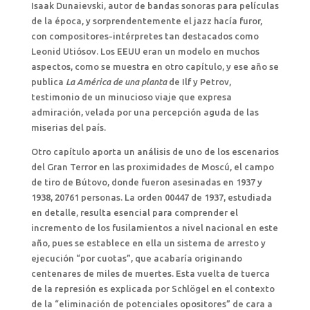
Isaak Dunaievski, autor de bandas sonoras para películas
de la época, y sorprendentemente el jazz hacía furor,
con compositores-intérpretes tan destacados como
Leonid Utiósov. Los EEUU eran un modelo en muchos
aspectos, como se muestra en otro capítulo, y ese año se
publica
La América de una planta
de Ilf y Petrov,
testimonio de un minucioso viaje que expresa
admiración, velada por una percepción aguda de las
miserias del país.
Otro capítulo aporta un análisis de uno de los escenarios
del Gran Terror en las proximidades de Moscú, el campo
de tiro de Bútovo, donde fueron asesinadas en 1937 y
1938, 20761 personas. La orden 00447 de 1937, estudiada
en detalle, resulta esencial para comprender el
incremento de los fusilamientos a nivel nacional en este
año, pues se establece en ella un sistema de arresto y
ejecución “por cuotas”, que acabaría originando
centenares de miles de muertes. Esta vuelta de tuerca
de la represión es explicada por Schlögel en el contexto
de la “eliminación de potenciales opositores” de cara a