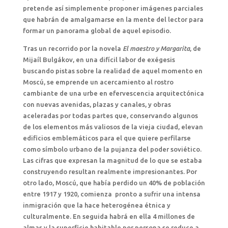
pretende así simplemente proponer imágenes parciales
que habrán de amalgamarse en la mente del lector para
formar un panorama global de aquel episodio.
Tras un recorrido por la novela
El maestro y Margarita
, de
Mijaíl Bulgákov, en una difícil labor de exégesis
buscando pistas sobre la realidad de aquel momento en
Moscú, se emprende un acercamiento al rostro
cambiante de una urbe en efervescencia arquitectónica
con nuevas avenidas, plazas y canales, y obras
aceleradas por todas partes que, conservando algunos
de los elementos más valiosos de la vieja ciudad, elevan
edificios emblemáticos para el que quiere perfilarse
como símbolo urbano de la pujanza del poder soviético.
Las cifras que expresan la magnitud de lo que se estaba
construyendo resultan realmente impresionantes. Por
otro lado, Moscú, que había perdido un 40% de población
entre 1917 y 1920, comienza pronto a sufrir una intensa
inmigración que la hace heterogénea étnica y
culturalmente. En seguida habrá en ella 4 millones de
almas y la superficie habitable por persona se reduce a