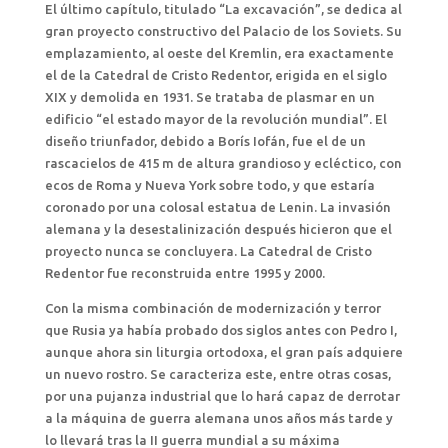
El último capítulo, titulado “La excavación”, se dedica al
gran proyecto constructivo del Palacio de los Soviets. Su
emplazamiento, al oeste del Kremlin, era exactamente
el de la Catedral de Cristo Redentor, erigida en el siglo
XIX y demolida en 1931. Se trataba de plasmar en un
edificio “el estado mayor de la revolución mundial”. El
diseño triunfador, debido a Borís Iofán, fue el de un
rascacielos de 415 m de altura grandioso y ecléctico, con
ecos de Roma y Nueva York sobre todo, y que estaría
coronado por una colosal estatua de Lenin. La invasión
alemana y la desestalinización después hicieron que el
proyecto nunca se concluyera. La Catedral de Cristo
Redentor fue reconstruida entre 1995 y 2000.
Con la misma combinación de modernización y terror
que Rusia ya había probado dos siglos antes con Pedro I,
aunque ahora sin liturgia ortodoxa, el gran país adquiere
un nuevo rostro. Se caracteriza este, entre otras cosas,
por una pujanza industrial que lo hará capaz de derrotar
a la máquina de guerra alemana unos años más tarde y
lo llevará tras la II guerra mundial a su máxima