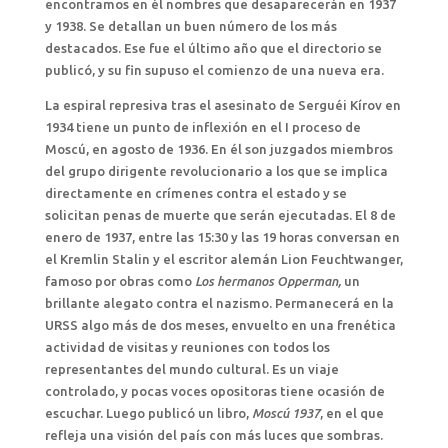
encontramos en él nombres que desaparecerán en 1937
y 1938. Se detallan un buen número de los más
destacados. Ese fue el último año que el directorio se
publicó, y su fin supuso el comienzo de una nueva era.
La espiral represiva tras el asesinato de Serguéi Kírov en
1934 tiene un punto de inflexión en el I proceso de
Moscú, en agosto de 1936. En él son juzgados miembros
del grupo dirigente revolucionario a los que se implica
directamente en crímenes contra el estado y se
solicitan penas de muerte que serán ejecutadas. El 8 de
enero de 1937, entre las 15:30 y las 19 horas conversan en
el Kremlin Stalin y el escritor alemán Lion Feuchtwanger,
famoso por obras como
Los hermanos Opperman,
un
brillante alegato contra el nazismo. Permanecerá en la
URSS algo más de dos meses, envuelto en una frenética
actividad de visitas y reuniones con todos los
representantes del mundo cultural. Es un viaje
controlado, y pocas voces opositoras tiene ocasión de
escuchar. Luego publicó un libro,
Moscú 1937
, en el que
refleja una visión del país con más luces que sombras.