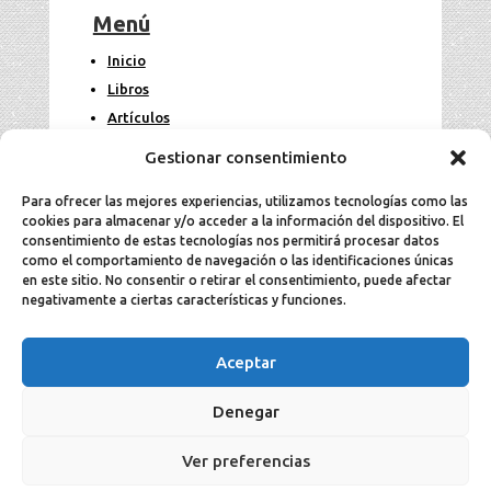
Menú
Inicio
Libros
Artículos
Fotos
Gestionar consentimiento
Contacto
Para ofrecer las mejores experiencias, utilizamos tecnologías como las
cookies para almacenar y/o acceder a la información del dispositivo. El
Legal
consentimiento de estas tecnologías nos permitirá procesar datos
como el comportamiento de navegación o las identificaciones únicas
en este sitio. No consentir o retirar el consentimiento, puede afectar
Aviso Legal
negativamente a ciertas características y funciones.
Política de cookies
Política de privacidad
Aceptar
Denegar
2025 Jesús Aller todos los derechos
Ver preferencias
reservados ©.