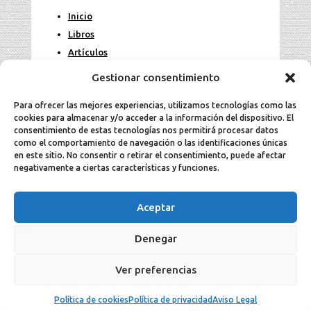
Inicio
Libros
Artículos
Fotos
Gestionar consentimiento
Contacto
Para ofrecer las mejores experiencias, utilizamos tecnologías como las
cookies para almacenar y/o acceder a la información del dispositivo. El
Legal
consentimiento de estas tecnologías nos permitirá procesar datos
como el comportamiento de navegación o las identificaciones únicas
en este sitio. No consentir o retirar el consentimiento, puede afectar
Aviso Legal
negativamente a ciertas características y funciones.
Política de cookies
Política de privacidad
Aceptar
Denegar
2025 Jesús Aller todos los derechos
Ver preferencias
reservados ©.
Política de cookies
Política de privacidad
Aviso Legal