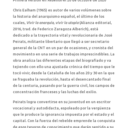
Primera versión en
Rebelión
el 20 de octubre de 2020
Chris Ealham (1965) es autor de varios volúmenes sobre
la historia del anarquismo español, el último de los
cuales,
Vivir la anarquía, vivir la utopía
(Alianza editorial,
2016, trad. de Federico Zaragoza Alberich), está
dedicado a la trayectoria vital y revolucionaria de José
Peirats, militante libertario que llegó a ser secretario
general de la CNT en un par de ocasiones, y cronista del
movimiento en una serie de trabajos imprescindibles. La
obra analiza las diferentes etapas del biografiado y va
tejiendo con ello una ajustada crónica del tiempo que le
tocó vivir, desde la Cataluña de los años 20 y 30 en la que
se fraguaba la revolución, hasta el desencantado final
de la centuria, pasando por la guerra civil, los campos de
concentración franceses y las luchas del exilio.
Peirats logra convertirse en su juventud en un escritor
vocacional y autodidacta, espoleado por la vergüenza
que le produce la ignorancia impuesta por el estado y el
capital. Con la fuerza del rebelde emprende la conquista
de esos tesoros de conocimiento que darán sentido a su