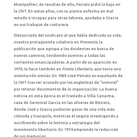
Montpellier; de resultas de ello, Peirats pidió la baja en
la CNT. En estos años, con su pierna enferma en mal
estado e incapaz para otras labores, ayudaba a Gracia
en sus trabajos de costurera.
Distanciado del sindicato al que había dedicado su vida,
nuestro protagonista colabora en
Presencia
, la
publicación que agrupa a los disidentes en busca de
nuevos caminos, tendiendo puentes a todas las
corrientes emancipadoras. A partir de su aparición en
1970, lo hace también en
Frente Libertario
, que tenía una
orientación similar. En 1969 José Peirats es expulsado de
la CNT tras ser acusado por los esgleístas de “inmoral”
por retener documentos de la organización. La buena
noticia en esta época es el traslado a Villa Canaima,
casa de Germinal García en las afueras de Béziers,
donde José y Gracia pudieron gozar de una vida más
cómoda y tranquila, mientras él seguía investigando y
escribiendo sobre la historia y estrategia del
movimiento libertario. En 1974 emprende la redacción
de sus memorias.