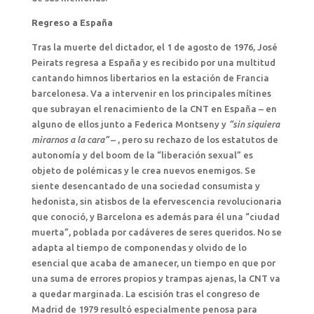
Regreso a España
Tras la muerte del dictador, el 1 de agosto de 1976, José
Peirats regresa a España y es recibido por una multitud
cantando himnos libertarios en la estación de Francia
barcelonesa. Va a intervenir en los principales mítines
que subrayan el renacimiento de la CNT en España – en
alguno de ellos junto a Federica Montseny y
“sin siquiera
mirarnos a la cara”
– , pero su rechazo de los estatutos de
autonomía y del boom de la “liberación sexual” es
objeto de polémicas y le crea nuevos enemigos. Se
siente desencantado de una sociedad consumista y
hedonista, sin atisbos de la efervescencia revolucionaria
que conoció, y Barcelona es además para él una “ciudad
muerta”, poblada por cadáveres de seres queridos. No se
adapta al tiempo de componendas y olvido de lo
esencial que acaba de amanecer, un tiempo en que por
una suma de errores propios y trampas ajenas, la CNT va
a quedar marginada. La escisión tras el congreso de
Madrid de 1979 resultó especialmente penosa para