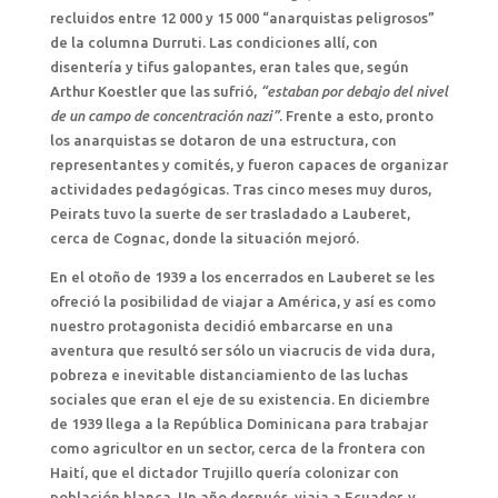
recluidos entre 12 000 y 15 000 “anarquistas peligrosos”
de la columna Durruti. Las condiciones allí, con
disentería y tifus galopantes, eran tales que, según
Arthur Koestler que las sufrió,
“estaban por debajo del nivel
de un campo de concentración nazi”
. Frente a esto, pronto
los anarquistas se dotaron de una estructura, con
representantes y comités, y fueron capaces de organizar
actividades pedagógicas. Tras cinco meses muy duros,
Peirats tuvo la suerte de ser trasladado a Lauberet,
cerca de Cognac, donde la situación mejoró.
En el otoño de 1939 a los encerrados en Lauberet se les
ofreció la posibilidad de viajar a América, y así es como
nuestro protagonista decidió embarcarse en una
aventura que resultó ser sólo un viacrucis de vida dura,
pobreza e inevitable distanciamiento de las luchas
sociales que eran el eje de su existencia. En diciembre
de 1939 llega a la República Dominicana para trabajar
como agricultor en un sector, cerca de la frontera con
Haití, que el dictador Trujillo quería colonizar con
población blanca. Un año después, viaja a Ecuador, y