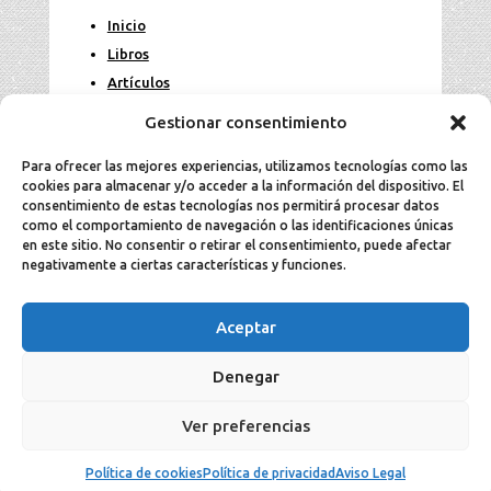
Inicio
Libros
Artículos
Fotos
Gestionar consentimiento
Contacto
Para ofrecer las mejores experiencias, utilizamos tecnologías como las
cookies para almacenar y/o acceder a la información del dispositivo. El
Legal
consentimiento de estas tecnologías nos permitirá procesar datos
como el comportamiento de navegación o las identificaciones únicas
en este sitio. No consentir o retirar el consentimiento, puede afectar
Aviso Legal
negativamente a ciertas características y funciones.
Política de cookies
Política de privacidad
Aceptar
Denegar
2025 Jesús Aller todos los derechos
Ver preferencias
reservados ©.
Política de cookies
Política de privacidad
Aviso Legal