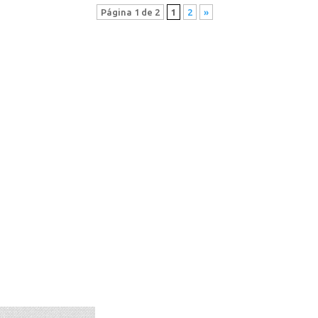
Página 1 de 2
1
2
»