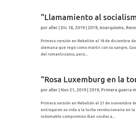
"Llamamiento al socialis
por
aller
|
Dic 18, 2019
|
2019
,
Anarquismo
,
Revol
Primera versión en Rebelión el 18 de diciembre d
alemana que regó como mártir con su sangre, Gust
del romanticismo, pero...
"Rosa Luxemburg en la t
por
aller
|
Nov 21, 2019
|
2019
,
Primera guerra m
Primera versión en Rebelión el 21 de noviembre d
entregaron su vida a la lucha revolucionaria en la
indomable compromiso iban unidos a...