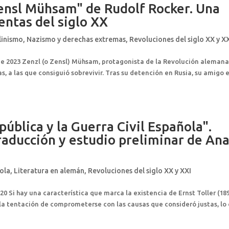
Zensl Mühsam" de Rudolf Rocker. Una
entas del siglo XX
linismo
,
Nazismo y derechas extremas
,
Revoluciones del siglo XX y X
de 2023 Zenzl (o Zensl) Mühsam, protagonista de la Revolución alemana
s, a las que consiguió sobrevivir. Tras su detención en Rusia, su amigo e
epública y la Guerra Civil Española".
traducción y estudio preliminar de An
ñola
,
Literatura en alemán
,
Revoluciones del siglo XX y XXI
20 Si hay una característica que marca la existencia de Ernst Toller (18
ó la tentación de comprometerse con las causas que consideró justas, lo